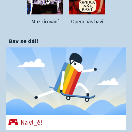
Muzicírování
Opera nás baví
Bav se dál!
Na vl_ě!