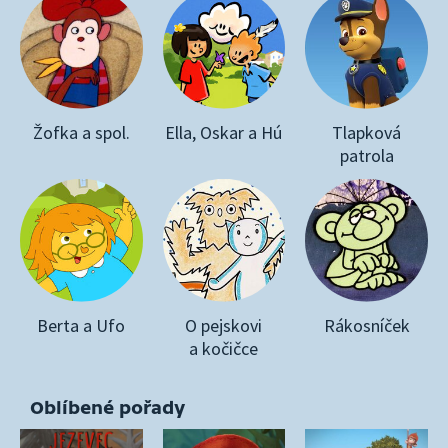
Žofka a spol.
Ella, Oskar a Hú
Tlapková
patrola
Berta a Ufo
O pejskovi
Rákosníček
a kočičce
Oblíbené pořady