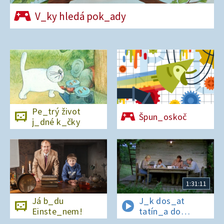
V_ky hledá pok_ady
Pe_trý život
Špun_oskoč
j_dné k_čky
1:31:11
Já b_du
J_k dos_at
Einste_nem!
tatín_a do
polepš_vny