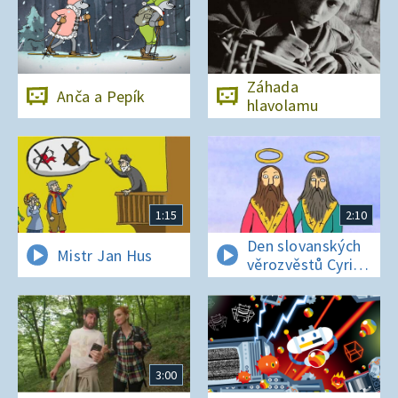
Záhada
Anča a Pepík
hlavolamu
1:15
2:10
Den slovanských
Mistr Jan Hus
věrozvěstů Cyrila
a Metoděje
3:00