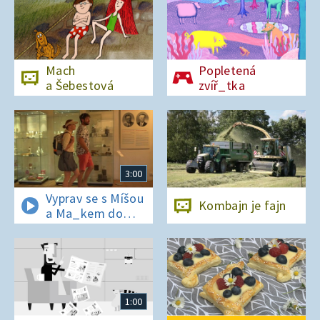
Mach
Popletená
a Šebestová
zvíř_tka
3:00
Vyprav se s Míšou
Kombajn je fajn
a Ma_kem do
Dobrovických
muzeí
1:00