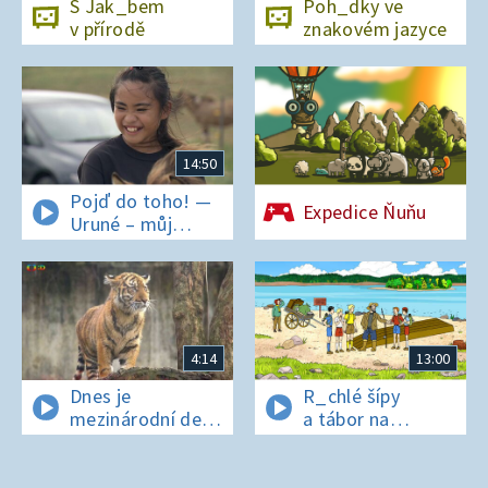
S Jak_bem
Poh_dky ve
v přírodě
znakovém jazyce
14:50
Pojď do toho! —
Expedice Ňuňu
Uruné – můj
horský koník
4:14
13:00
Dnes je
R_chlé šípy
mezinárodní den
a tábor na
t_grů
os_rově