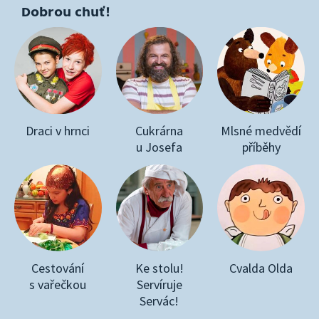
Dobrou chuť!
Draci v hrnci
Cukrárna
Mlsné medvědí
u Josefa
příběhy
Cestování
Ke stolu!
Cvalda Olda
s vařečkou
Servíruje
Servác!