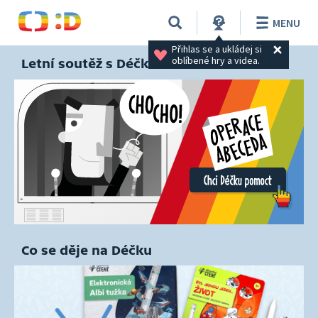
MENU
Přihlas se a ukládej si 
oblíbené hry a videa.
Letní soutěž s Déčkem
Co se děje na Déčku