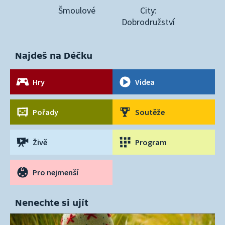
Šmoulové
City:
Dobrodružství
Najdeš na Déčku
Hry
Videa
Pořady
Soutěže
Živě
Program
Pro nejmenší
Nenechte si ujít