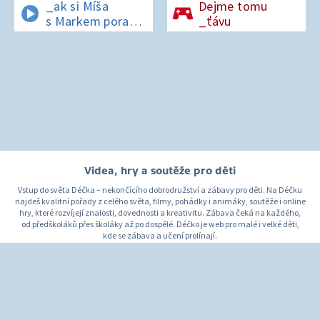
_ak si Míša
Dejme tomu
s Markem poradí
_ťávu
v lese bez
si_nálu?
Videa, hry a soutěže pro děti
Vstup do světa Déčka – nekončícího dobrodružství a zábavy pro děti. Na Déčku
najdeš kvalitní pořady z celého světa, filmy, pohádky i animáky, soutěže i online
hry, které rozvíjejí znalosti, dovednosti a kreativitu. Zábava čeká na každého,
od předškoláků přes školáky až po dospělé. Déčko je web pro malé i velké děti,
kde se zábava a učení prolínají.
O Déčku
Napište nám
Pro rodiče
© Česká televize 1996–2026
O cookies na Déčku