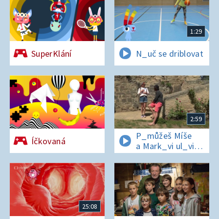
1:29
SuperKlání
N_uč se driblovat
2:59
P_můžeš Míše
Íčkovaná
a Mark_vi ul_vit
hesl_ na zámku
v Nelahezevsi?
25:08