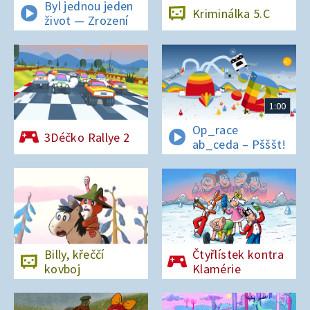
Byl jednou jeden
Kriminálka 5.C
život — Zrození
1:00
Op_race
3Déčko Rallye 2
ab_ceda – Pšššt!
Billy, křeččí
Čtyřlístek kontra
kovboj
Klamérie