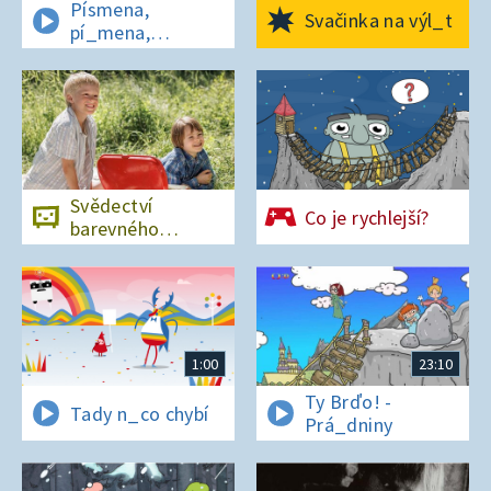
Písmena,
Svačinka na výl_t
pí_mena,
písmena
Svědectví
Co je rychlejší?
barevného
ostrova
1:00
23:10
Ty Brďo! -
Tady n_co chybí
Prá_dniny