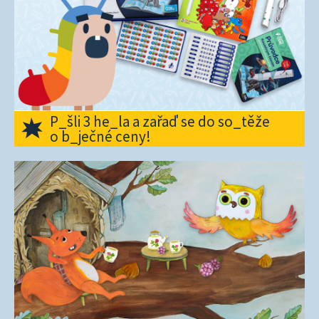
P_šli 3 he_la a zařaď se do so_těže
o b_ječné ceny!