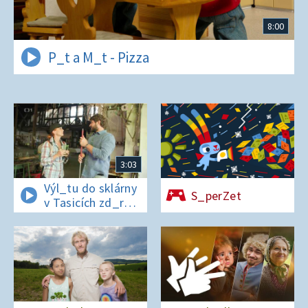
8:00
P_t a M_t - Pizza
3:03
Výl_tu do sklárny
S_perZet
v Tasicích zd_r
a Čern_bílovi
zm_r!