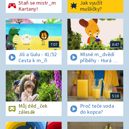
Staň se mistr_m
Jak využít
Kartany!
mušličky?
7:07
6:47
Jili a Gulu - 41/52
Mlsné m_dvědí
Cesta k m_ři
příběhy - Hurá na
bor_vky
5:18
Můj děd_ček
Proč teče voda
zálesák
do kopce?