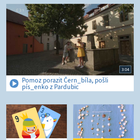
3:04
Pomoz porazit Čern_bíla, pošli
pís_enko z Pardubic