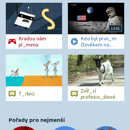
13:01
Kradou nám
Kdo byl prvn_m
pí_mena
člověkem na
Měs_ci?
Zvíř_cí
T_rbíci
profesio_álové
Pořady pro nejmenší