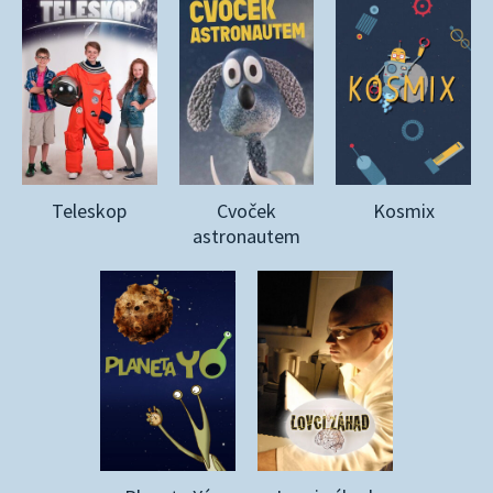
Teleskop
Cvoček
Kosmix
astronautem