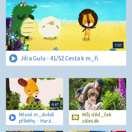
7:07
Jili a Gulu - 41/52 Cesta k m_ři
6:47
Mlsné m_dvědí
Můj děd_ček
příběhy - Hurá na
zálesák
bor_vky