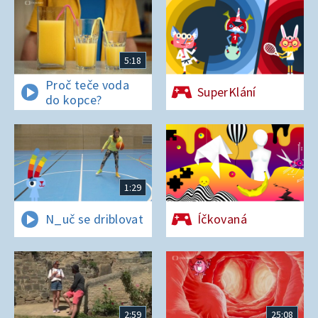
5:18
Proč teče voda
SuperKlání
do kopce?
1:29
N_uč se driblovat
Íčkovaná
2:59
25:08