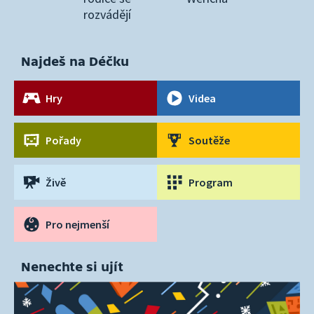
rozvádějí
Najdeš na Déčku
Hry
Videa
Pořady
Soutěže
Živě
Program
Pro nejmenší
Nenechte si ujít