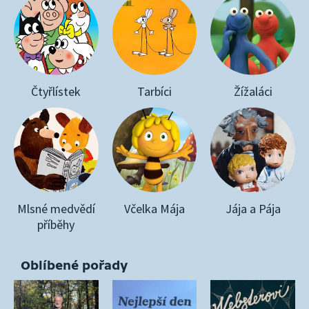
Čtyřlístek
Tarbíci
Žížaláci
Mlsné medvědí
Včelka Mája
Jája a Pája
příběhy
Oblíbené pořady