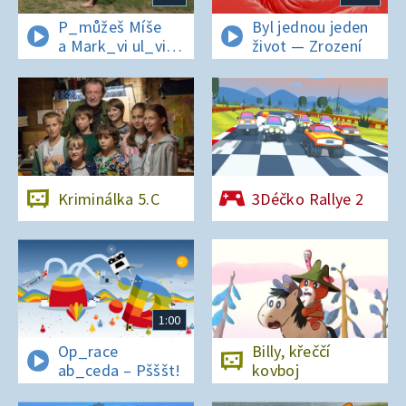
P_můžeš Míše
Byl jednou jeden
a Mark_vi ul_vit
život — Zrození
hesl_ na zámku
v Nelahezevsi?
Kriminálka 5.C
3Déčko Rallye 2
1:00
Op_race
Billy, křeččí
ab_ceda – Pšššt!
kovboj