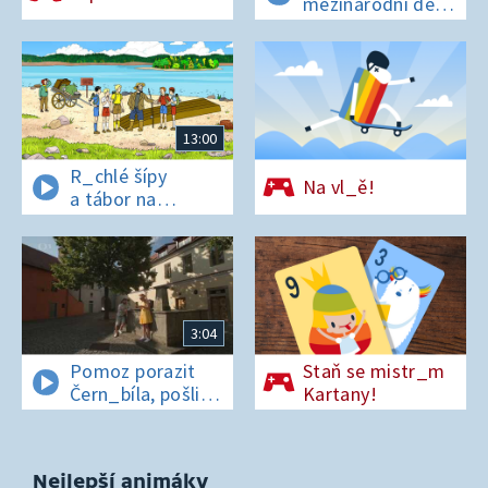
mezinárodní den
t_grů
13:00
R_chlé šípy
Na vl_ě!
a tábor na
os_rově
3:04
Pomoz porazit
Staň se mistr_m
Čern_bíla, pošli
Kartany!
pís_enko
z Pardubic
Nejlepší animáky