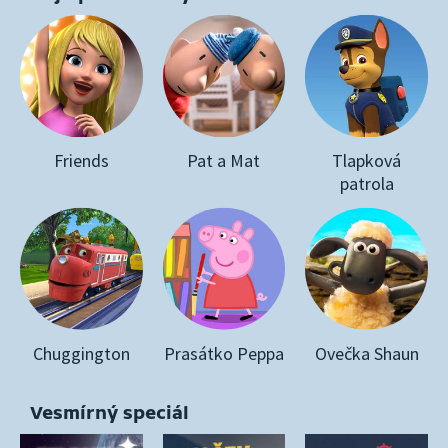
Friends
Pat a Mat
Tlapková
patrola
Chuggington
Prasátko Peppa
Ovečka Shaun
Vesmírný speciál