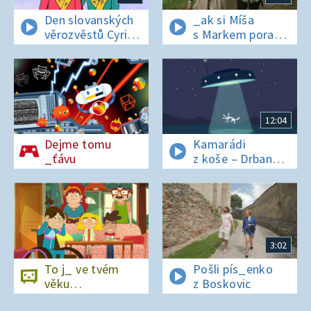
Den slovanských
_ak si Míša
věrozvěstů Cyrila
s Markem poradí
a Metoděje
v lese bez
si_nálu?
12:04
Dejme tomu
Kamarádi
_ťávu
z koše – Drban
a UFO
3:02
To j_ ve tvém
Pošli pís_enko
věku…
z Boskovic