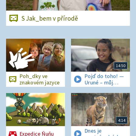
S Jak_bem v přírodě
14:50
Poh_dky ve
Pojď do toho! —
znakovém jazyce
Uruné – můj
horský koník
4:14
Dnes je
Expedice Ňuňu