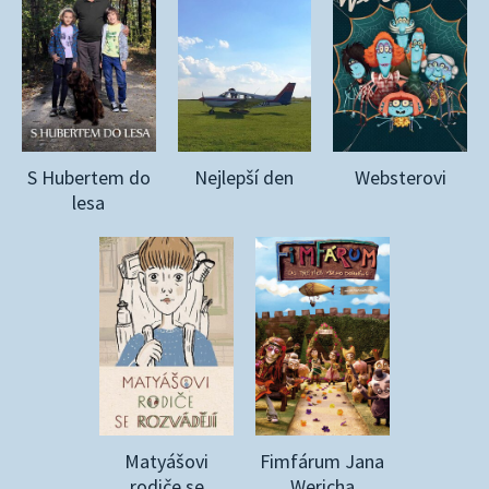
S Hubertem do
Nejlepší den
Websterovi
lesa
Matyášovi
Fimfárum Jana
rodiče se
Wericha