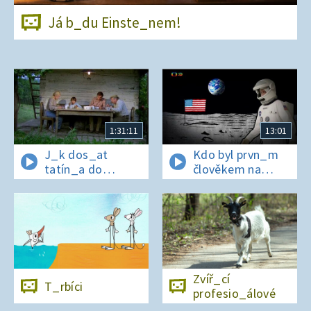
Já b_du Einste_nem!
1:31:11
13:01
J_k dos_at
Kdo byl prvn_m
tatín_a do
člověkem na
polepš_vny
Měs_ci?
Zvíř_cí
T_rbíci
profesio_álové