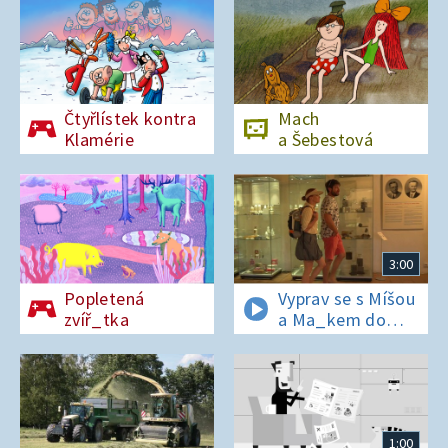
Čtyřlístek kontra
Mach
Klamérie
a Šebestová
3:00
Popletená
Vyprav se s Míšou
zvíř_tka
a Ma_kem do
Dobrovických
muzeí
1:00