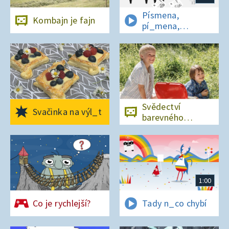
Písmena,
Kombajn je fajn
pí_mena,
písmena
Svědectví
Svačinka na výl_t
barevného
ostrova
1:00
Co je rychlejší?
Tady n_co chybí