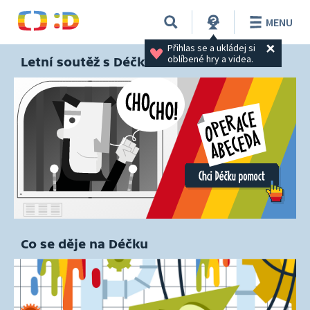
MENU
Přihlas se a ukládej si 
oblíbené hry a videa.
Letní soutěž s Déčkem
Co se děje na Déčku