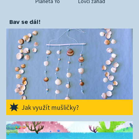
Planeta Yó
Lovci záhad
Bav se dál!
Jak využít mušličky?