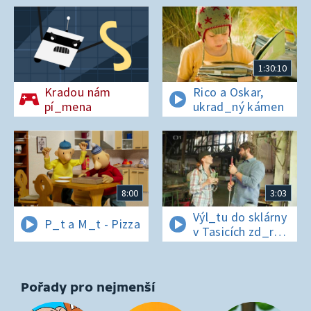
1:30:10
Kradou nám
Rico a Oskar,
pí_mena
ukrad_ný kámen
8:00
3:03
Výl_tu do sklárny
P_t a M_t - Pizza
v Tasicích zd_r
a Čern_bílovi
zm_r!
Pořady pro nejmenší