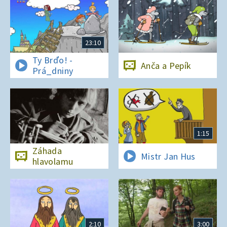
23:10
Ty Brďo! -
Anča a Pepík
Prá_dniny
1:15
Záhada
Mistr Jan Hus
hlavolamu
2:10
3:00