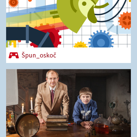
Špun_oskoč