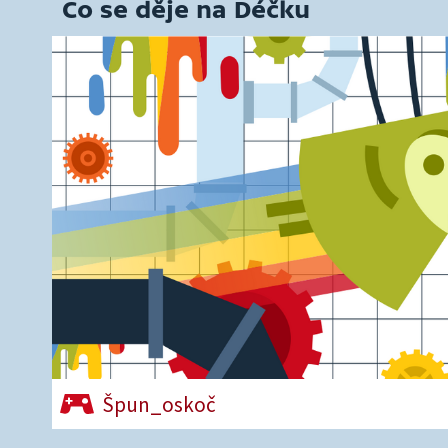
Co se děje na Déčku
Špun_oskoč