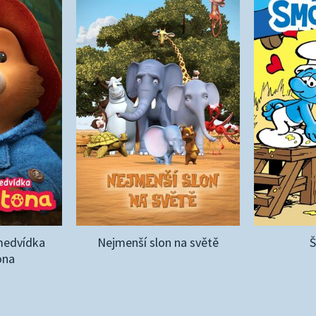
medvídka
Nejmenší slon na světě
ona