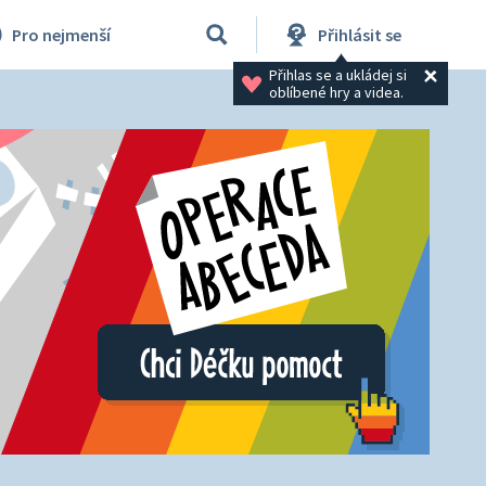
Pro nejmenší
Přihlásit se
Přihlas se a ukládej si 
oblíbené hry a videa.