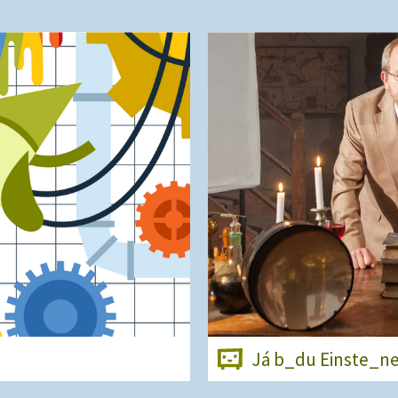
Já b_du Einste_n