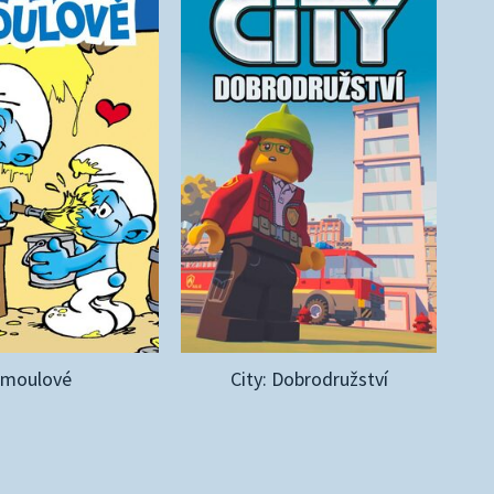
Šmoulové
City: Dobrodružství