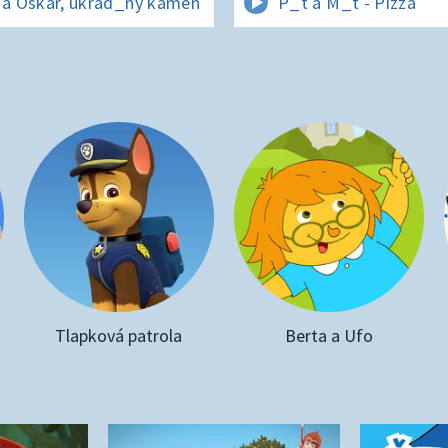
 a Oskar, ukrad_ný kámen
P_t a M_t - Pizza
Tlapková patrola
Berta a Ufo