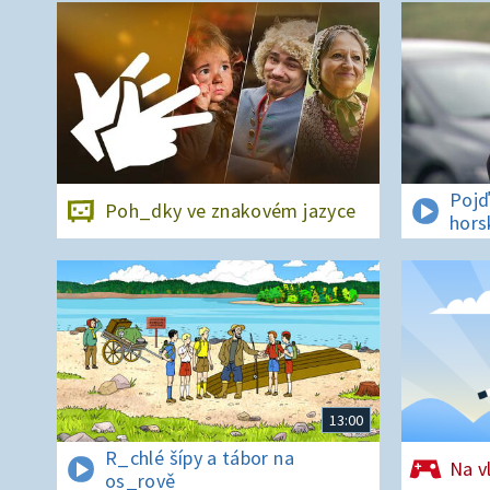
Pojď
Poh_dky ve znakovém jazyce
hors
13:00
R_chlé šípy a tábor na
Na v
os_rově