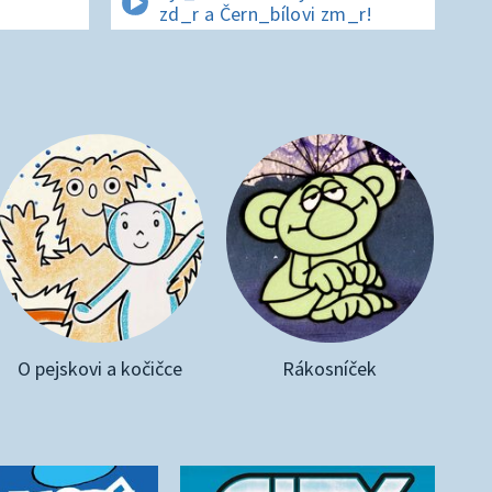
zd_r a Čern_bílovi zm_r!
O pejskovi a kočičce
Rákosníček