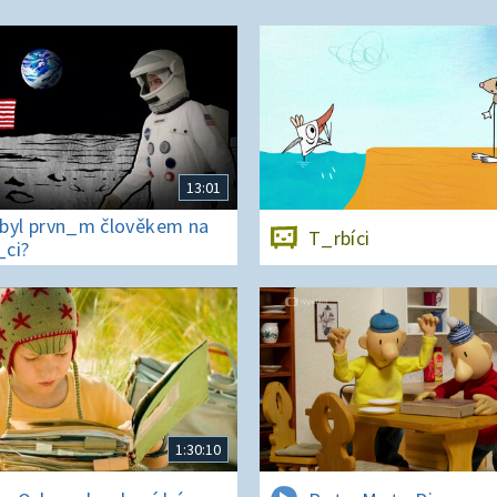
13:01
byl prvn_m člověkem na
T_rbíci
ci?
1:30:10