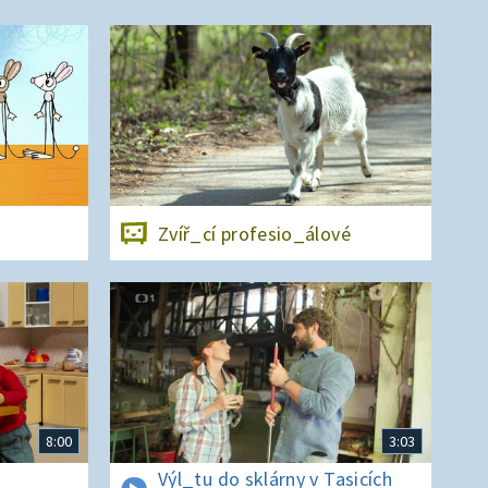
Zvíř_cí profesio_álové
8:00
3:03
Výl_tu do sklárny v Tasicích