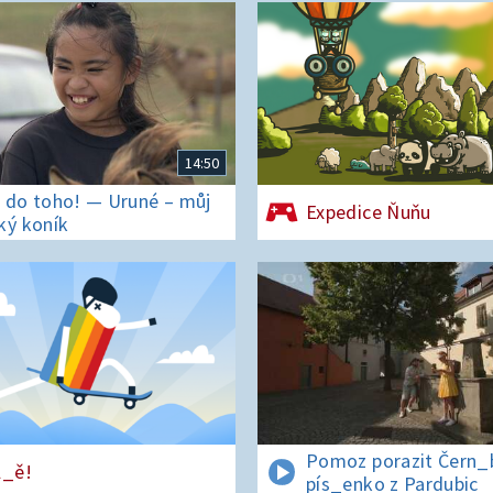
14:50
 do toho! — Uruné – můj
Expedice Ňuňu
ký koník
Pomoz porazit Čern_bí
l_ě!
pís_enko z Pardubic