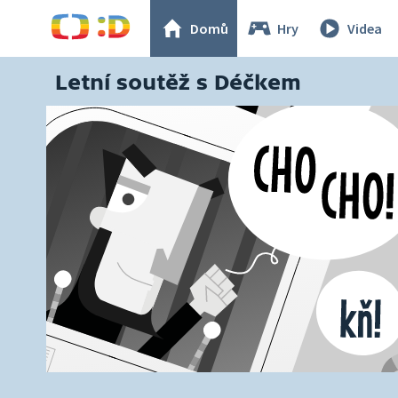
Domů
Hry
Videa
Letní soutěž s Déčkem