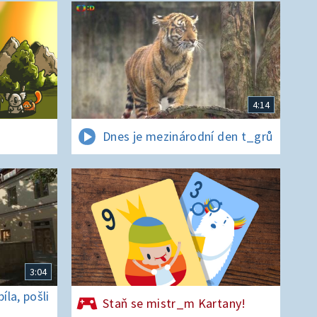
4:14
Dnes je mezinárodní den t_grů
3:04
la, pošli
Staň se mistr_m Kartany!