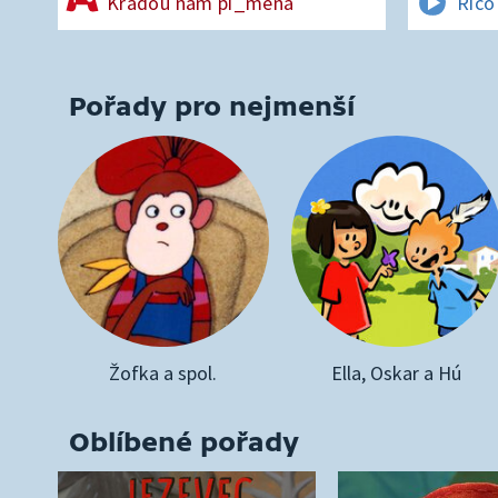
Kradou nám pí_mena
Rico
Pořady pro nejmenší
Žofka a spol.
Ella, Oskar a Hú
Oblíbené pořady