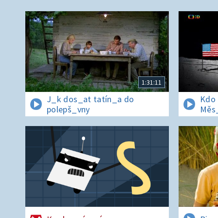
1:31:11
J_k dos_at tatín_a do
Kdo 
polepš_vny
Měs_