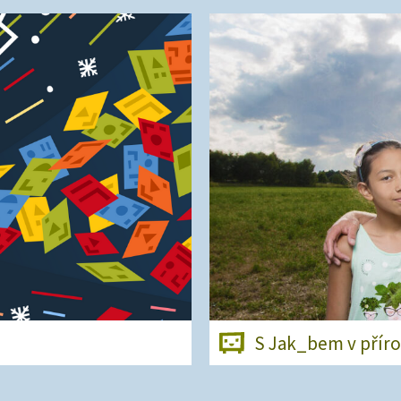
S Jak_bem v přír