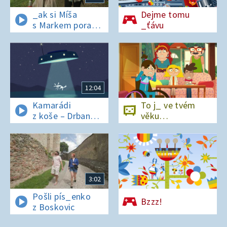
_ak si Míša
Dejme tomu
s Markem poradí
_ťávu
v lese bez
si_nálu?
12:04
Kamarádi
To j_ ve tvém
z koše – Drban
věku…
a UFO
3:02
Pošli pís_enko
Bzzz!
z Boskovic