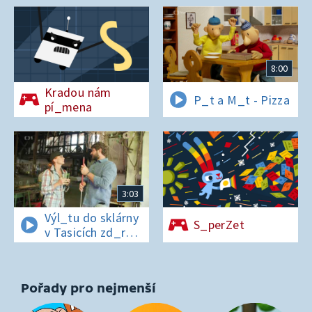
8:00
Kradou nám
P_t a M_t - Pizza
pí_mena
3:03
Výl_tu do sklárny
S_perZet
v Tasicích zd_r
a Čern_bílovi
zm_r!
Pořady pro nejmenší