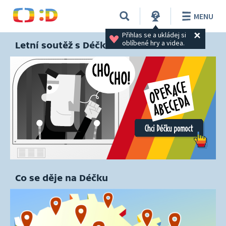
MENU
Přihlas se a ukládej si 
oblíbené hry a videa.
Letní soutěž s Déčkem
Co se děje na Déčku