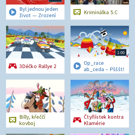
Byl jednou jeden
Kriminálka 5.C
život — Zrození
1:00
Op_race
3Déčko Rallye 2
ab_ceda – Pšššt!
Billy, křeččí
Čtyřlístek kontra
kovboj
Klamérie