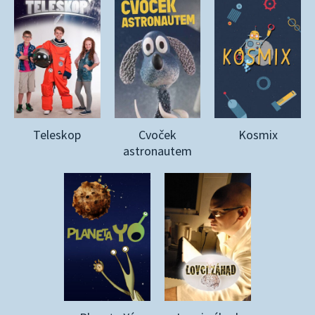
Teleskop
Cvoček
Kosmix
astronautem