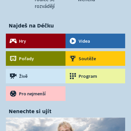
rozvádějí
Najdeš na Déčku
Hry
Videa
Pořady
Soutěže
Živě
Program
Pro nejmenší
Nenechte si ujít