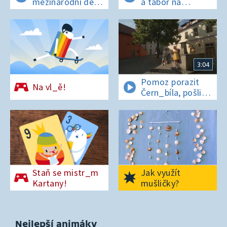
mezinárodní den
a tábor na
t_grů
os_rově
3:04
Pomoz porazit
Na vl_ě!
Čern_bíla, pošli
pís_enko
z Pardubic
Staň se mistr_m
Jak využít
Kartany!
mušličky?
Nejlepší animáky