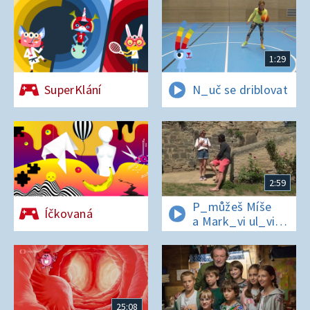
1:29
SuperKlání
N_uč se driblovat
2:59
P_můžeš Míše
Íčkovaná
a Mark_vi ul_vit
hesl_ na zámku
v Nelahezevsi?
25:08