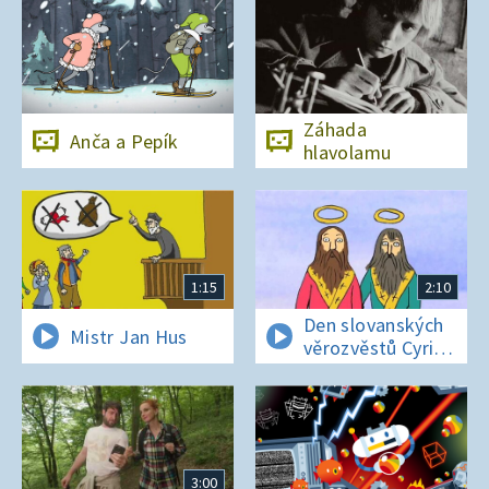
Záhada
Anča a Pepík
hlavolamu
1:15
2:10
Den slovanských
Mistr Jan Hus
věrozvěstů Cyrila
a Metoděje
3:00