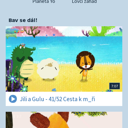
Planeta Yó
Lovci záhad
Bav se dál!
7:07
Jili a Gulu - 41/52 Cesta k m_ři