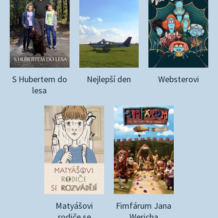
S Hubertem do
Nejlepší den
Websterovi
lesa
Matyášovi
Fimfárum Jana
rodiče se
Wericha