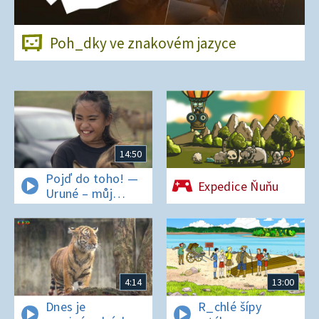
Poh_dky ve znakovém jazyce
14:50
Pojď do toho! —
Expedice Ňuňu
Uruné – můj
horský koník
4:14
13:00
Dnes je
R_chlé šípy