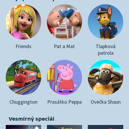
Friends
Pat a Mat
Tlapková
patrola
Chuggington
Prasátko Peppa
Ovečka Shaun
Vesmírný speciál