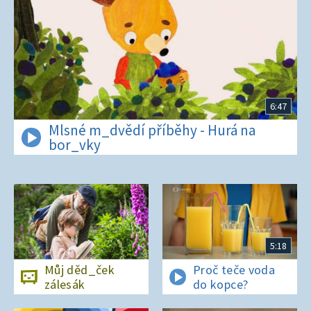
6:47
Mlsné m_dvědí příběhy - Hurá na
bor_vky
5:18
Můj děd_ček
Proč teče voda
zálesák
do kopce?