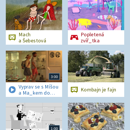
Mach
Popletená
a Šebestová
zvíř_tka
3:00
Vyprav se s Míšou
Kombajn je fajn
a Ma_kem do
Dobrovických
muzeí
1:00