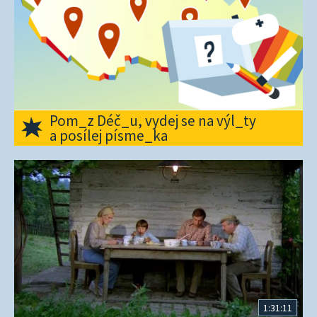
Pom_z Déč_u, vydej se na výl_ty
a posílej písme_ka
1:31:11