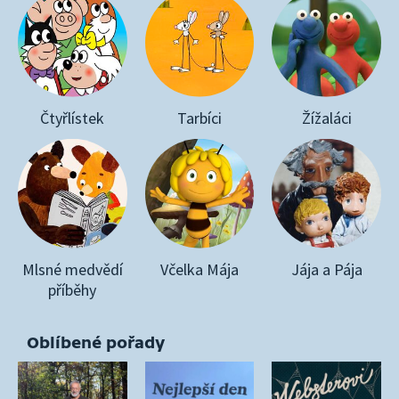
Čtyřlístek
Tarbíci
Žížaláci
Mlsné medvědí
Včelka Mája
Jája a Pája
příběhy
Oblíbené pořady