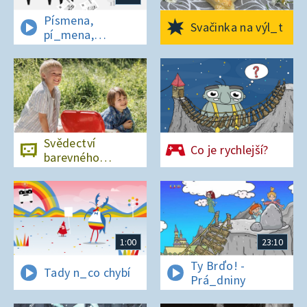
Písmena,
Svačinka na výl_t
pí_mena,
písmena
Svědectví
Co je rychlejší?
barevného
ostrova
1:00
23:10
Ty Brďo! -
Tady n_co chybí
Prá_dniny