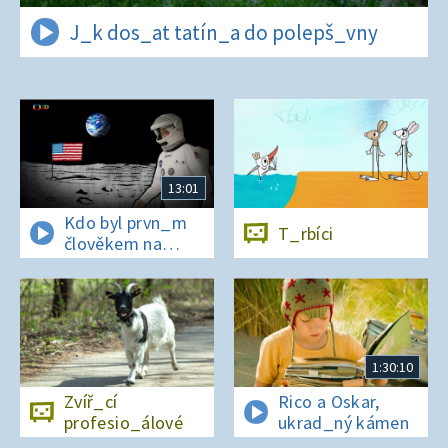
J_k dos_at tatín_a do polepš_vny
13:01
Kdo byl prvn_m
T_rbíci
člověkem na
Měs_ci?
1:30:10
Zvíř_cí
Rico a Oskar,
profesio_álové
ukrad_ný kámen