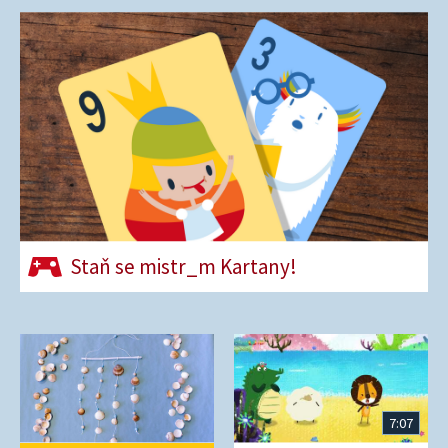
Staň se mistr_m Kartany!
7:07