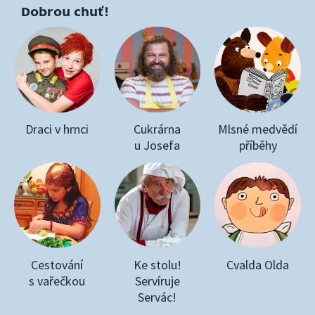
Dobrou chuť!
Draci v hrnci
Cukrárna
Mlsné medvědí
u Josefa
příběhy
Cestování
Ke stolu!
Cvalda Olda
s vařečkou
Servíruje
Servác!