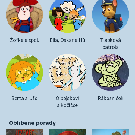
Žofka a spol.
Ella, Oskar a Hú
Tlapková
patrola
Berta a Ufo
O pejskovi
Rákosníček
a kočičce
Oblíbené pořady