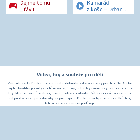
Dejme tomu
Kamarádi
_ťávu
z koše – Drban
a UFO
Videa, hry a soutěže pro děti
Vstup do světa Déčka – nekončícího dobrodružství a zábavy pro děti. Na Déčku
najdeš kvalitní pořady z celého světa, filmy, pohádky i animáky, soutěže i online
hry, které rozvíjejí znalosti, dovednosti a kreativitu. Zábava čeká na každého,
od předškoláků přes školáky až po dospělé. Déčko je web pro malé i velké děti,
kde se zábava a učení prolínají.
O Déčku
Napište nám
Pro rodiče
© Česká televize 1996–2026
O cookies na Déčku