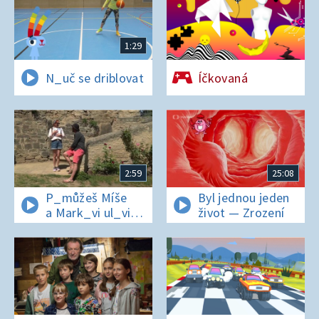
1:29
N_uč se driblovat
Íčkovaná
2:59
25:08
P_můžeš Míše
Byl jednou jeden
a Mark_vi ul_vit
život — Zrození
hesl_ na zámku
v Nelahezevsi?