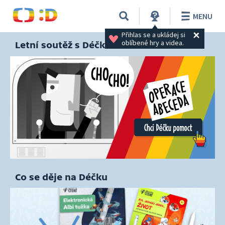
MENU
Přihlas se a ukládej si 
oblíbené hry a videa.
Letní soutěž s Déčkem
Co se děje na Déčku