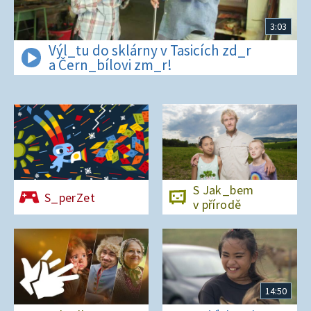
3:03
Výl_tu do sklárny v Tasicích zd_r
a Čern_bílovi zm_r!
S Jak_bem
S_perZet
v přírodě
14:50