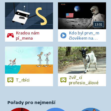
13:01
Kradou nám
Kdo byl prvn_m
pí_mena
člověkem na
Měs_ci?
Zvíř_cí
T_rbíci
profesio_álové
Pořady pro nejmenší