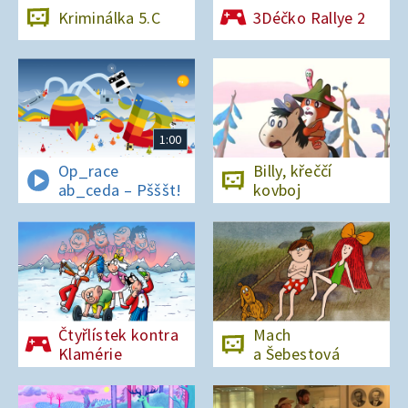
Kriminálka 5.C
3Déčko Rallye 2
1:00
Op_race
Billy, křeččí
ab_ceda – Pšššt!
kovboj
Čtyřlístek kontra
Mach
Klamérie
a Šebestová