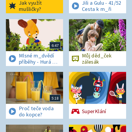
Jak využít
Jili a Gulu - 41/52
mušličky?
Cesta k m_ři
6:47
Mlsné m_dvědí
Můj děd_ček
příběhy - Hurá na
zálesák
bor_vky
5:18
Proč teče voda
SuperKlání
do kopce?