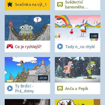
Svědectví
Svačinka na výl_t
barevného
ostrova
1:00
Co je rychlejší?
Tady n_co chybí
23:10
Ty Brďo! -
Anča a Pepík
Prá_dniny