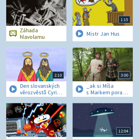
1:15
Záhada
Mistr Jan Hus
hlavolamu
2:10
3:00
Den slovanských
_ak si Míša
věrozvěstů Cyrila
s Markem poradí
a Metoděje
v lese bez
si_nálu?
12:04