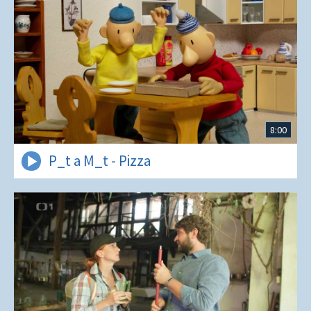
8:00
P_t a M_t - Pizza