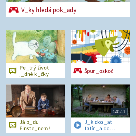
V_ky hledá pok_ady
Pe_trý život
Špun_oskoč
j_dné k_čky
1:31:11
Já b_du
J_k dos_at
Einste_nem!
tatín_a do
polepš_vny