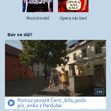
Muzicírování
Opera nás baví
Bav se dál!
3:04
Pomoz porazit Čern_bíla, pošli
pís_enko z Pardubic