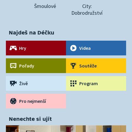
Šmoulové
City:
Dobrodružství
Najdeš na Déčku
Hry
Videa
Pořady
Soutěže
Živě
Program
Pro nejmenší
Nenechte si ujít