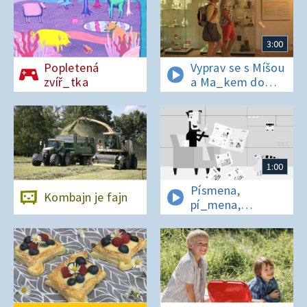
3:00
Popletená
Vyprav se s Míšou
zvíř_tka
a Ma_kem do
Dobrovických
muzeí
1:00
Písmena,
Kombajn je fajn
pí_mena,
písmena