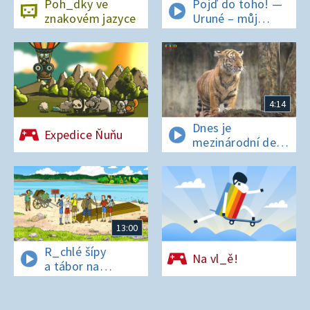
Poh_dky ve
Pojď do toho! —
znakovém jazyce
Uruné – můj
horský koník
4:14
Dnes je
Expedice Ňuňu
mezinárodní den
t_grů
13:00
R_chlé šípy
Na vl_ě!
a tábor na
os_rově