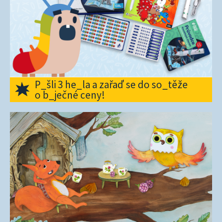
P_šli 3 he_la a zařaď se do so_těže
o b_ječné ceny!