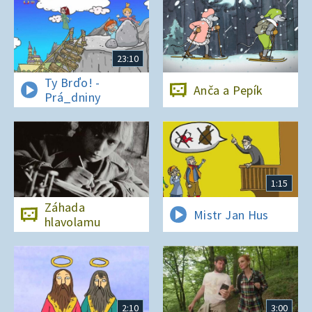
23:10
Ty Brďo! -
Anča a Pepík
Prá_dniny
1:15
Záhada
Mistr Jan Hus
hlavolamu
2:10
3:00