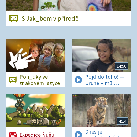
S Jak_bem v přírodě
14:50
Poh_dky ve
Pojď do toho! —
znakovém jazyce
Uruné – můj
horský koník
4:14
Dnes je
Expedice Ňuňu