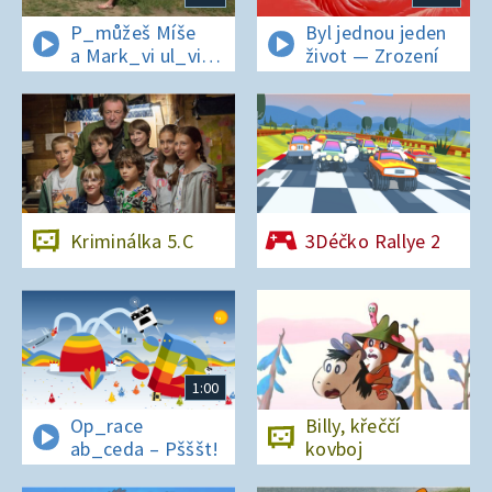
P_můžeš Míše
Byl jednou jeden
a Mark_vi ul_vit
život — Zrození
hesl_ na zámku
v Nelahezevsi?
Kriminálka 5.C
3Déčko Rallye 2
1:00
Op_race
Billy, křeččí
ab_ceda – Pšššt!
kovboj