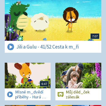
7:07
Jili a Gulu - 41/52 Cesta k m_ři
6:47
Mlsné m_dvědí
Můj děd_ček
příběhy - Hurá na
zálesák
bor_vky