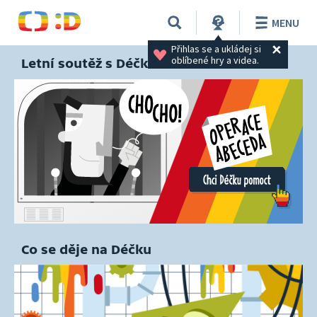
MENU
Přihlas se a ukládej si 
oblíbené hry a videa.
Letní soutěž s Déčkem
Co se děje na Déčku