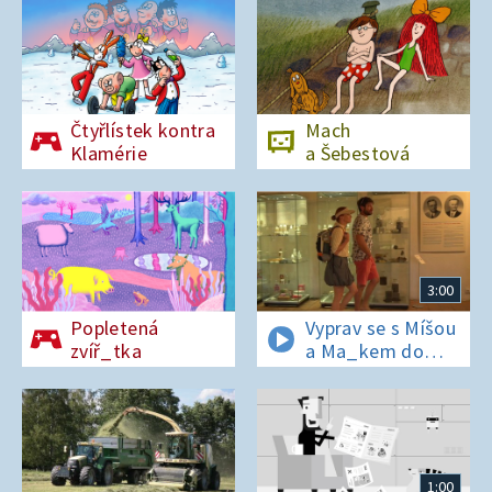
Čtyřlístek kontra
Mach
Klamérie
a Šebestová
3:00
Popletená
Vyprav se s Míšou
zvíř_tka
a Ma_kem do
Dobrovických
muzeí
1:00