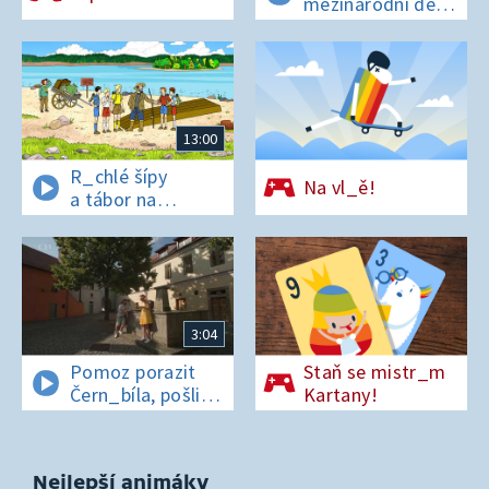
mezinárodní den
t_grů
13:00
R_chlé šípy
Na vl_ě!
a tábor na
os_rově
3:04
Pomoz porazit
Staň se mistr_m
Čern_bíla, pošli
Kartany!
pís_enko
z Pardubic
Nejlepší animáky