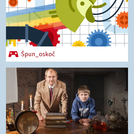
Špun_oskoč