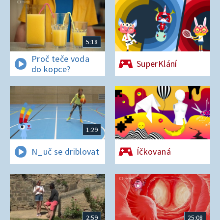
5:18
Proč teče voda
SuperKlání
do kopce?
1:29
N_uč se driblovat
Íčkovaná
2:59
25:08