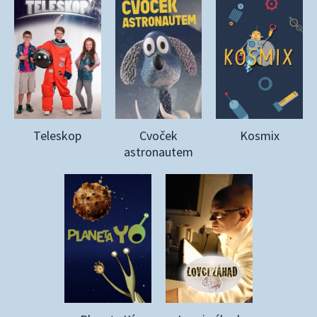
Teleskop
Cvoček
Kosmix
astronautem