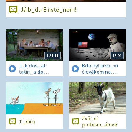
Já b_du Einste_nem!
1:31:11
13:01
J_k dos_at
Kdo byl prvn_m
tatín_a do
člověkem na
polepš_vny
Měs_ci?
Zvíř_cí
T_rbíci
profesio_álové