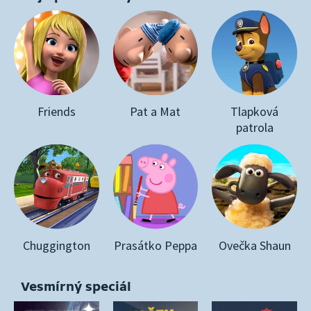
Friends
Pat a Mat
Tlapková
patrola
Chuggington
Prasátko Peppa
Ovečka Shaun
Vesmírný speciál