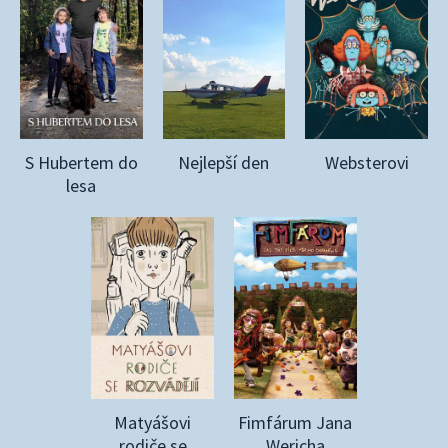
S Hubertem do
Nejlepší den
Websterovi
lesa
Matyášovi
Fimfárum Jana
rodiče se
Wericha