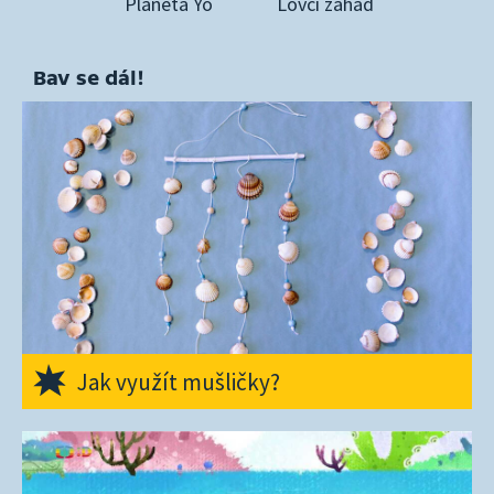
Planeta Yó
Lovci záhad
Bav se dál!
Jak využít mušličky?