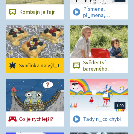
Písmena,
Kombajn je fajn
pí_mena,
písmena
Svědectví
Svačinka na výl_t
barevného
ostrova
1:00
Co je rychlejší?
Tady n_co chybí