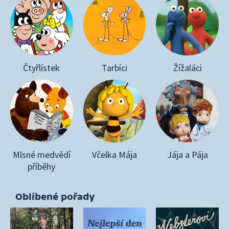
Čtyřlístek
Tarbíci
Žížaláci
Mlsné medvědí
Včelka Mája
Jája a Pája
příběhy
Oblíbené pořady