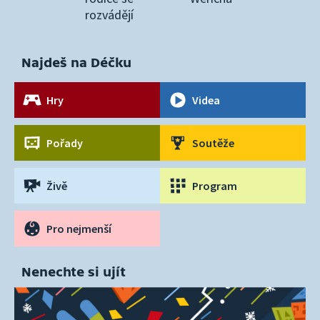
rozvádějí
Najdeš na Déčku
Hry
Videa
Pořady
Soutěže
Živě
Program
Pro nejmenší
Nenechte si ujít