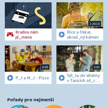
1:30:10
Kradou nám
Rico a Oskar,
pí_mena
ukrad_ný kámen
8:00
3:03
Výl_tu do sklárny
P_t a M_t - Pizza
v Tasicích zd_r
a Čern_bílovi
zm_r!
Pořady pro nejmenší