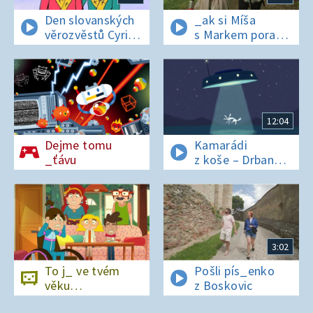
Den slovanských
_ak si Míša
věrozvěstů Cyrila
s Markem poradí
a Metoděje
v lese bez
si_nálu?
12:04
Dejme tomu
Kamarádi
_ťávu
z koše – Drban
a UFO
3:02
To j_ ve tvém
Pošli pís_enko
věku…
z Boskovic