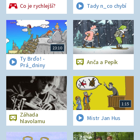
Co je rychlejší?
Tady n_co chybí
23:10
Ty Brďo! -
Anča a Pepík
Prá_dniny
1:15
Záhada
Mistr Jan Hus
hlavolamu