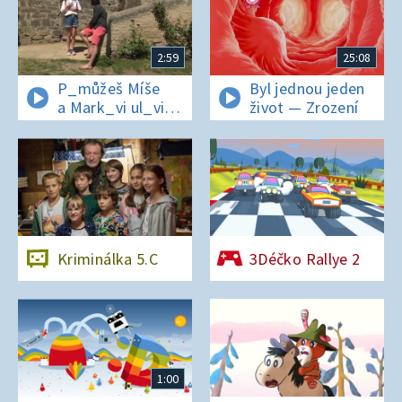
2:59
25:08
P_můžeš Míše
Byl jednou jeden
a Mark_vi ul_vit
život — Zrození
hesl_ na zámku
v Nelahezevsi?
Kriminálka 5.C
3Déčko Rallye 2
1:00