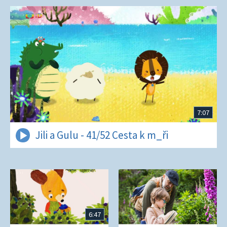
7:07
Jili a Gulu - 41/52 Cesta k m_ři
6:47