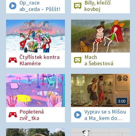
Op_race
Billy, křeččí
ab_ceda – Pšššt!
kovboj
Čtyřlístek kontra
Mach
Klamérie
a Šebestová
3:00
Popletená
Vyprav se s Míšou
zvíř_tka
a Ma_kem do
Dobrovických
muzeí