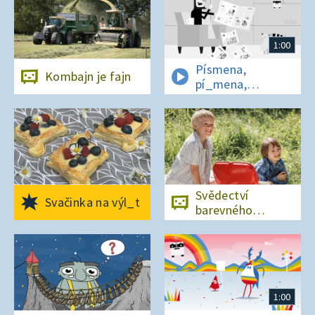
1:00
Písmena,
Kombajn je fajn
pí_mena,
písmena
Svědectví
Svačinka na výl_t
barevného
ostrova
1:00