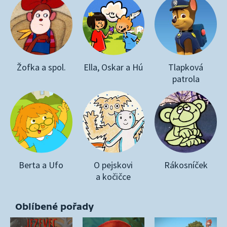
Žofka a spol.
Ella, Oskar a Hú
Tlapková
patrola
Berta a Ufo
O pejskovi
Rákosníček
a kočičce
Oblíbené pořady