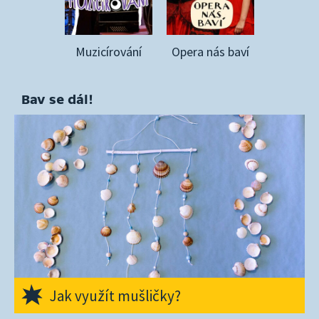
Muzicírování
Opera nás baví
Bav se dál!
Jak využít mušličky?