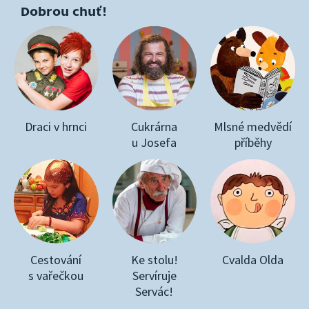
Dobrou chuť!
Draci v hrnci
Cukrárna
Mlsné medvědí
u Josefa
příběhy
Cestování
Ke stolu!
Cvalda Olda
s vařečkou
Servíruje
Servác!