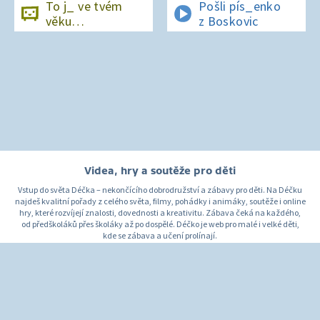
To j_ ve tvém
Pošli pís_enko
věku…
z Boskovic
Videa, hry a soutěže pro děti
Vstup do světa Déčka – nekončícího dobrodružství a zábavy pro děti. Na Déčku
najdeš kvalitní pořady z celého světa, filmy, pohádky i animáky, soutěže i online
hry, které rozvíjejí znalosti, dovednosti a kreativitu. Zábava čeká na každého,
od předškoláků přes školáky až po dospělé. Déčko je web pro malé i velké děti,
kde se zábava a učení prolínají.
O Déčku
Napište nám
Pro rodiče
© Česká televize 1996–2026
O cookies na Déčku