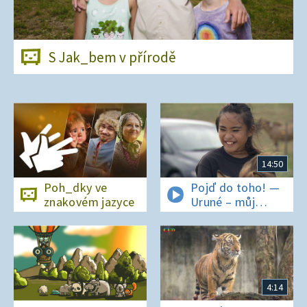
S Jak_bem v přírodě
14:50
Poh_dky ve
Pojď do toho! —
znakovém jazyce
Uruné – můj
horský koník
4:14