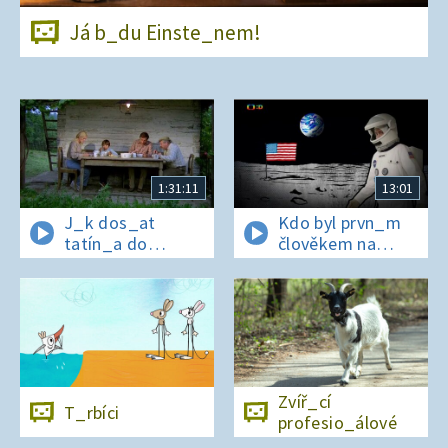
Já b_du Einste_nem!
1:31:11
13:01
J_k dos_at
Kdo byl prvn_m
tatín_a do
člověkem na
polepš_vny
Měs_ci?
Zvíř_cí
T_rbíci
profesio_álové