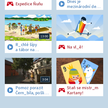
Dnes je
Expedice Ňuňu
mezinárodní den
t_grů
13:00
R_chlé šípy
Na vl_ě!
a tábor na
os_rově
3:04
Pomoz porazit
Staň se mistr_m
Čern_bíla, pošli
Kartany!
pís_enko
z Pardubic