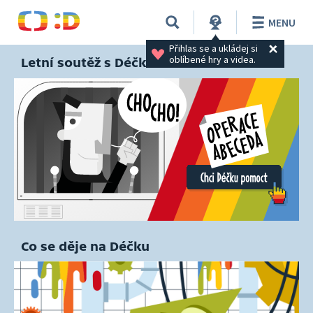
MENU
Přihlas se a ukládej si 
oblíbené hry a videa.
Letní soutěž s Déčkem
Co se děje na Déčku