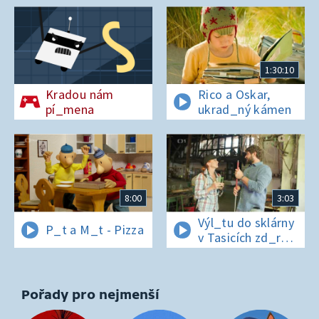
1:30:10
Kradou nám
Rico a Oskar,
pí_mena
ukrad_ný kámen
8:00
3:03
Výl_tu do sklárny
P_t a M_t - Pizza
v Tasicích zd_r
a Čern_bílovi
zm_r!
Pořady pro nejmenší