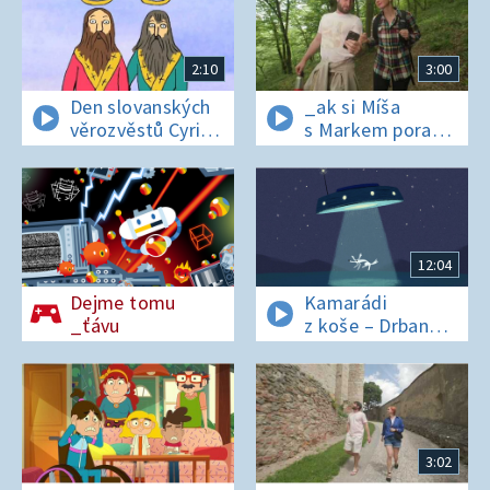
2:10
3:00
Den slovanských
_ak si Míša
věrozvěstů Cyrila
s Markem poradí
a Metoděje
v lese bez
si_nálu?
12:04
Dejme tomu
Kamarádi
_ťávu
z koše – Drban
a UFO
3:02