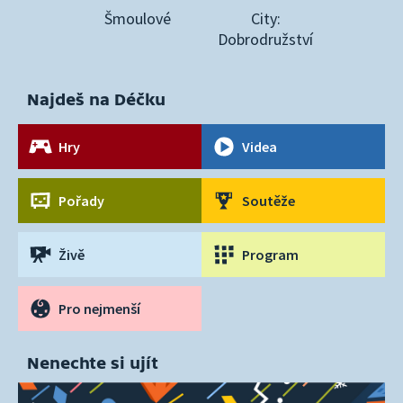
Šmoulové
City:
Dobrodružství
Najdeš na Déčku
Hry
Videa
Pořady
Soutěže
Živě
Program
Pro nejmenší
Nenechte si ujít