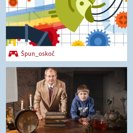
Špun_oskoč