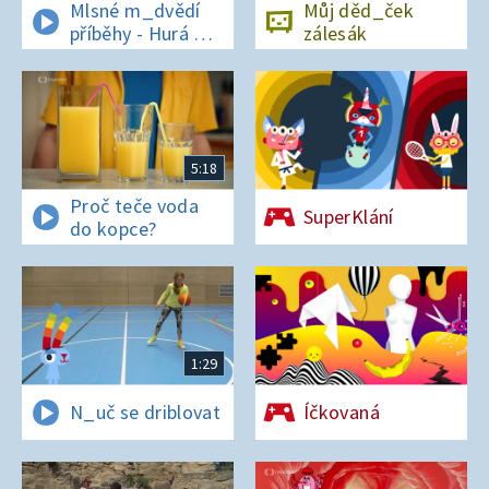
Mlsné m_dvědí
Můj děd_ček
příběhy - Hurá na
zálesák
bor_vky
5:18
Proč teče voda
SuperKlání
do kopce?
1:29
N_uč se driblovat
Íčkovaná