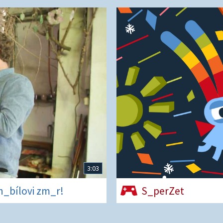
3:03
rn_bílovi zm_r!
S_perZet