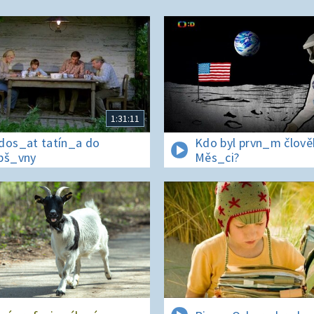
1:31:11
dos_at tatín_a do
Kdo byl prvn_m člov
pš_vny
Měs_ci?