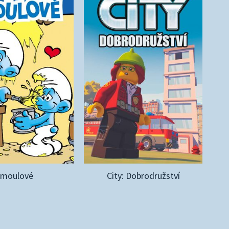
Šmoulové
City: Dobrodružství