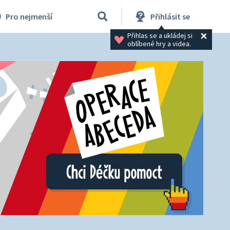
Pro nejmenší
Přihlásit se
Přihlas se a ukládej si 
oblíbené hry a videa.