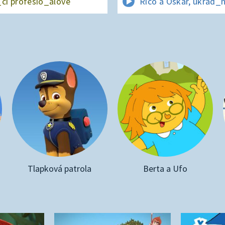
_cí profesio_álové
Rico a Oskar, ukrad_
Tlapková patrola
Berta a Ufo