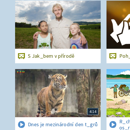
S Jak_bem v přírodě
Poh_
4:14
R_ch
Dnes je mezinárodní den t_grů
os_r