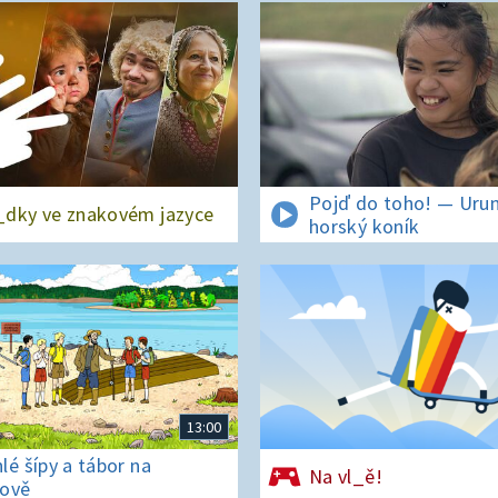
Pojď do toho! — Urun
dky ve znakovém jazyce
horský koník
13:00
lé šípy a tábor na
Na vl_ě!
ově