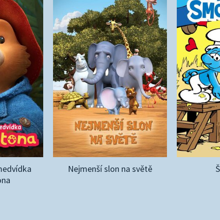
medvídka
Nejmenší slon na světě
ona