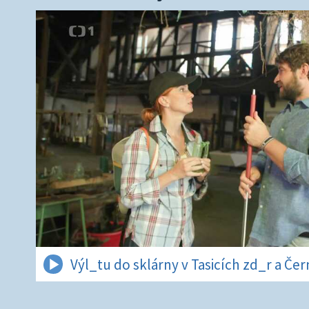
Výl_tu do sklárny v Tasicích zd_r a Če