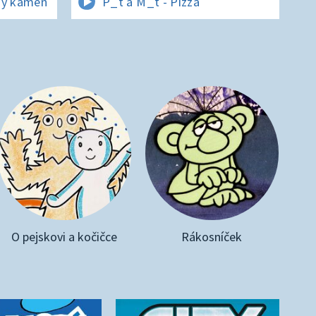
ný kámen
P_t a M_t - Pizza
O pejskovi a kočičce
Rákosníček