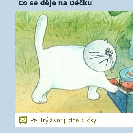
Co se děje na Déčku
Pe_trý život j_dné k_čky