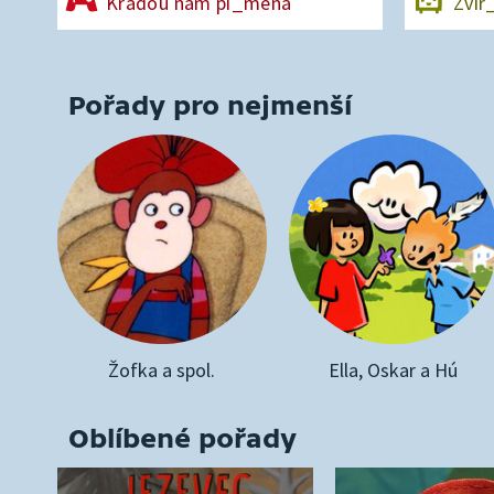
Kradou nám pí_mena
Zvíř
Pořady pro nejmenší
Žofka a spol.
Ella, Oskar a Hú
Oblíbené pořady