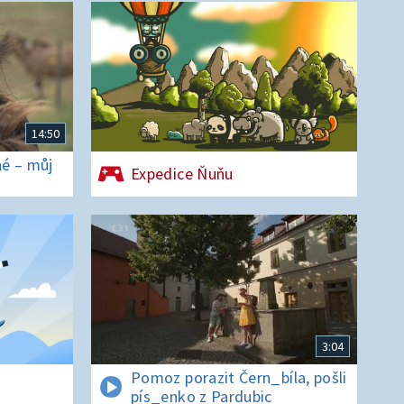
14:50
é – můj
Expedice Ňuňu
3:04
Pomoz porazit Čern_bíla, pošli
pís_enko z Pardubic