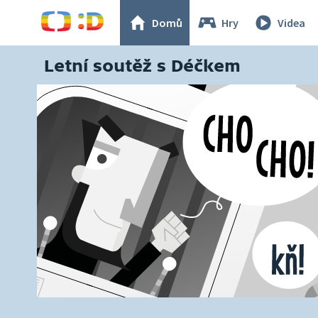
Domů
Hry
Videa
Letní soutěž s Déčkem