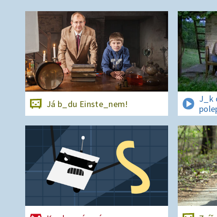
J_k 
Já b_du Einste_nem!
pole