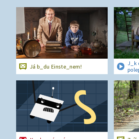
J_k 
Já b_du Einste_nem!
pole