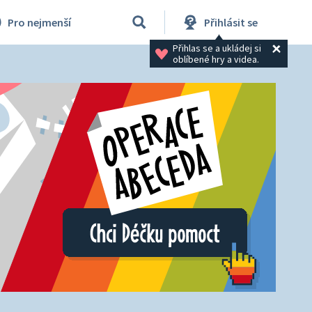
Pro nejmenší
Přihlásit se
Přihlas se a ukládej si 
oblíbené hry a videa.