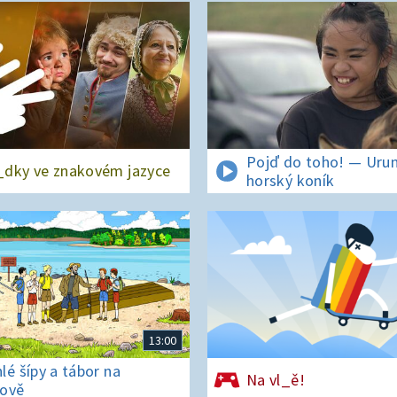
Pojď do toho! — Urun
dky ve znakovém jazyce
horský koník
13:00
lé šípy a tábor na
Na vl_ě!
ově