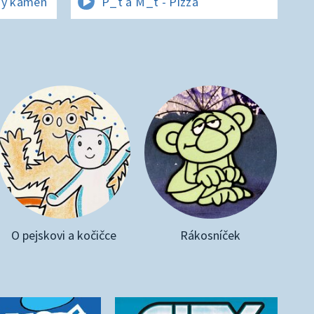
ný kámen
P_t a M_t - Pizza
O pejskovi a kočičce
Rákosníček