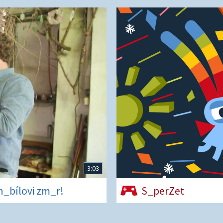
3:03
rn_bílovi zm_r!
S_perZet