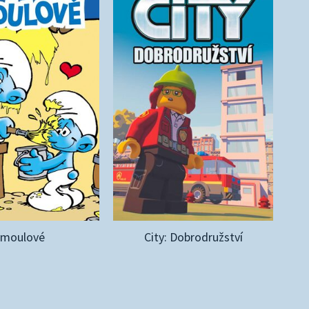
Šmoulové
City: Dobrodružství