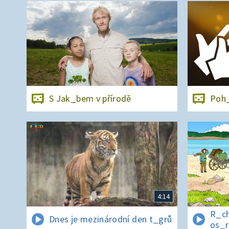
S Jak_bem v přírodě
Poh_
4:14
R_ch
Dnes je mezinárodní den t_grů
os_r