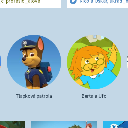
_cí profesio_álové
Rico a Oskar, ukrad_
Tlapková patrola
Berta a Ufo