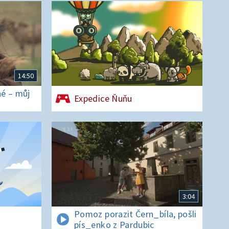
14:50
é – můj
Expedice Ňuňu
3:04
Pomoz porazit Čern_bíla, pošli
pís_enko z Pardubic