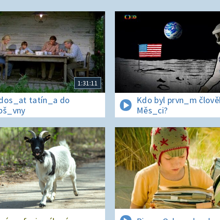
1:31:11
dos_at tatín_a do
Kdo byl prvn_m člov
pš_vny
Měs_ci?