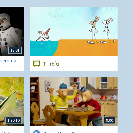
13:01
ěkem na
T_rbíci
1:30:10
8:00