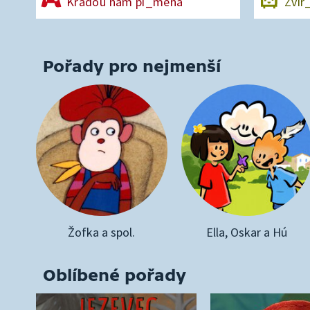
Kradou nám pí_mena
Zvíř
Pořady pro nejmenší
Žofka a spol.
Ella, Oskar a Hú
Oblíbené pořady