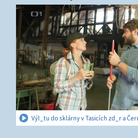
Výl_tu do sklárny v Tasicích zd_r a Če