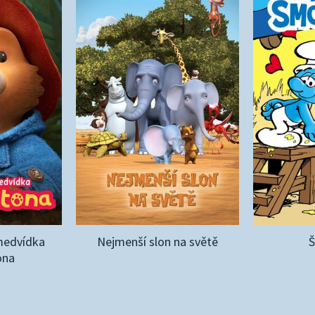
medvídka
Nejmenší slon na světě
ona