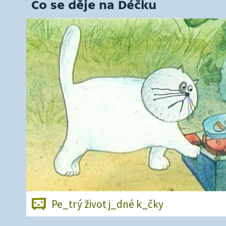
Co se děje na Déčku
Pe_trý život j_dné k_čky