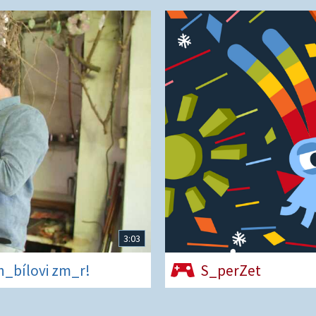
3:03
rn_bílovi zm_r!
S_perZet