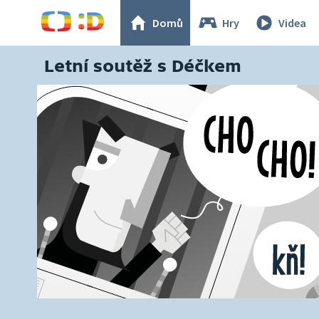
Domů
Hry
Videa
Letní soutěž s Déčkem