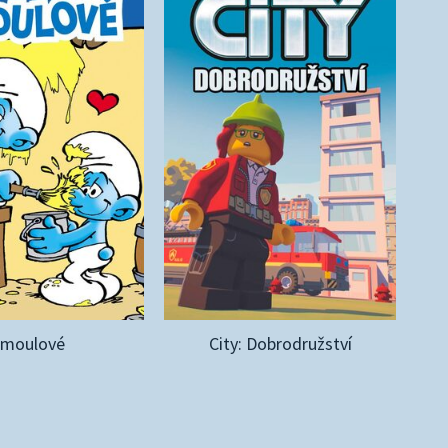
Šmoulové
City: Dobrodružství