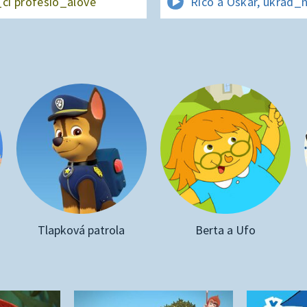
_cí profesio_álové
Rico a Oskar, ukrad_
Tlapková patrola
Berta a Ufo