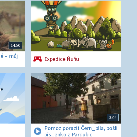
14:50
é – můj
Expedice Ňuňu
3:04
Pomoz porazit Čern_bíla, pošli
pís_enko z Pardubic