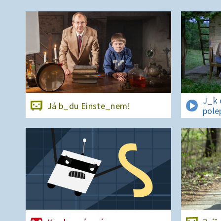
J_k 
Já b_du Einste_nem!
pole