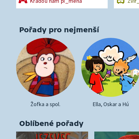
Kradou nám pí_mena
Zvíř
Pořady pro nejmenší
Žofka a spol.
Ella, Oskar a Hú
Oblíbené pořady