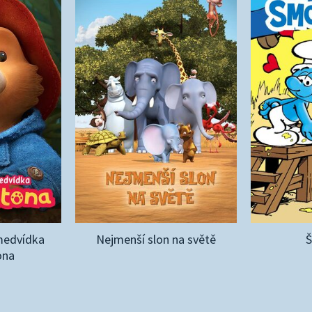
medvídka
Nejmenší slon na světě
ona