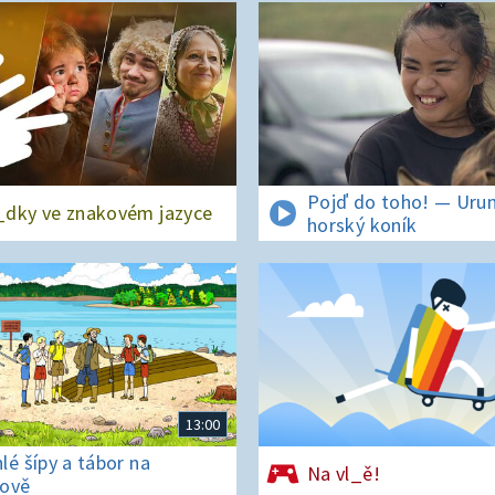
Pojď do toho! — Urun
dky ve znakovém jazyce
horský koník
13:00
lé šípy a tábor na
Na vl_ě!
ově