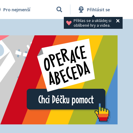
Pro nejmenší
Přihlásit se
Přihlas se a ukládej si 
oblíbené hry a videa.