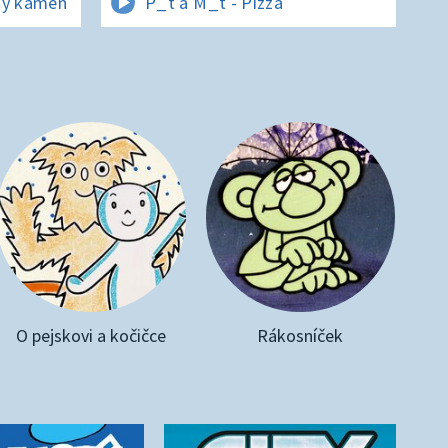
ný kámen
P_t a M_t - Pizza
O pejskovi a kočičce
Rákosníček