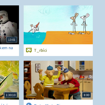
13:01
ěkem na
T_rbíci
1:30:10
8:00