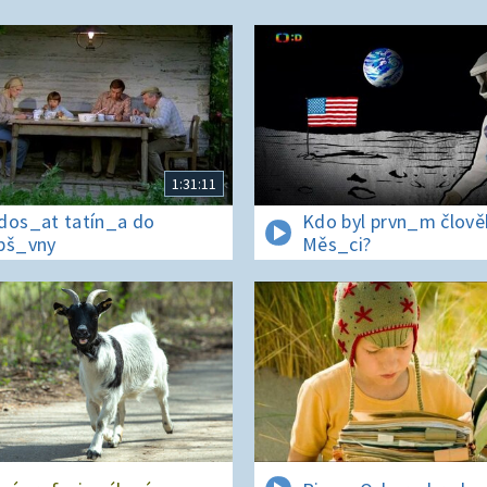
1:31:11
dos_at tatín_a do
Kdo byl prvn_m člov
pš_vny
Měs_ci?