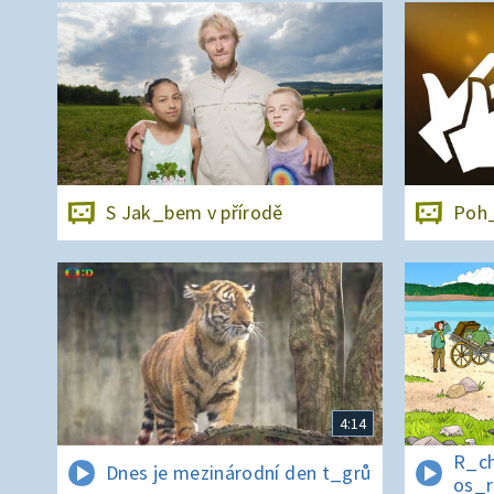
S Jak_bem v přírodě
Poh_
4:14
R_ch
Dnes je mezinárodní den t_grů
os_r