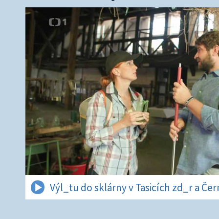
Výl_tu do sklárny v Tasicích zd_r a Če