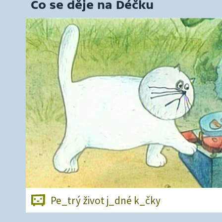
Co se děje na Déčku
Pe_trý život j_dné k_čky