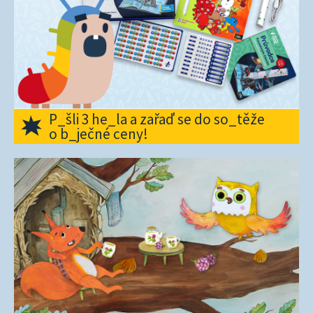
P_šli 3 he_la a zařaď se do so_těže
o b_ječné ceny!