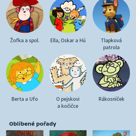
Žofka a spol.
Ella, Oskar a Hú
Tlapková
patrola
Berta a Ufo
O pejskovi
Rákosníček
a kočičce
Oblíbené pořady