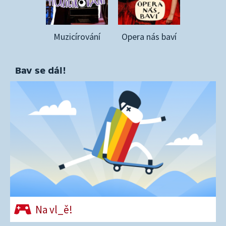
Muzicírování
Opera nás baví
Bav se dál!
Na vl_ě!