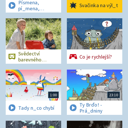
Písmena,
Svačinka na výl_t
pí_mena,
písmena
Svědectví
Co je rychlejší?
barevného
ostrova
1:00
23:10
Ty Brďo! -
Tady n_co chybí
Prá_dniny