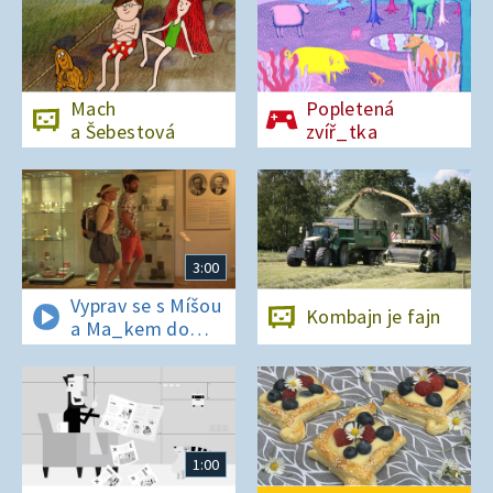
Mach
Popletená
a Šebestová
zvíř_tka
3:00
Vyprav se s Míšou
Kombajn je fajn
a Ma_kem do
Dobrovických
muzeí
1:00