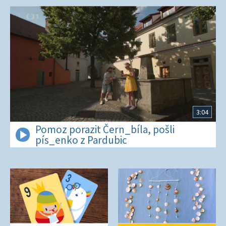
3:04
Pomoz porazit Čern_bíla, pošli
pís_enko z Pardubic