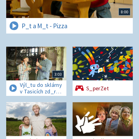
8:00
P_t a M_t - Pizza
3:03
Výl_tu do sklárny
S_perZet
v Tasicích zd_r
a Čern_bílovi
zm_r!