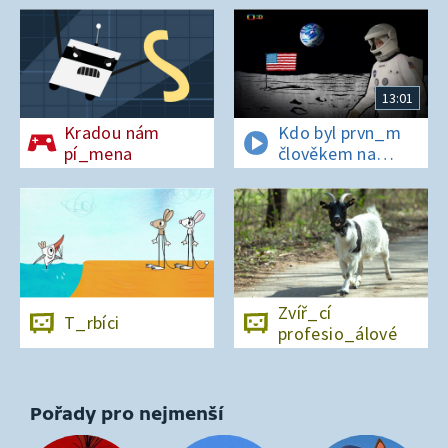
13:01
Kradou nám
Kdo byl prvn_m
pí_mena
člověkem na
Měs_ci?
Zvíř_cí
T_rbíci
profesio_álové
Pořady pro nejmenší