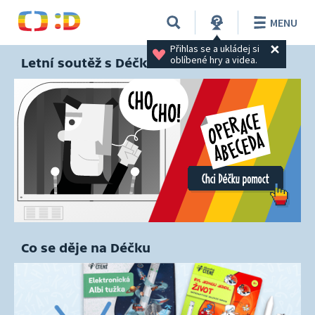
MENU
Přihlas se a ukládej si 
oblíbené hry a videa.
Letní soutěž s Déčkem
Co se děje na Déčku