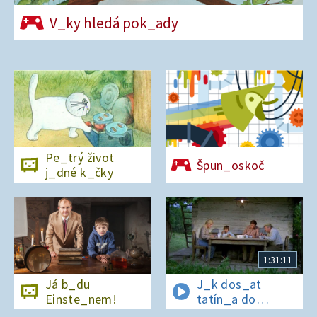
V_ky hledá pok_ady
Pe_trý život
Špun_oskoč
j_dné k_čky
1:31:11
Já b_du
J_k dos_at
Einste_nem!
tatín_a do
polepš_vny