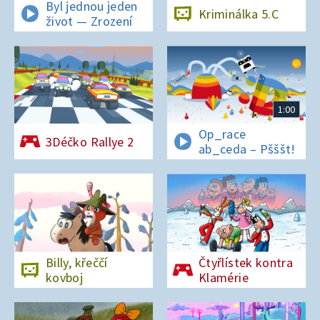
Byl jednou jeden
Kriminálka 5.C
život — Zrození
1:00
Op_race
3Déčko Rallye 2
ab_ceda – Pšššt!
Billy, křeččí
Čtyřlístek kontra
kovboj
Klamérie