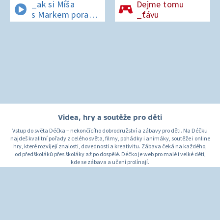
_ak si Míša
Dejme tomu
s Markem poradí
_ťávu
v lese bez
si_nálu?
Videa, hry a soutěže pro děti
Vstup do světa Déčka – nekončícího dobrodružství a zábavy pro děti. Na Déčku
najdeš kvalitní pořady z celého světa, filmy, pohádky i animáky, soutěže i online
hry, které rozvíjejí znalosti, dovednosti a kreativitu. Zábava čeká na každého,
od předškoláků přes školáky až po dospělé. Déčko je web pro malé i velké děti,
kde se zábava a učení prolínají.
O Déčku
Napište nám
Pro rodiče
© Česká televize 1996–2026
O cookies na Déčku