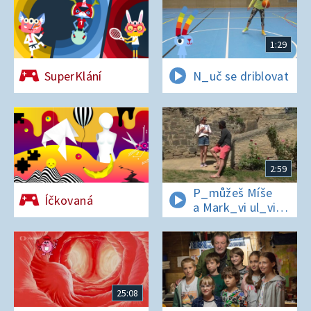
1:29
SuperKlání
N_uč se driblovat
2:59
P_můžeš Míše
Íčkovaná
a Mark_vi ul_vit
hesl_ na zámku
v Nelahezevsi?
25:08