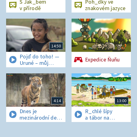
S Jak_bem
Poh_dky ve
v přírodě
znakovém jazyce
14:50
Pojď do toho! —
Expedice Ňuňu
Uruné – můj
horský koník
4:14
13:00
Dnes je
R_chlé šípy
mezinárodní den
a tábor na
t_grů
os_rově