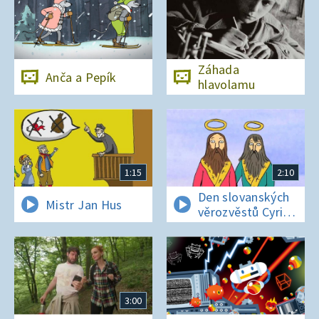
Záhada
Anča a Pepík
hlavolamu
1:15
2:10
Den slovanských
Mistr Jan Hus
věrozvěstů Cyrila
a Metoděje
3:00