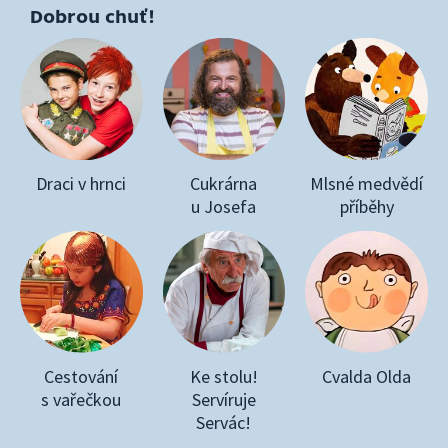
Dobrou chuť!
Draci v hrnci
Cukrárna
Mlsné medvědí
u Josefa
příběhy
Cestování
Ke stolu!
Cvalda Olda
s vařečkou
Servíruje
Servác!