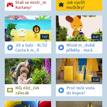
Staň se mistr_m
Jak využít
Kartany!
mušličky?
7:07
6:47
Jili a Gulu - 41/52
Mlsné m_dvědí
Cesta k m_ři
příběhy - Hurá na
bor_vky
5:18
Můj děd_ček
Proč teče voda
zálesák
do kopce?