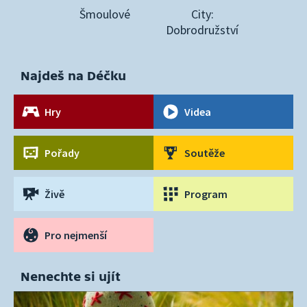
Šmoulové
City:
Dobrodružství
Najdeš na Déčku
Hry
Videa
Pořady
Soutěže
Živě
Program
Pro nejmenší
Nenechte si ujít