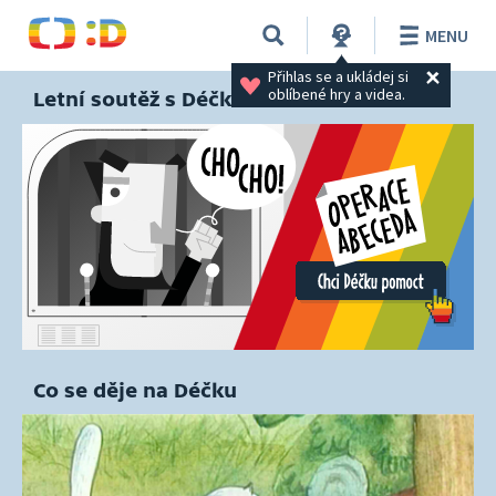
MENU
Přihlas se a ukládej si 
oblíbené hry a videa.
Letní soutěž s Déčkem
Co se děje na Déčku