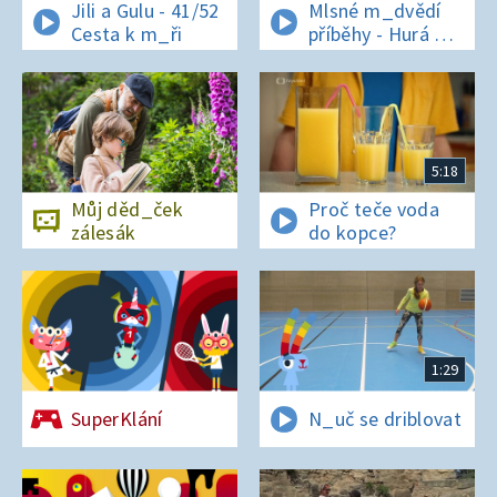
Jili a Gulu - 41/52
Mlsné m_dvědí
Cesta k m_ři
příběhy - Hurá na
bor_vky
5:18
Můj děd_ček
Proč teče voda
zálesák
do kopce?
1:29
SuperKlání
N_uč se driblovat