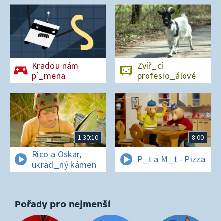
Kradou nám
Zvíř_cí
pí_mena
profesio_álové
1:30:10
8:00
Rico a Oskar,
P_t a M_t - Pizza
ukrad_ný kámen
Pořady pro nejmenší