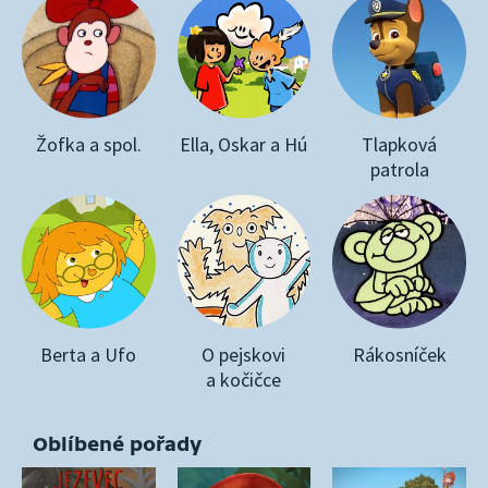
Žofka a spol.
Ella, Oskar a Hú
Tlapková
patrola
Berta a Ufo
O pejskovi
Rákosníček
a kočičce
Oblíbené pořady