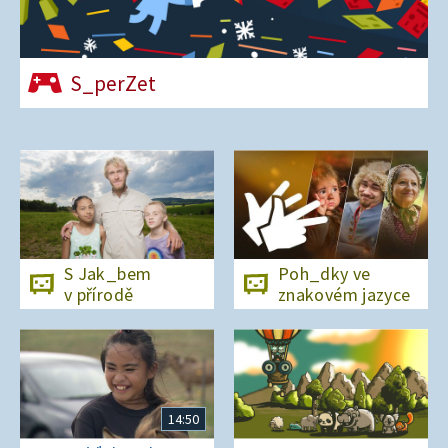
S_perZet
S Jak_bem
Poh_dky ve
v přírodě
znakovém jazyce
14:50