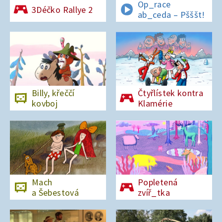
Op_race
3Déčko Rallye 2
ab_ceda – Pšššt!
Billy, křeččí
Čtyřlístek kontra
kovboj
Klamérie
Mach
Popletená
a Šebestová
zvíř_tka