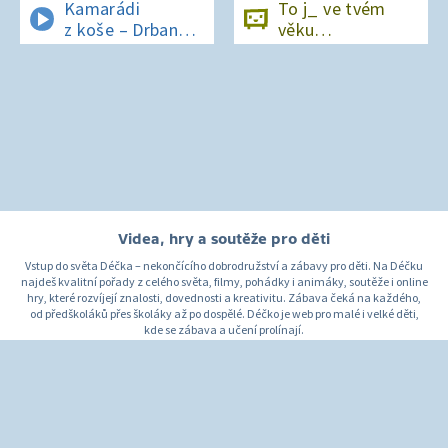
Kamarádi
To j_ ve tvém
z koše – Drban
věku…
a UFO
Videa, hry a soutěže pro děti
Vstup do světa Déčka – nekončícího dobrodružství a zábavy pro děti. Na Déčku
najdeš kvalitní pořady z celého světa, filmy, pohádky i animáky, soutěže i online
hry, které rozvíjejí znalosti, dovednosti a kreativitu. Zábava čeká na každého,
od předškoláků přes školáky až po dospělé. Déčko je web pro malé i velké děti,
kde se zábava a učení prolínají.
O Déčku
Napište nám
Pro rodiče
© Česká televize 1996–2026
O cookies na Déčku