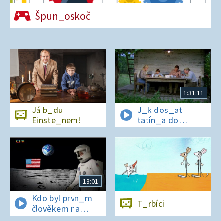
Špun_oskoč
1:31:11
Já b_du
J_k dos_at
Einste_nem!
tatín_a do
polepš_vny
13:01
Kdo byl prvn_m
T_rbíci
člověkem na
Měs_ci?