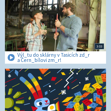
3:03
Výl_tu do sklárny v Tasicích zd_r
a Čern_bílovi zm_r!