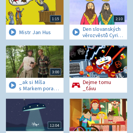
1:15
2:10
Den slovanských
Mistr Jan Hus
věrozvěstů Cyrila
a Metoděje
3:00
_ak si Míša
Dejme tomu
s Markem poradí
_ťávu
v lese bez
si_nálu?
12:04