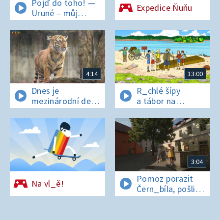
Pojď do toho! —
Expedice Ňuňu
Uruné – můj
horský koník
4:14
13:00
Dnes je
R_chlé šípy
mezinárodní den
a tábor na
t_grů
os_rově
3:04
Pomoz porazit
Na vl_ě!
Čern_bíla, pošli
pís_enko
z Pardubic