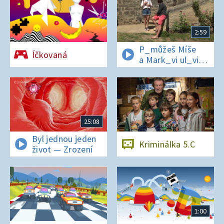
2:59
P_můžeš Míše
Íčkovaná
a Mark_vi ul_vit
hesl_ na zámku
v Nelahezevsi?
25:08
Byl jednou jeden
Kriminálka 5.C
život — Zrození
1:00