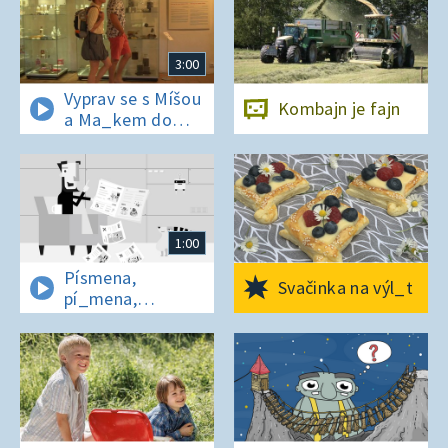
3:00
Vyprav se s Míšou
Kombajn je fajn
a Ma_kem do
Dobrovických
muzeí
1:00
Písmena,
Svačinka na výl_t
pí_mena,
písmena