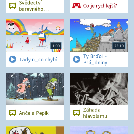
Svědectví
Co je rychlejší?
barevného
ostrova
1:00
23:10
Ty Brďo! -
Tady n_co chybí
Prá_dniny
Záhada
Anča a Pepík
hlavolamu