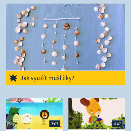
Jak využít mušličky?
7:07
6:47