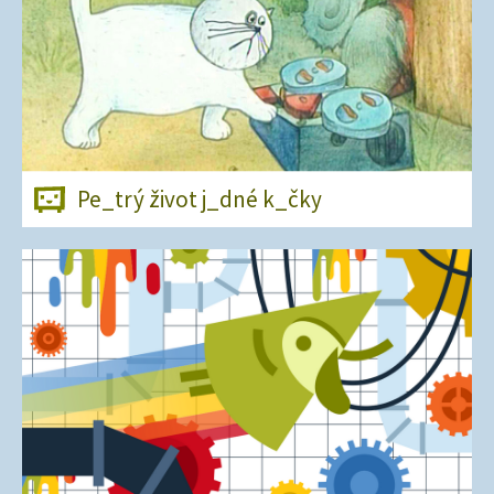
Pe_trý život j_dné k_čky