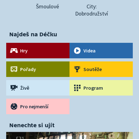
Šmoulové
City:
Dobrodružství
Najdeš na Déčku
Hry
Videa
Pořady
Soutěže
Živě
Program
Pro nejmenší
Nenechte si ujít