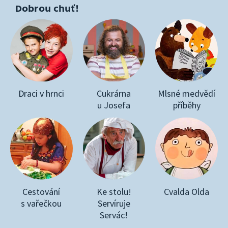
Dobrou chuť!
Draci v hrnci
Cukrárna
Mlsné medvědí
u Josefa
příběhy
Cestování
Ke stolu!
Cvalda Olda
s vařečkou
Servíruje
Servác!