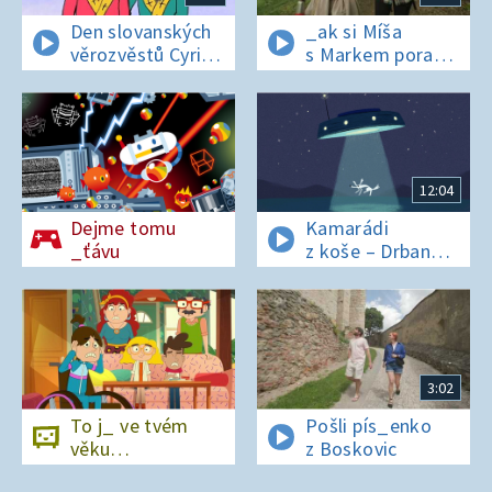
Den slovanských
_ak si Míša
věrozvěstů Cyrila
s Markem poradí
a Metoděje
v lese bez
si_nálu?
12:04
Dejme tomu
Kamarádi
_ťávu
z koše – Drban
a UFO
3:02
To j_ ve tvém
Pošli pís_enko
věku…
z Boskovic