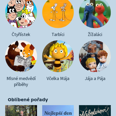
Čtyřlístek
Tarbíci
Žížaláci
Mlsné medvědí
Včelka Mája
Jája a Pája
příběhy
Oblíbené pořady