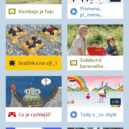
Písmena,
Kombajn je fajn
pí_mena,
písmena
Svědectví
Svačinka na výl_t
barevného
ostrova
1:00
Co je rychlejší?
Tady n_co chybí