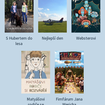
S Hubertem do
Nejlepší den
Websterovi
lesa
Matyášovi
Fimfárum Jana
rodiče se
Wericha