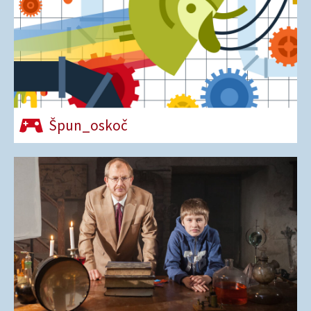
Špun_oskoč