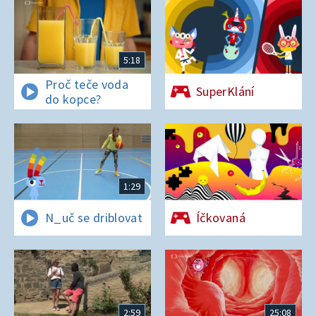
5:18
Proč teče voda
SuperKlání
do kopce?
1:29
N_uč se driblovat
Íčkovaná
2:59
25:08