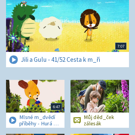
7:07
Jili a Gulu - 41/52 Cesta k m_ři
6:47
Mlsné m_dvědí
Můj děd_ček
příběhy - Hurá na
zálesák
bor_vky