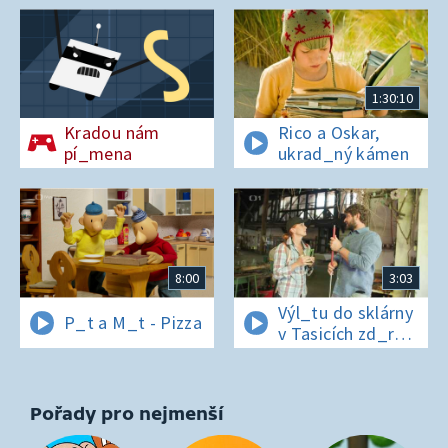
1:30:10
Kradou nám
Rico a Oskar,
pí_mena
ukrad_ný kámen
8:00
3:03
Výl_tu do sklárny
P_t a M_t - Pizza
v Tasicích zd_r
a Čern_bílovi
zm_r!
Pořady pro nejmenší