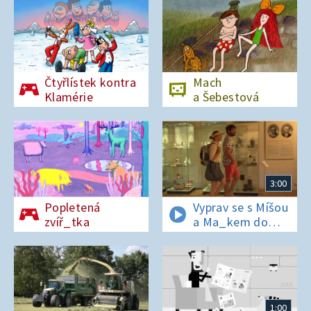
Čtyřlístek kontra
Mach
Klamérie
a Šebestová
3:00
Popletená
Vyprav se s Míšou
zvíř_tka
a Ma_kem do
Dobrovických
muzeí
1:00