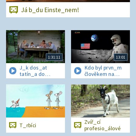
Já b_du Einste_nem!
1:31:11
13:01
J_k dos_at
Kdo byl prvn_m
tatín_a do
člověkem na
polepš_vny
Měs_ci?
Zvíř_cí
T_rbíci
profesio_álové