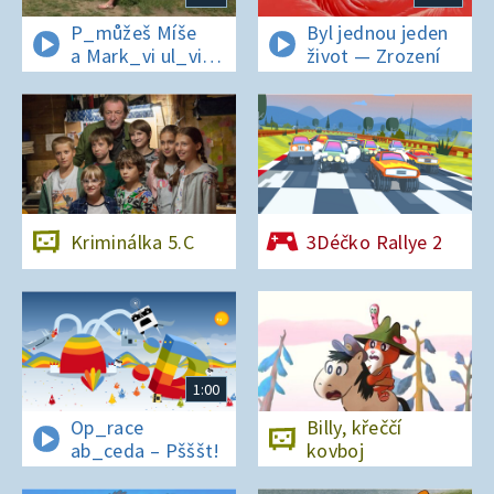
P_můžeš Míše
Byl jednou jeden
a Mark_vi ul_vit
život — Zrození
hesl_ na zámku
v Nelahezevsi?
Kriminálka 5.C
3Déčko Rallye 2
1:00
Op_race
Billy, křeččí
ab_ceda – Pšššt!
kovboj