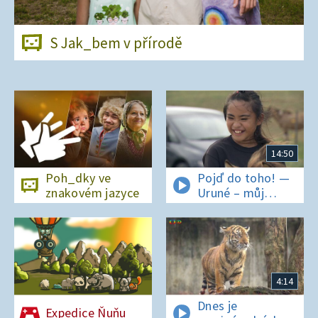
S Jak_bem v přírodě
14:50
Poh_dky ve
Pojď do toho! —
znakovém jazyce
Uruné – můj
horský koník
4:14
Dnes je
Expedice Ňuňu