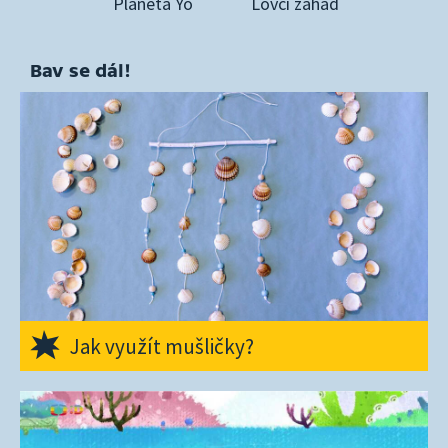
Planeta Yó
Lovci záhad
Bav se dál!
Jak využít mušličky?