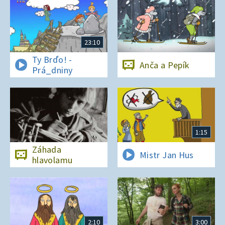
23:10
Ty Brďo! -
Anča a Pepík
Prá_dniny
1:15
Záhada
Mistr Jan Hus
hlavolamu
2:10
3:00