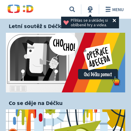
MENU
Přihlas se a ukládej si 
oblíbené hry a videa.
Letní soutěž s Déčkem
Co se děje na Déčku