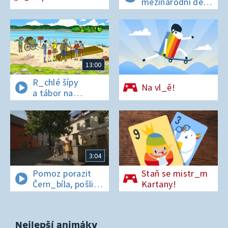
mezinárodní den
t_grů
13:00
R_chlé šípy
Na vl_ě!
a tábor na
os_rově
3:04
Pomoz porazit
Staň se mistr_m
Čern_bíla, pošli
Kartany!
pís_enko
z Pardubic
Nejlepší animáky