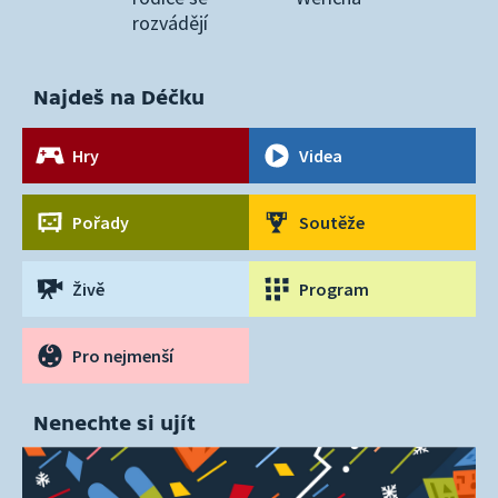
rozvádějí
Najdeš na Déčku
Hry
Videa
Pořady
Soutěže
Živě
Program
Pro nejmenší
Nenechte si ujít