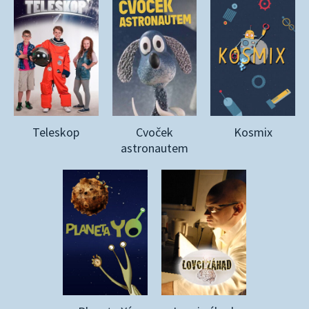
Teleskop
Cvoček
Kosmix
astronautem