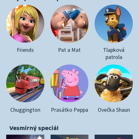
Friends
Pat a Mat
Tlapková
patrola
Chuggington
Prasátko Peppa
Ovečka Shaun
Vesmírný speciál