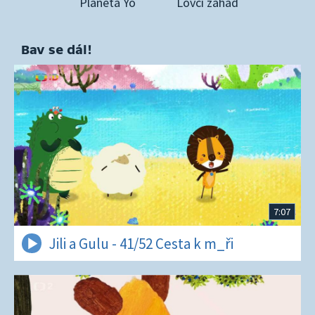
Planeta Yó
Lovci záhad
Bav se dál!
7:07
Jili a Gulu - 41/52 Cesta k m_ři