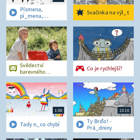
Písmena,
Svačinka na výl_t
pí_mena,
písmena
Svědectví
Co je rychlejší?
barevného
ostrova
1:00
23:10
Ty Brďo! -
Tady n_co chybí
Prá_dniny