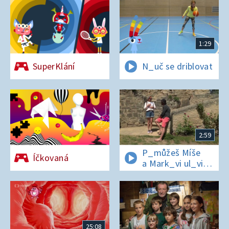
1:29
SuperKlání
N_uč se driblovat
2:59
P_můžeš Míše
Íčkovaná
a Mark_vi ul_vit
hesl_ na zámku
v Nelahezevsi?
25:08