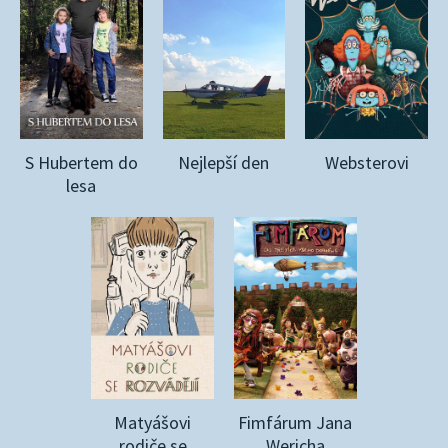
S Hubertem do
Nejlepší den
Websterovi
lesa
Matyášovi
Fimfárum Jana
rodiče se
Wericha