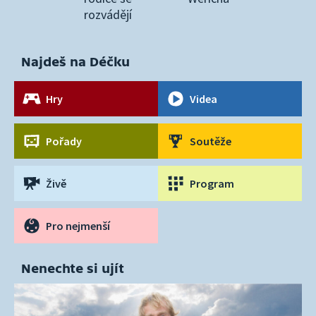
rozvádějí
Najdeš na Déčku
Hry
Videa
Pořady
Soutěže
Živě
Program
Pro nejmenší
Nenechte si ujít