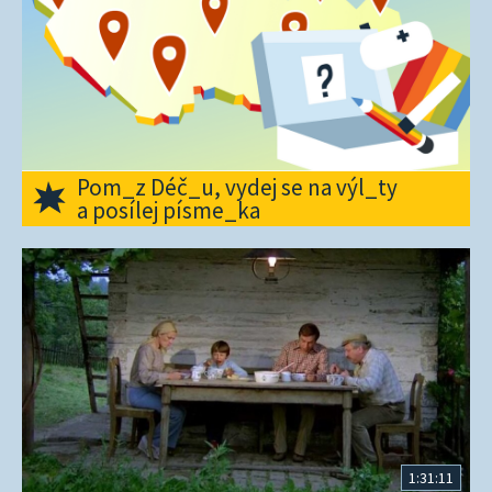
Pom_z Déč_u, vydej se na výl_ty
a posílej písme_ka
1:31:11