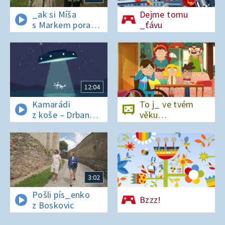
_ak si Míša
Dejme tomu
s Markem poradí
_ťávu
v lese bez
si_nálu?
12:04
Kamarádi
To j_ ve tvém
z koše – Drban
věku…
a UFO
3:02
Pošli pís_enko
Bzzz!
z Boskovic