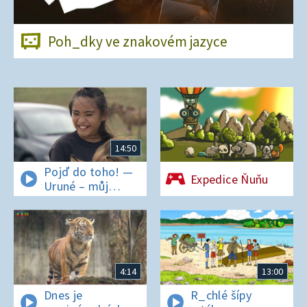
Poh_dky ve znakovém jazyce
14:50
Pojď do toho! —
Expedice Ňuňu
Uruné – můj
horský koník
4:14
13:00
Dnes je
R_chlé šípy