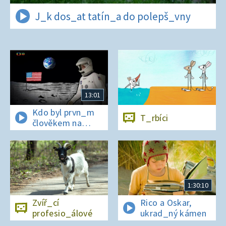
J_k dos_at tatín_a do polepš_vny
13:01
Kdo byl prvn_m
T_rbíci
člověkem na
Měs_cí?
1:30:10
Zvíř_cí
Rico a Oskar,
profesio_álové
ukrad_ný kámen