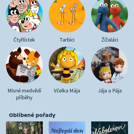
Čtyřlístek
Tarbíci
Žížaláci
Mlsné medvědí
Včelka Mája
Jája a Pája
příběhy
Oblíbené pořady