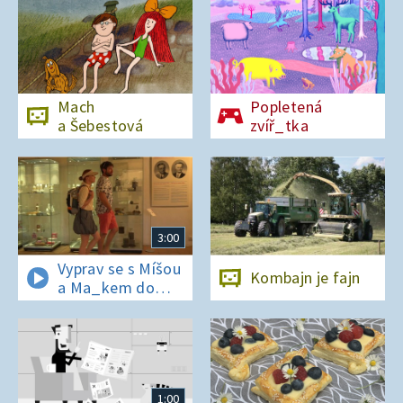
Mach
Popletená
a Šebestová
zvíř_tka
3:00
Vyprav se s Míšou
Kombajn je fajn
a Ma_kem do
Dobrovických
muzeí
1:00