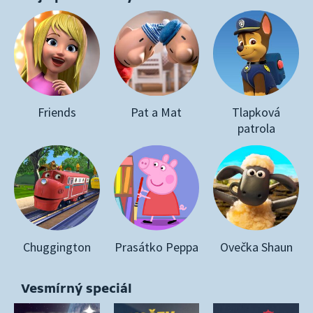
Friends
Pat a Mat
Tlapková
patrola
Chuggington
Prasátko Peppa
Ovečka Shaun
Vesmírný speciál