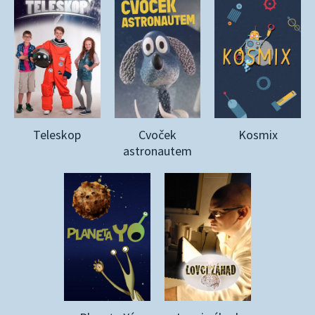
Teleskop
Cvoček
Kosmix
astronautem