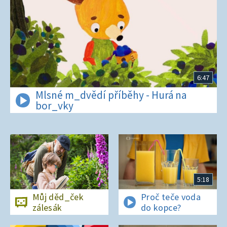
6:47
Mlsné m_dvědí příběhy - Hurá na
bor_vky
5:18
Můj děd_ček
Proč teče voda
zálesák
do kopce?