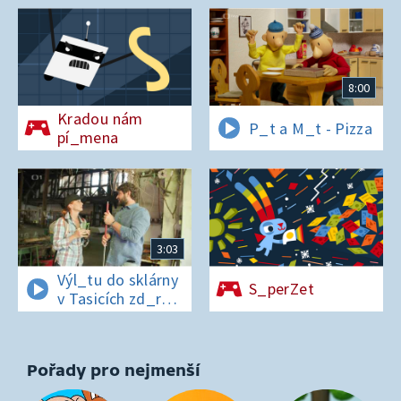
8:00
Kradou nám
P_t a M_t - Pizza
pí_mena
3:03
Výl_tu do sklárny
S_perZet
v Tasicích zd_r
a Čern_bílovi
zm_r!
Pořady pro nejmenší