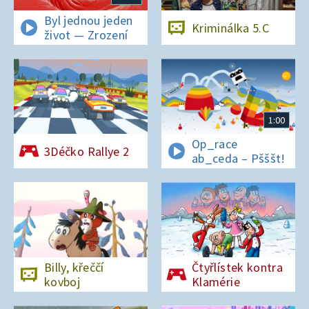
Byl jednou jeden
Kriminálka 5.C
život — Zrození
1:00
Op_race
3Déčko Rallye 2
ab_ceda – Pšššt!
Billy, křeččí
Čtyřlístek kontra
kovboj
Klamérie