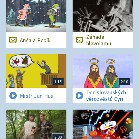
Záhada
Anča a Pepík
hlavolamu
1:15
2:10
Den slovanských
Mistr Jan Hus
věrozvěstů Cyrila
a Metoděje
3:00