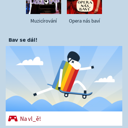
Muzicírování
Opera nás baví
Bav se dál!
Na vl_ě!