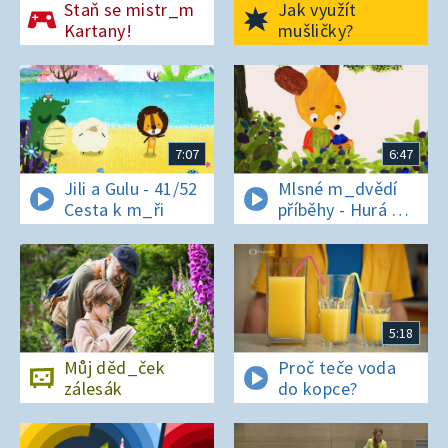
Staň se mistr_m
Jak využít
Kartany!
mušličky?
7:07
6:47
Jili a Gulu - 41/52
Mlsné m_dvědí
Cesta k m_ři
příběhy - Hurá na
bor_vky
5:18
Můj děd_ček
Proč teče voda
zálesák
do kopce?