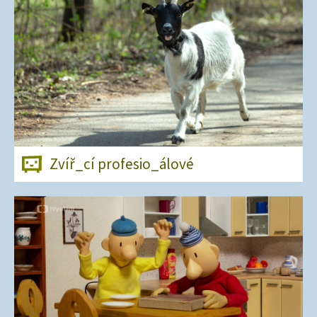
Zvíř_cí profesio_álové