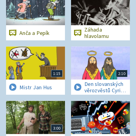
Záhada
Anča a Pepík
hlavolamu
1:15
2:10
Den slovanských
Mistr Jan Hus
věrozvěstů Cyrila
a Metoděje
3:00