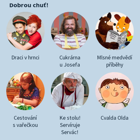
Dobrou chuť!
Draci v hrnci
Cukrárna
Mlsné medvědí
u Josefa
příběhy
Cestování
Ke stolu!
Cvalda Olda
s vařečkou
Servíruje
Servác!