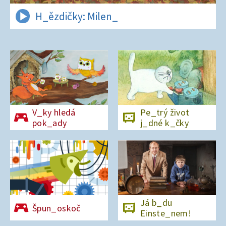
H_ězdičky: Milen_
V_ky hledá
Pe_trý život
pok_ady
j_dné k_čky
Já b_du
Špun_oskoč
Einste_nem!