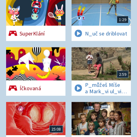
1:29
SuperKlání
N_uč se driblovat
2:59
P_můžeš Míše
Íčkovaná
a Mark_vi ul_vit
hesl_ na zámku
v Nelahezevsi?
25:08