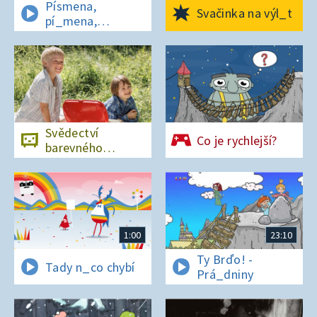
Písmena,
Svačinka na výl_t
pí_mena,
písmena
Svědectví
Co je rychlejší?
barevného
ostrova
1:00
23:10
Ty Brďo! -
Tady n_co chybí
Prá_dniny