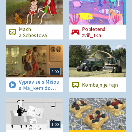
Mach
Popletená
a Šebestová
zvíř_tka
3:00
Vyprav se s Míšou
Kombajn je fajn
a Ma_kem do
Dobrovických
muzeí
1:00