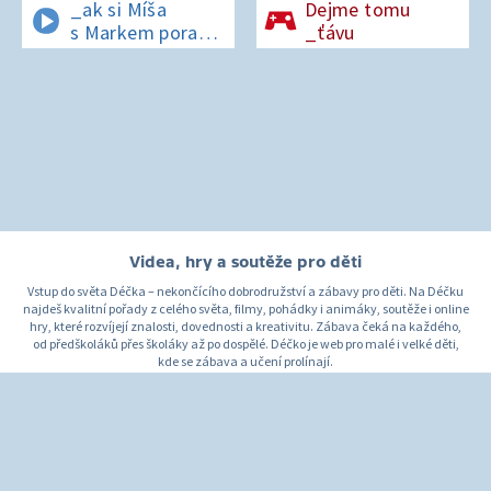
_ak si Míša
Dejme tomu
s Markem poradí
_ťávu
v lese bez
si_nálu?
Videa, hry a soutěže pro děti
Vstup do světa Déčka – nekončícího dobrodružství a zábavy pro děti. Na Déčku
najdeš kvalitní pořady z celého světa, filmy, pohádky i animáky, soutěže i online
hry, které rozvíjejí znalosti, dovednosti a kreativitu. Zábava čeká na každého,
od předškoláků přes školáky až po dospělé. Déčko je web pro malé i velké děti,
kde se zábava a učení prolínají.
O Déčku
Napište nám
Pro rodiče
© Česká televize 1996–2026
O cookies na Déčku