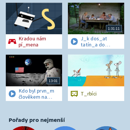
1:31:11
Kradou nám
J_k dos_at
pí_mena
tatín_a do
polepš_vny
13:01
Kdo byl prvn_m
T_rbíci
člověkem na
Měs_ci?
Pořady pro nejmenší