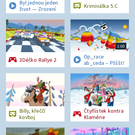
Byl jednou jeden
Kriminálka 5.C
život — Zrození
1:00
Op_race
3Déčko Rallye 2
ab_ceda – Pšššt!
Billy, křeččí
Čtyřlístek kontra
kovboj
Klamérie