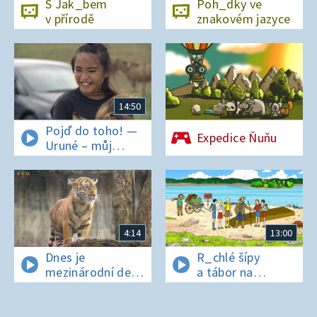
S Jak_bem
Poh_dky ve
v přírodě
znakovém jazyce
14:50
Pojď do toho! —
Expedice Ňuňu
Uruné – můj
horský koník
4:14
13:00
Dnes je
R_chlé šípy
mezinárodní den
a tábor na
t_grů
os_rově