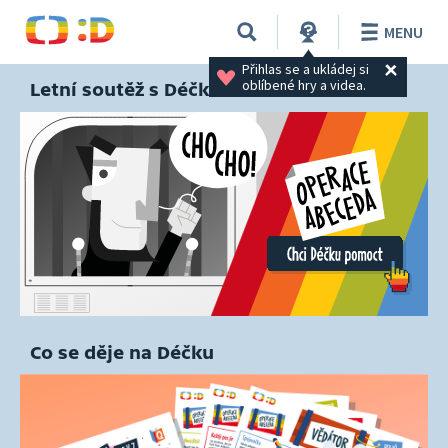
MENU
Přihlas se a ukládej si 
oblíbené hry a videa.
Letní soutěž s Déčkem
Co se děje na Déčku