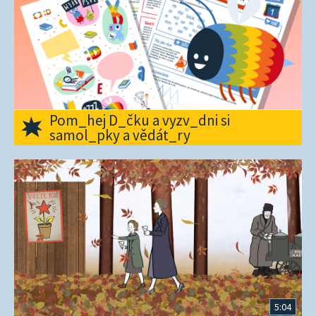
Pom_hej D_čku a vyzv_dni si
samol_pky a vědát_ry
5:04