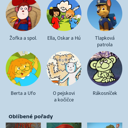
Žofka a spol.
Ella, Oskar a Hú
Tlapková
patrola
Berta a Ufo
O pejskovi
Rákosníček
a kočičce
Oblíbené pořady