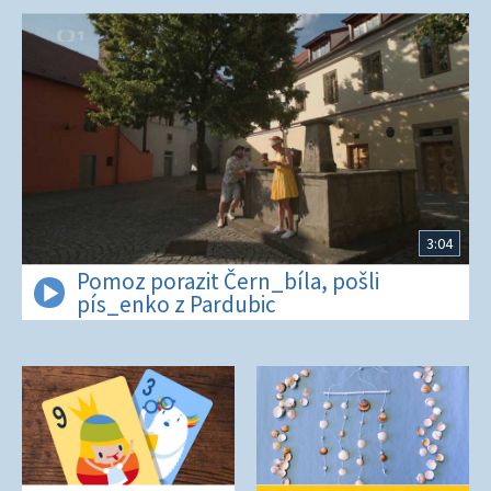
3:04
Pomoz porazit Čern_bíla, pošli
pís_enko z Pardubic