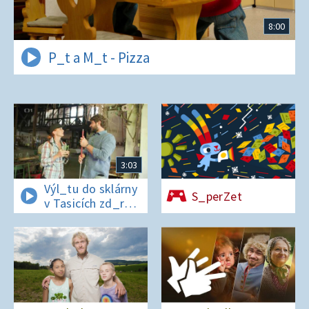
8:00
P_t a M_t - Pizza
3:03
Výl_tu do sklárny
S_perZet
v Tasicích zd_r
a Čern_bílovi
zm_r!