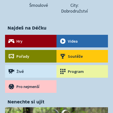
Šmoulové
City:
Dobrodružství
Najdeš na Déčku
Hry
Videa
Pořady
Soutěže
Živě
Program
Pro nejmenší
Nenechte si ujít