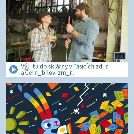
3:03
Výl_tu do sklárny v Tasicích zd_r
a Čern_bílovi zm_r!