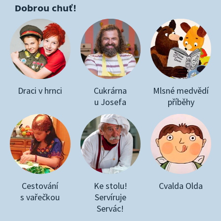
Dobrou chuť!
Draci v hrnci
Cukrárna
Mlsné medvědí
u Josefa
příběhy
Cestování
Ke stolu!
Cvalda Olda
s vařečkou
Servíruje
Servác!