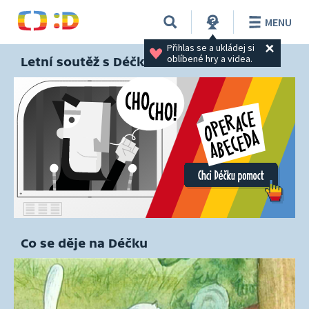
MENU
Přihlas se a ukládej si 
oblíbené hry a videa.
Letní soutěž s Déčkem
Co se děje na Déčku