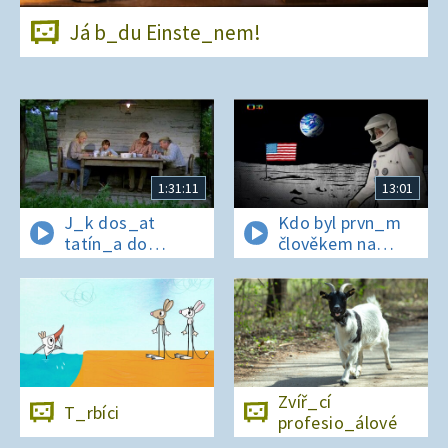
Já b_du Einste_nem!
1:31:11
13:01
J_k dos_at
Kdo byl prvn_m
tatín_a do
člověkem na
polepš_vny
Měs_ci?
Zvíř_cí
T_rbíci
profesio_álové