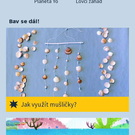
Planeta Yó
Lovci záhad
Bav se dál!
Jak využít mušličky?