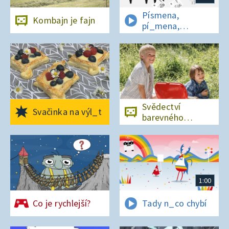
Písmena,
Kombajn je fajn
pí_mena,
písmena
Svědectví
Svačinka na výl_t
barevného
ostrova
1:00
Co je rychlejší?
Tady n_co chybí