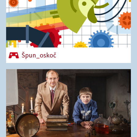
Špun_oskoč