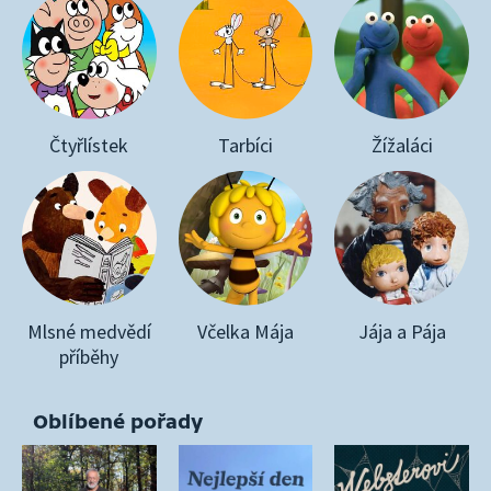
Čtyřlístek
Tarbíci
Žížaláci
Mlsné medvědí
Včelka Mája
Jája a Pája
příběhy
Oblíbené pořady