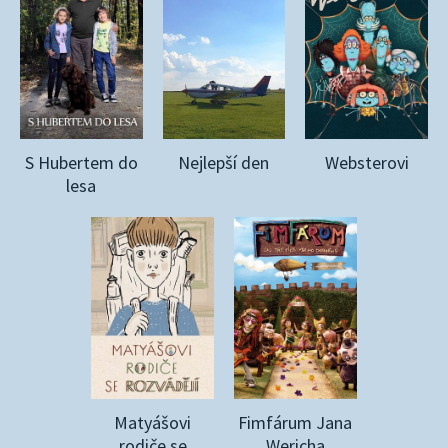
S Hubertem do
Nejlepší den
Websterovi
lesa
Matyášovi
Fimfárum Jana
rodiče se
Wericha