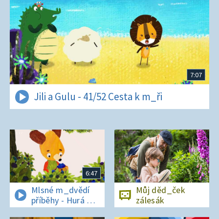
7:07
Jili a Gulu - 41/52 Cesta k m_ři
6:47
Mlsné m_dvědí
Můj děd_ček
příběhy - Hurá na
zálesák
bor_vky