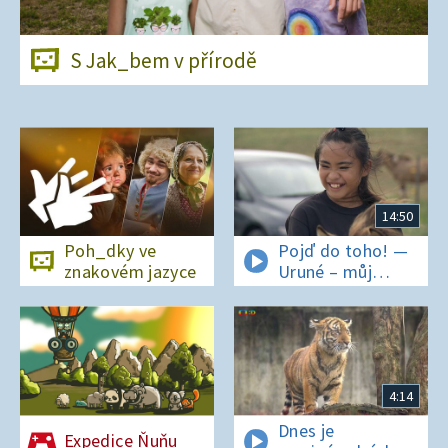
S Jak_bem v přírodě
14:50
Poh_dky ve
Pojď do toho! —
znakovém jazyce
Uruné – můj
horský koník
4:14
Dnes je
Expedice Ňuňu