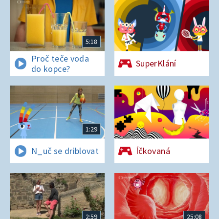
5:18
Proč teče voda
SuperKlání
do kopce?
1:29
N_uč se driblovat
Íčkovaná
2:59
25:08