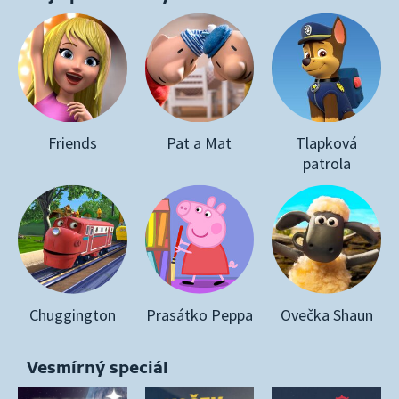
Friends
Pat a Mat
Tlapková
patrola
Chuggington
Prasátko Peppa
Ovečka Shaun
Vesmírný speciál