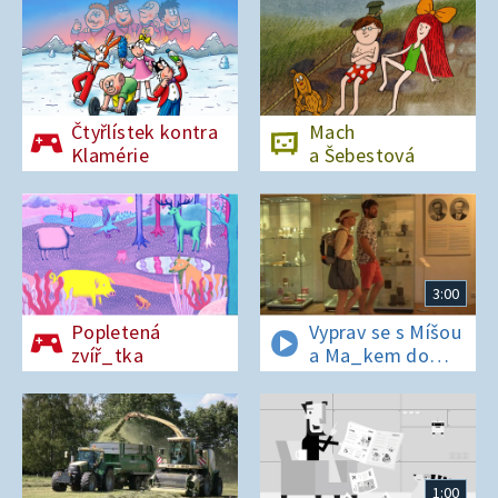
Čtyřlístek kontra
Mach
Klamérie
a Šebestová
3:00
Popletená
Vyprav se s Míšou
zvíř_tka
a Ma_kem do
Dobrovických
muzeí
1:00