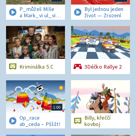
P_můžeš Míše
Byl jednou jeden
a Mark_vi ul_vit
život — Zrození
hesl_ na zámku
v Nelahezevsi?
Kriminálka 5.C
3Déčko Rallye 2
1:00
Op_race
Billy, křeččí
ab_ceda – Pšššt!
kovboj