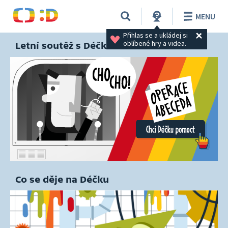
MENU
Přihlas se a ukládej si 
oblíbené hry a videa.
Letní soutěž s Déčkem
Co se děje na Déčku