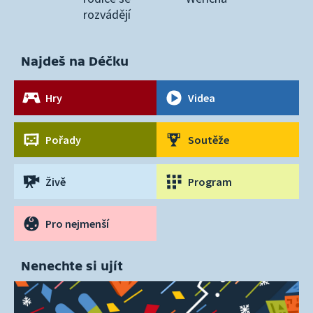
rozvádějí
Najdeš na Déčku
Hry
Videa
Pořady
Soutěže
Živě
Program
Pro nejmenší
Nenechte si ujít