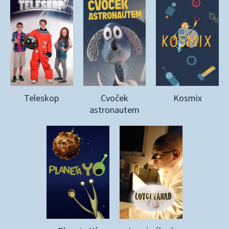
Teleskop
Cvoček
Kosmix
astronautem