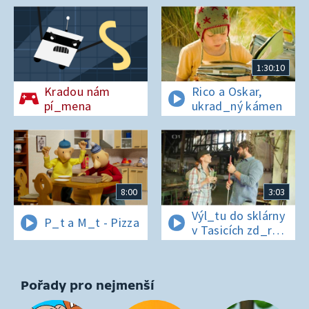
1:30:10
Kradou nám
Rico a Oskar,
pí_mena
ukrad_ný kámen
8:00
3:03
Výl_tu do sklárny
P_t a M_t - Pizza
v Tasicích zd_r
a Čern_bílovi
zm_r!
Pořady pro nejmenší