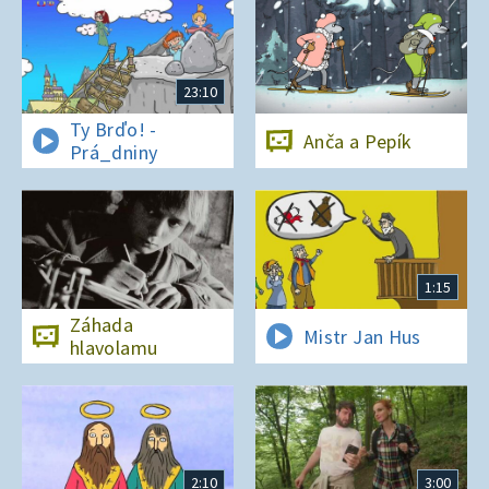
23:10
Ty Brďo! -
Anča a Pepík
Prá_dniny
1:15
Záhada
Mistr Jan Hus
hlavolamu
2:10
3:00