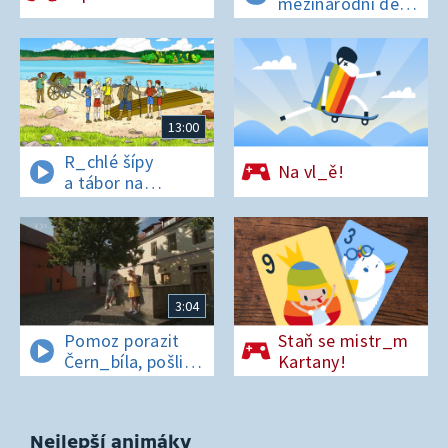
mezinárodní den
t_grů
13:00
R_chlé šípy
Na vl_ě!
a tábor na
os_rově
3:04
Pomoz porazit
Staň se mistr_m
Čern_bíla, pošli
Kartany!
pís_enko
z Pardubic
Nejlepší animáky