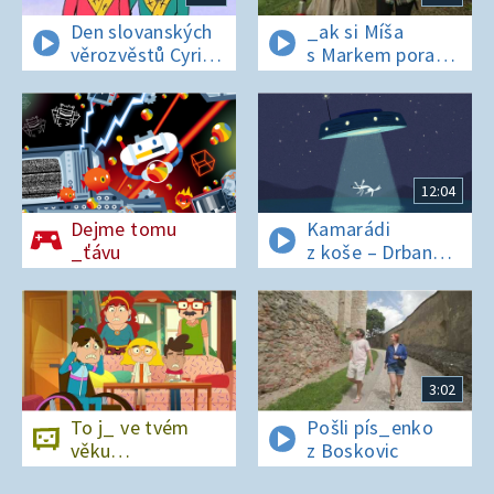
Den slovanských
_ak si Míša
věrozvěstů Cyrila
s Markem poradí
a Metoděje
v lese bez
si_nálu?
12:04
Dejme tomu
Kamarádi
_ťávu
z koše – Drban
a UFO
3:02
To j_ ve tvém
Pošli pís_enko
věku…
z Boskovic