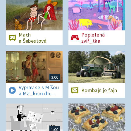
Mach
Popletená
a Šebestová
zvíř_tka
3:00
Vyprav se s Míšou
Kombajn je fajn
a Ma_kem do
Dobrovických
muzeí
1:00