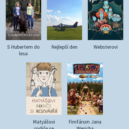
S Hubertem do
Nejlepší den
Websterovi
lesa
Matyášovi
Fimfárum Jana
rodiče se
Wericha