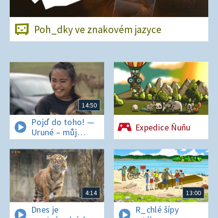
Poh_dky ve znakovém jazyce
14:50
Pojď do toho! —
Expedice Ňuňu
Uruné – můj
horský koník
4:14
13:00
Dnes je
R_chlé šípy