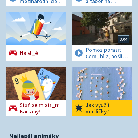
mezinárodní den
a tábor na
t_grů
os_rově
3:04
Pomoz porazit
Na vl_ě!
Čern_bíla, pošli
pís_enko
z Pardubic
Staň se mistr_m
Jak využít
Kartany!
mušličky?
Nejlepší animáky