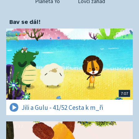
Planeta Yó
Lovci záhad
Bav se dál!
7:07
Jili a Gulu - 41/52 Cesta k m_ři