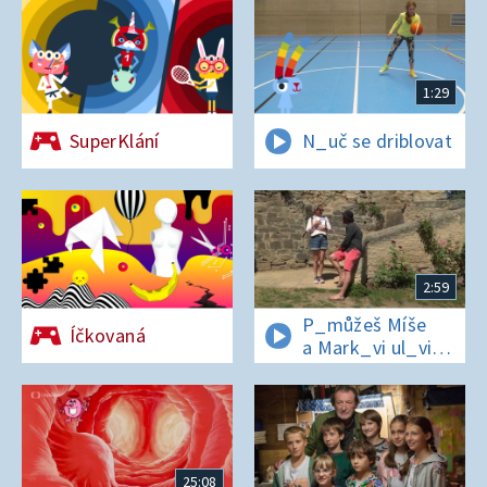
1:29
SuperKlání
N_uč se driblovat
2:59
P_můžeš Míše
Íčkovaná
a Mark_vi ul_vit
hesl_ na zámku
v Nelahezevsi?
25:08