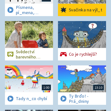
Písmena,
Svačinka na výl_t
pí_mena,
písmena
Svědectví
Co je rychlejší?
barevného
ostrova
1:00
23:10
Ty Brďo! -
Tady n_co chybí
Prá_dniny