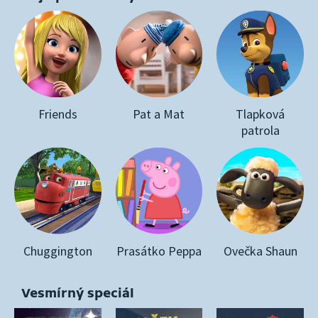
Friends
Pat a Mat
Tlapková
patrola
Chuggington
Prasátko Peppa
Ovečka Shaun
Vesmírný speciál