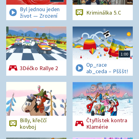
Byl jednou jeden
Kriminálka 5.C
život — Zrození
1:00
Op_race
3Déčko Rallye 2
ab_ceda – Pšššt!
Billy, křeččí
Čtyřlístek kontra
kovboj
Klamérie