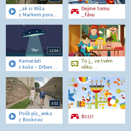
_ak si Míša
Dejme tomu
s Markem poradí
_ťávu
v lese bez
si_nálu?
12:04
Kamarádi
To j_ ve tvém
z koše – Drban
věku…
a UFO
3:02
Pošli pís_enko
Bzzz!
z Boskovic