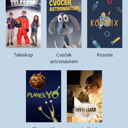
Teleskop
Cvoček
Kosmix
astronautem