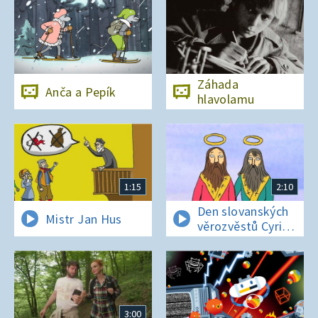
Záhada
Anča a Pepík
hlavolamu
1:15
2:10
Den slovanských
Mistr Jan Hus
věrozvěstů Cyrila
a Metoděje
3:00