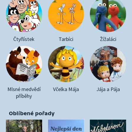
Čtyřlístek
Tarbíci
Žížaláci
Mlsné medvědí
Včelka Mája
Jája a Pája
příběhy
Oblíbené pořady