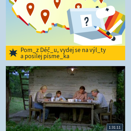
Pom_z Déč_u, vydej se na výl_ty
a posílej písme_ka
1:31:11