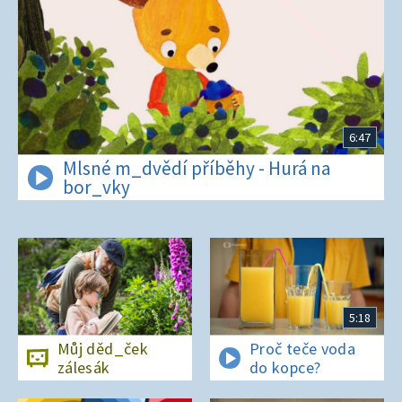
6:47
Mlsné m_dvědí příběhy - Hurá na
bor_vky
5:18
Můj děd_ček
Proč teče voda
zálesák
do kopce?