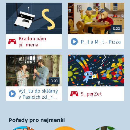
8:00
Kradou nám
P_t a M_t - Pizza
pí_mena
3:03
Výl_tu do sklárny
S_perZet
v Tasicích zd_r
a Čern_bílovi
zm_r!
Pořady pro nejmenší