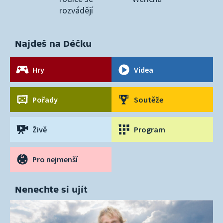
rozvádějí
Najdeš na Déčku
Hry
Videa
Pořady
Soutěže
Živě
Program
Pro nejmenší
Nenechte si ujít