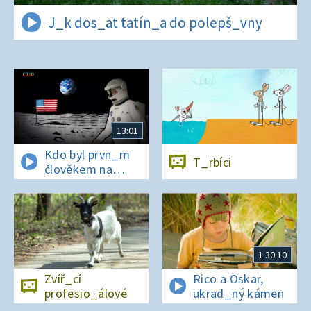
J_k dos_at tatín_a do polepš_vny
13:01
Kdo byl prvn_m
T_rbíci
člověkem na
Měs_ci?
1:30:10
Zvíř_cí
Rico a Oskar,
profesio_álové
ukrad_ný kámen