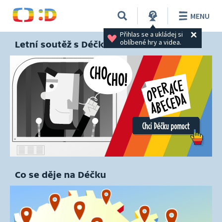
MENU
Přihlas se a ukládej si 
oblíbené hry a videa.
Letní soutěž s Déčkem
Co se děje na Déčku