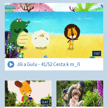
7:07
Jili a Gulu - 41/52 Cesta k m_ři
6:47