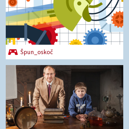
Špun_oskoč