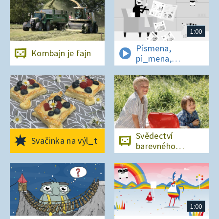
1:00
Písmena,
Kombajn je fajn
pí_mena,
písmena
Svědectví
Svačinka na výl_t
barevného
ostrova
1:00