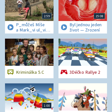
2:59
25:08
P_můžeš Míše
Byl jednou jeden
a Mark_vi ul_vit
život — Zrození
hesl_ na zámku
v Nelahezevsi?
Kriminálka 5.C
3Déčko Rallye 2
1:00