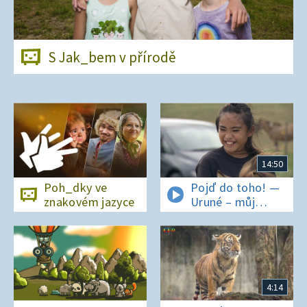
S Jak_bem v přírodě
14:50
Poh_dky ve
Pojď do toho! —
znakovém jazyce
Uruné – můj
horský koník
4:14