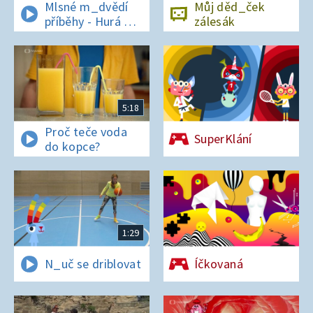
Mlsné m_dvědí
Můj děd_ček
příběhy - Hurá na
zálesák
bor_vky
5:18
Proč teče voda
SuperKlání
do kopce?
1:29
N_uč se driblovat
Íčkovaná