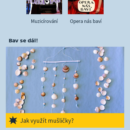
Muzicírování
Opera nás baví
Bav se dál!
Jak využít mušličky?