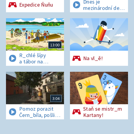
Dnes je
Expedice Ňuňu
mezinárodní den
t_grů
13:00
R_chlé šípy
Na vl_ě!
a tábor na
os_rově
3:04
Pomoz porazit
Staň se mistr_m
Čern_bíla, pošli
Kartany!
pís_enko
z Pardubic