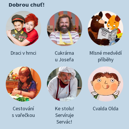
Dobrou chuť!
Draci v hrnci
Cukrárna
Mlsné medvědí
u Josefa
příběhy
Cestování
Ke stolu!
Cvalda Olda
s vařečkou
Servíruje
Servác!