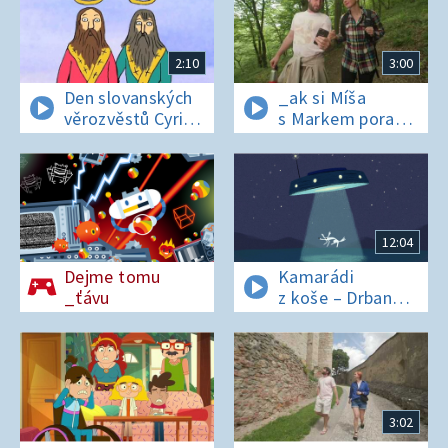
2:10
3:00
Den slovanských
_ak si Míša
věrozvěstů Cyrila
s Markem poradí
a Metoděje
v lese bez
si_nálu?
12:04
Dejme tomu
Kamarádi
_ťávu
z koše – Drban
a UFO
3:02