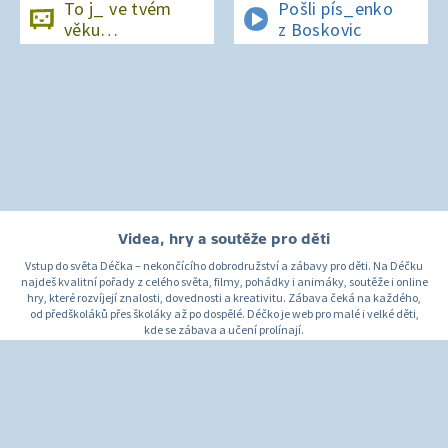
To j_ ve tvém
Pošli pís_enko
věku…
z Boskovic
Videa, hry a soutěže pro děti
Vstup do světa Déčka – nekončícího dobrodružství a zábavy pro děti. Na Déčku
najdeš kvalitní pořady z celého světa, filmy, pohádky i animáky, soutěže i online
hry, které rozvíjejí znalosti, dovednosti a kreativitu. Zábava čeká na každého,
od předškoláků přes školáky až po dospělé. Déčko je web pro malé i velké děti,
kde se zábava a učení prolínají.
O Déčku
Napište nám
Pro rodiče
© Česká televize 1996–2026
O cookies na Déčku