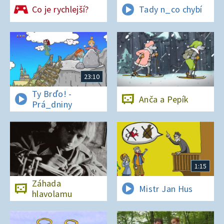
Co je rychlejší?
Tady n_co chybí
23:10
Ty Brďo! -
Anča a Pepík
Prá_dniny
1:15
Záhada
Mistr Jan Hus
hlavolamu