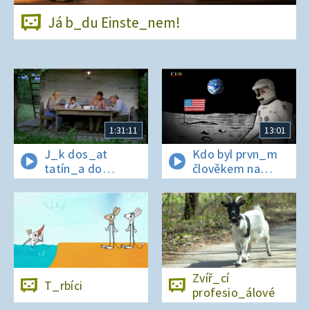
Já b_du Einste_nem!
1:31:11
13:01
J_k dos_at
Kdo byl prvn_m
tatín_a do
člověkem na
polepš_vny
Měs_ci?
Zvíř_cí
T_rbíci
profesio_álové