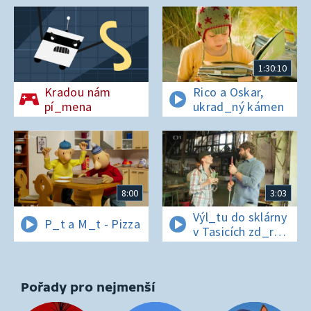
1:30:10
Kradou nám
Rico a Oskar,
pí_mena
ukrad_ný kámen
8:00
3:03
Výl_tu do sklárny
P_t a M_t - Pizza
v Tasicích zd_r
a Čern_bílovi
zm_r!
Pořady pro nejmenší