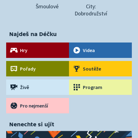
Šmoulové
City:
Dobrodružství
Najdeš na Déčku
Hry
Videa
Pořady
Soutěže
Živě
Program
Pro nejmenší
Nenechte si ujít