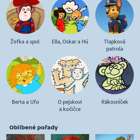
Žofka a spol.
Ella, Oskar a Hú
Tlapková
patrola
Berta a Ufo
O pejskovi
Rákosníček
a kočičce
Oblíbené pořady