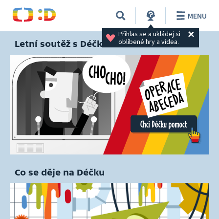
MENU
Přihlas se a ukládej si 
oblíbené hry a videa.
Letní soutěž s Déčkem
Co se děje na Déčku