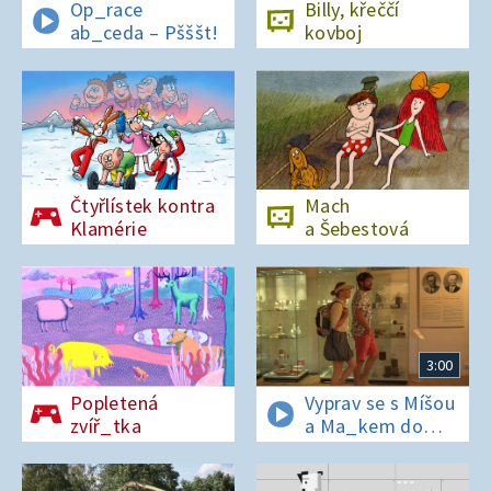
Op_race
Billy, křeččí
ab_ceda – Pšššt!
kovboj
Čtyřlístek kontra
Mach
Klamérie
a Šebestová
3:00
Popletená
Vyprav se s Míšou
zvíř_tka
a Ma_kem do
Dobrovických
muzeí