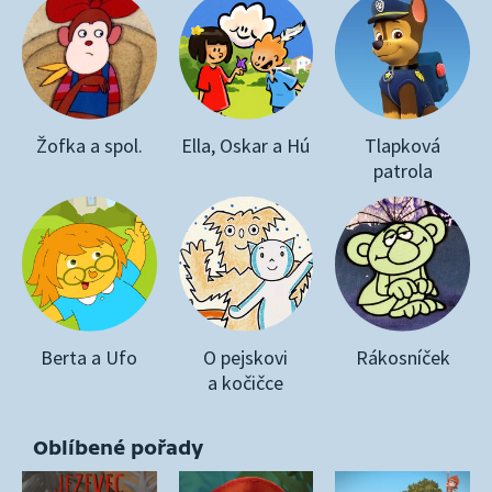
Žofka a spol.
Ella, Oskar a Hú
Tlapková
patrola
Berta a Ufo
O pejskovi
Rákosníček
a kočičce
Oblíbené pořady