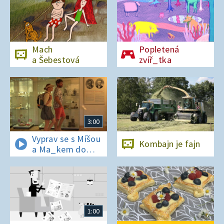
Mach
Popletená
a Šebestová
zvíř_tka
3:00
Vyprav se s Míšou
Kombajn je fajn
a Ma_kem do
Dobrovických
muzeí
1:00