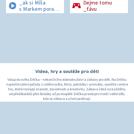
_ak si Míša
Dejme tomu
s Markem poradí
_ťávu
v lese bez
si_nálu?
Videa, hry a soutěže pro děti
Vstup do světa Déčka – nekončícího dobrodružství a zábavy pro děti. Na Déčku
najdeš kvalitní pořady z celého světa, filmy, pohádky i animáky, soutěže i online
hry, které rozvíjejí znalosti, dovednosti a kreativitu. Zábava čeká na každého,
od předškoláků přes školáky až po dospělé. Déčko je web pro malé i velké děti,
kde se zábava a učení prolínají.
O Déčku
Napište nám
Pro rodiče
© Česká televize 1996–2026
O cookies na Déčku