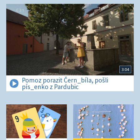
3:04
Pomoz porazit Čern_bíla, pošli
pís_enko z Pardubic