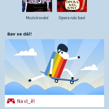
Muzicírování
Opera nás baví
Bav se dál!
Na vl_ě!