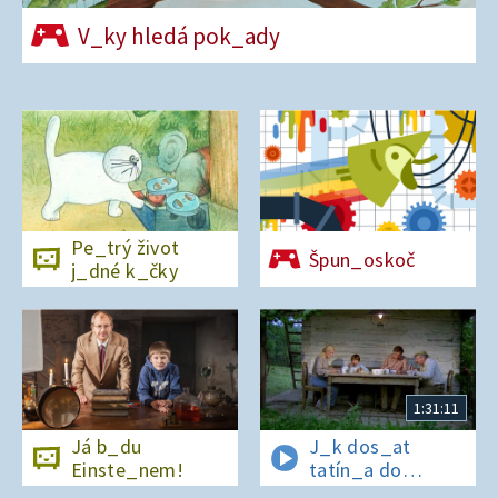
V_ky hledá pok_ady
Pe_trý život
Špun_oskoč
j_dné k_čky
1:31:11
Já b_du
J_k dos_at
Einste_nem!
tatín_a do
polepš_vny