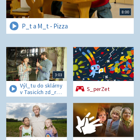
8:00
P_t a M_t - Pizza
3:03
Výl_tu do sklárny
S_perZet
v Tasicích zd_r
a Čern_bílovi
zm_r!