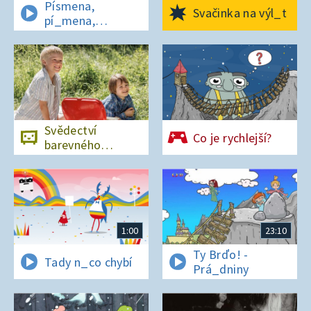
Písmena,
Svačinka na výl_t
pí_mena,
písmena
Svědectví
Co je rychlejší?
barevného
ostrova
1:00
23:10
Ty Brďo! -
Tady n_co chybí
Prá_dniny