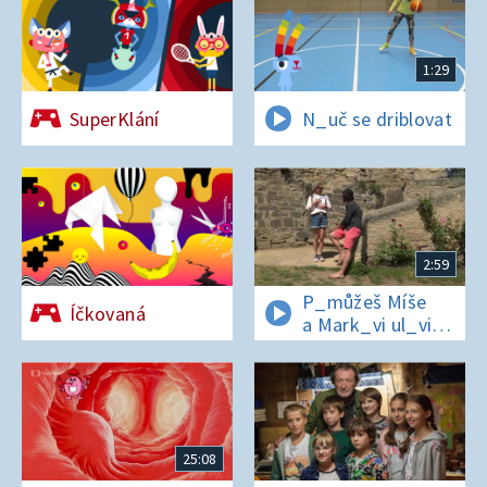
1:29
SuperKlání
N_uč se driblovat
2:59
P_můžeš Míše
Íčkovaná
a Mark_vi ul_vit
hesl_ na zámku
v Nelahezevsi?
25:08