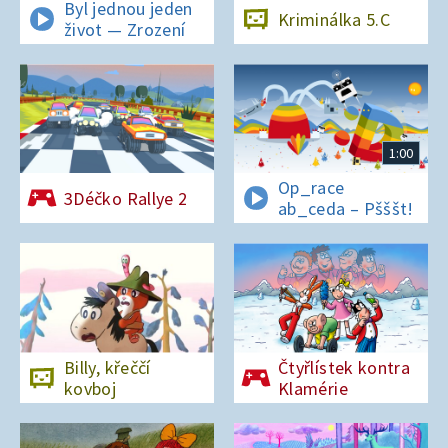
Byl jednou jeden
Kriminálka 5.C
život — Zrození
1:00
Op_race
3Déčko Rallye 2
ab_ceda – Pšššt!
Billy, křeččí
Čtyřlístek kontra
kovboj
Klamérie