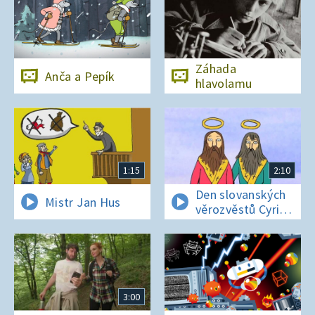
Záhada
Anča a Pepík
hlavolamu
1:15
2:10
Den slovanských
Mistr Jan Hus
věrozvěstů Cyrila
a Metoděje
3:00