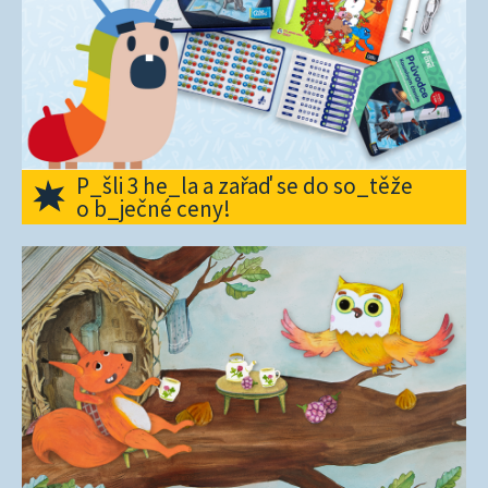
P_šli 3 he_la a zařaď se do so_těže
o b_ječné ceny!