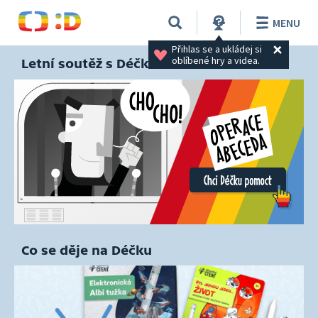
MENU
Přihlas se a ukládej si 
oblíbené hry a videa.
Letní soutěž s Déčkem
Co se děje na Déčku