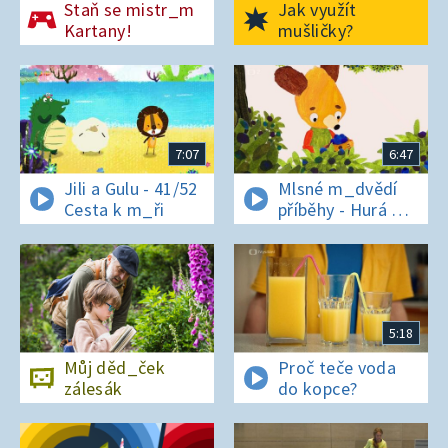
Staň se mistr_m
Jak využít
Kartany!
mušličky?
7:07
6:47
Jili a Gulu - 41/52
Mlsné m_dvědí
Cesta k m_ři
příběhy - Hurá na
bor_vky
5:18
Můj děd_ček
Proč teče voda
zálesák
do kopce?