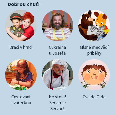
Dobrou chuť!
Draci v hrnci
Cukrárna
Mlsné medvědí
u Josefa
příběhy
Cestování
Ke stolu!
Cvalda Olda
s vařečkou
Servíruje
Servác!