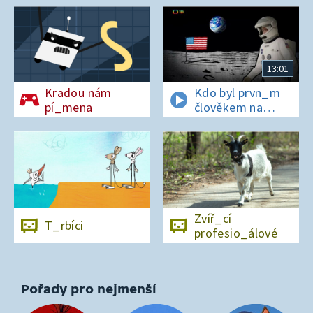
13:01
Kradou nám
Kdo byl prvn_m
pí_mena
člověkem na
Měs_ci?
Zvíř_cí
T_rbíci
profesio_álové
Pořady pro nejmenší