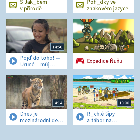
S Jak_bem
Poh_dky ve
v přírodě
znakovém jazyce
14:50
Pojď do toho! —
Expedice Ňuňu
Uruné – můj
horský koník
4:14
13:00
Dnes je
R_chlé šípy
mezinárodní den
a tábor na
t_grů
os_rově