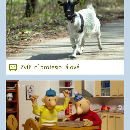
Zvíř_cí profesio_álové