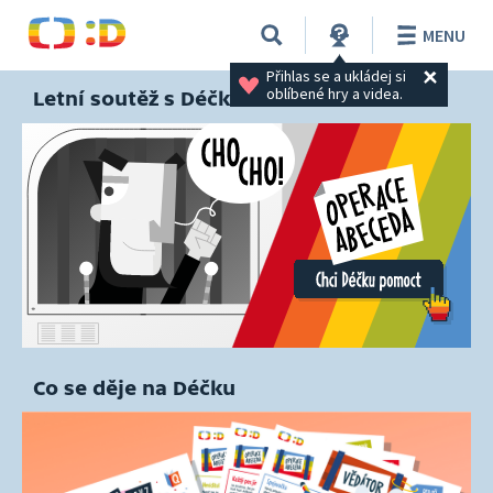
MENU
Přihlas se a ukládej si 
oblíbené hry a videa.
Letní soutěž s Déčkem
Co se děje na Déčku