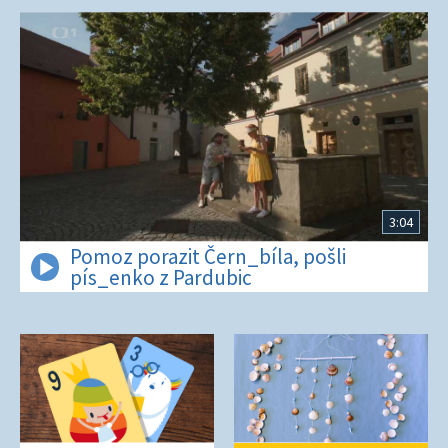
3:04
Pomoz porazit Čern_bíla, pošli
pís_enko z Pardubic