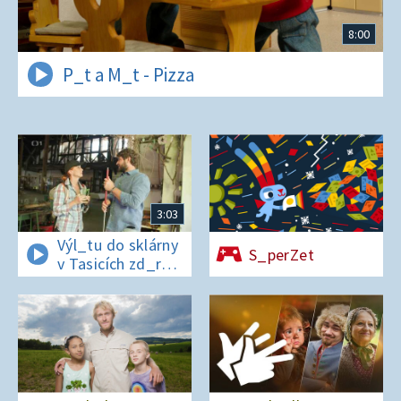
8:00
P_t a M_t - Pizza
3:03
Výl_tu do sklárny
S_perZet
v Tasicích zd_r
a Čern_bílovi
zm_r!