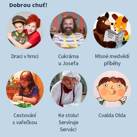
Dobrou chuť!
Draci v hrnci
Cukrárna
Mlsné medvědí
u Josefa
příběhy
Cestování
Ke stolu!
Cvalda Olda
s vařečkou
Servíruje
Servác!