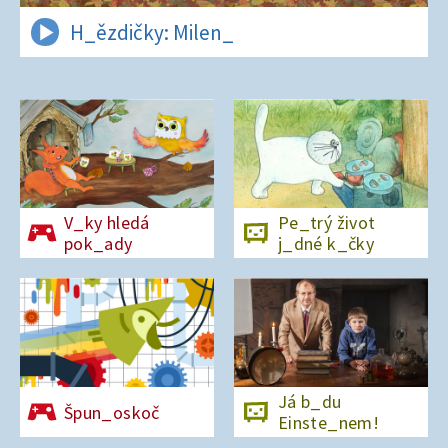
H_ězdičky: Milen_
V_ky hledá
Pe_trý život
pok_ady
j_dné k_čky
Já b_du
Špun_oskoč
Einste_nem!