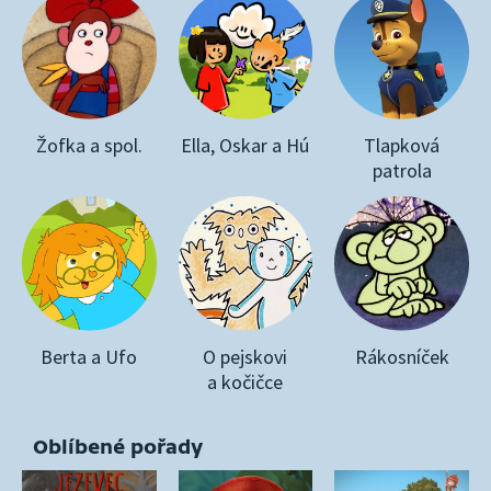
Žofka a spol.
Ella, Oskar a Hú
Tlapková
patrola
Berta a Ufo
O pejskovi
Rákosníček
a kočičce
Oblíbené pořady