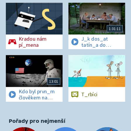
1:31:11
Kradou nám
J_k dos_at
pí_mena
tatín_a do
polepš_vny
13:01
Kdo byl prvn_m
T_rbíci
člověkem na
Měs_ci?
Pořady pro nejmenší