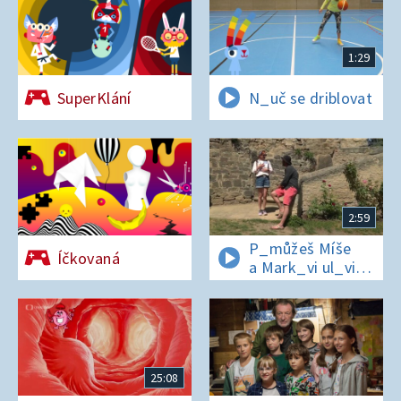
1:29
SuperKlání
N_uč se driblovat
2:59
P_můžeš Míše
Íčkovaná
a Mark_vi ul_vit
hesl_ na zámku
v Nelahezevsi?
25:08