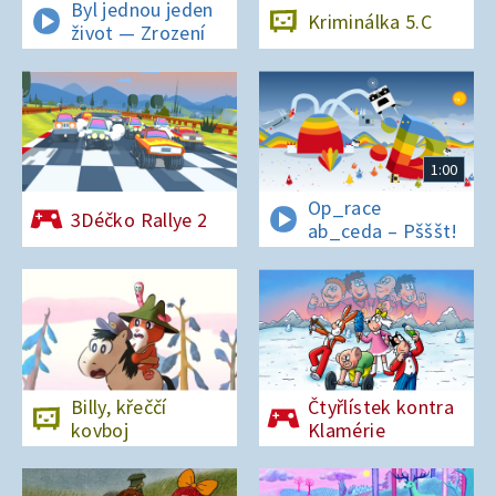
Byl jednou jeden
Kriminálka 5.C
život — Zrození
1:00
Op_race
3Déčko Rallye 2
ab_ceda – Pšššt!
Billy, křeččí
Čtyřlístek kontra
kovboj
Klamérie