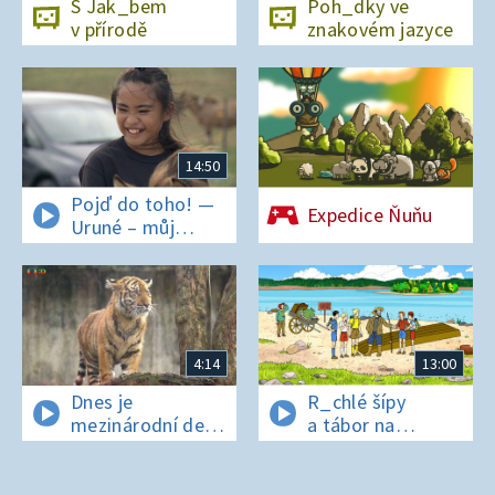
S Jak_bem
Poh_dky ve
v přírodě
znakovém jazyce
14:50
Pojď do toho! —
Expedice Ňuňu
Uruné – můj
horský koník
4:14
13:00
Dnes je
R_chlé šípy
mezinárodní den
a tábor na
t_grů
os_rově