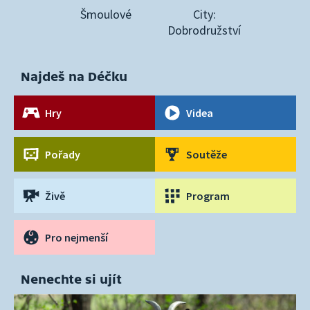
Šmoulové
City:
Dobrodružství
Najdeš na Déčku
Hry
Videa
Pořady
Soutěže
Živě
Program
Pro nejmenší
Nenechte si ujít