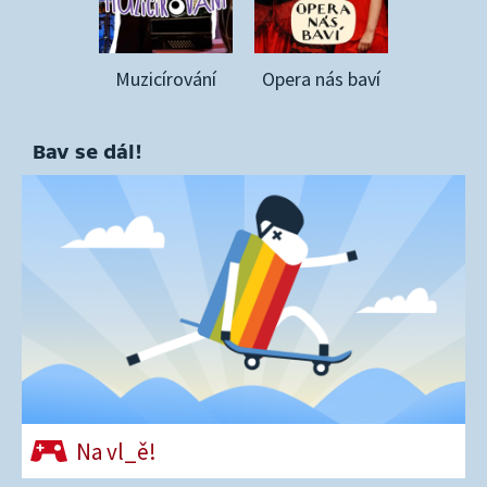
Muzicírování
Opera nás baví
Bav se dál!
Na vl_ě!