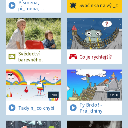
Písmena,
Svačinka na výl_t
pí_mena,
písmena
Svědectví
Co je rychlejší?
barevného
ostrova
1:00
23:10
Ty Brďo! -
Tady n_co chybí
Prá_dniny