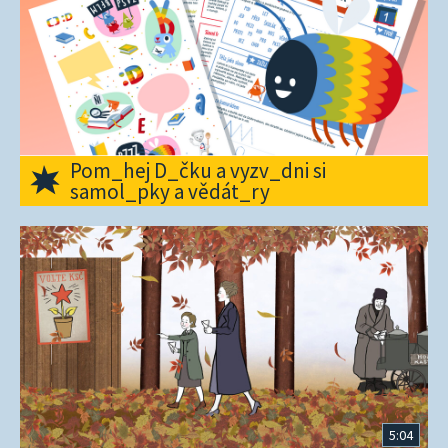
Pom_hej D_čku a vyzv_dni si
samol_pky a vědát_ry
5:04