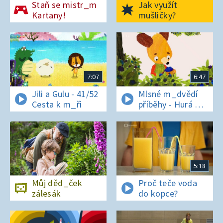
Staň se mistr_m
Jak využít
Kartany!
mušličky?
7:07
6:47
Jili a Gulu - 41/52
Mlsné m_dvědí
Cesta k m_ři
příběhy - Hurá na
bor_vky
5:18
Můj děd_ček
Proč teče voda
zálesák
do kopce?