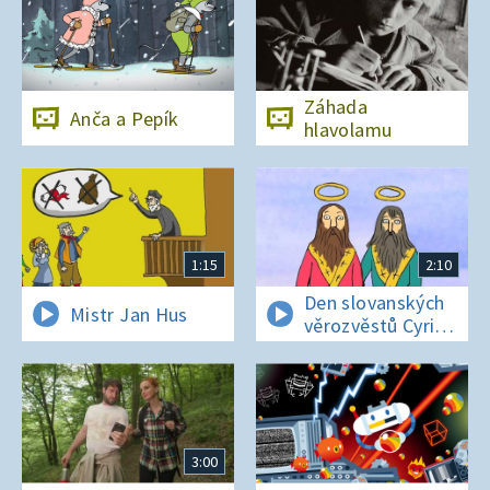
Záhada
Anča a Pepík
hlavolamu
1:15
2:10
Den slovanských
Mistr Jan Hus
věrozvěstů Cyrila
a Metoděje
3:00