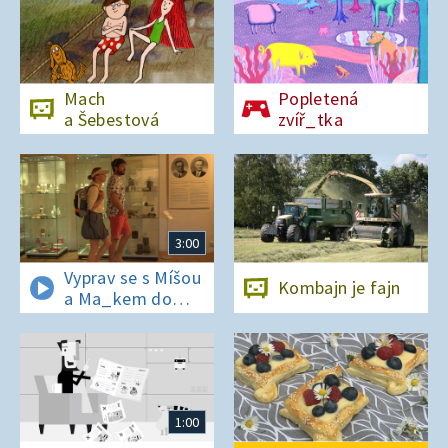
Mach
Popletená
a Šebestová
zvíř_tka
3:00
Vyprav se s Míšou
Kombajn je fajn
a Ma_kem do
Dobrovických
muzeí
1:00