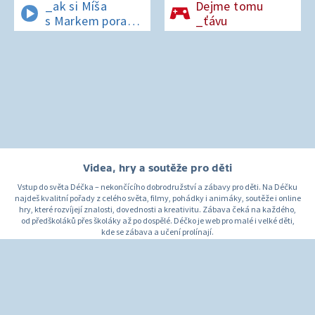
_ak si Míša
Dejme tomu
s Markem poradí
_ťávu
v lese bez
si_nálu?
Videa, hry a soutěže pro děti
Vstup do světa Déčka – nekončícího dobrodružství a zábavy pro děti. Na Déčku
najdeš kvalitní pořady z celého světa, filmy, pohádky i animáky, soutěže i online
hry, které rozvíjejí znalosti, dovednosti a kreativitu. Zábava čeká na každého,
od předškoláků přes školáky až po dospělé. Déčko je web pro malé i velké děti,
kde se zábava a učení prolínají.
O Déčku
Napište nám
Pro rodiče
© Česká televize 1996–2026
O cookies na Déčku