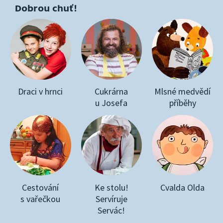
Dobrou chuť!
Draci v hrnci
Cukrárna
Mlsné medvědí
u Josefa
příběhy
Cestování
Ke stolu!
Cvalda Olda
s vařečkou
Servíruje
Servác!