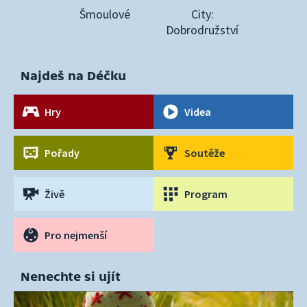
Šmoulové
City:
Dobrodružství
Najdeš na Déčku
Hry
Videa
Pořady
Soutěže
Živě
Program
Pro nejmenší
Nenechte si ujít