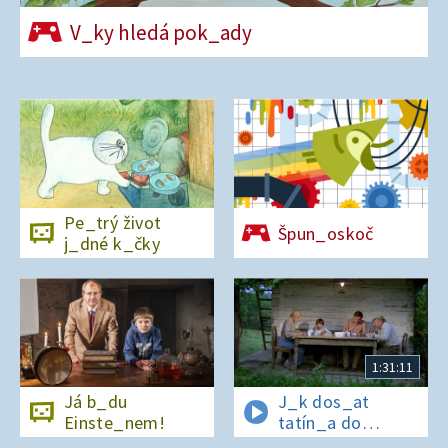
V_ky hledá pok_ady
Pe_trý život
Špun_oskoč
j_dné k_čky
1:31:11
Já b_du
J_k dos_at
Einste_nem!
tatín_a do
polepš_vny