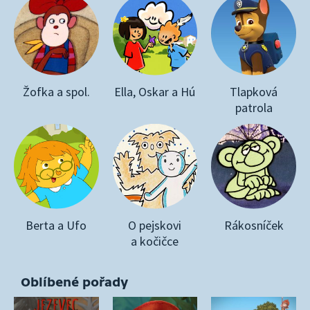
Žofka a spol.
Ella, Oskar a Hú
Tlapková
patrola
Berta a Ufo
O pejskovi
Rákosníček
a kočičce
Oblíbené pořady