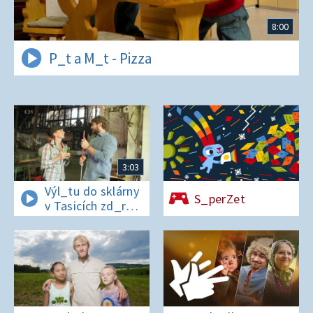
8:00
P_t a M_t - Pizza
3:03
Výl_tu do sklárny
S_perZet
v Tasicích zd_r
a Čern_bílovi
zm_r!