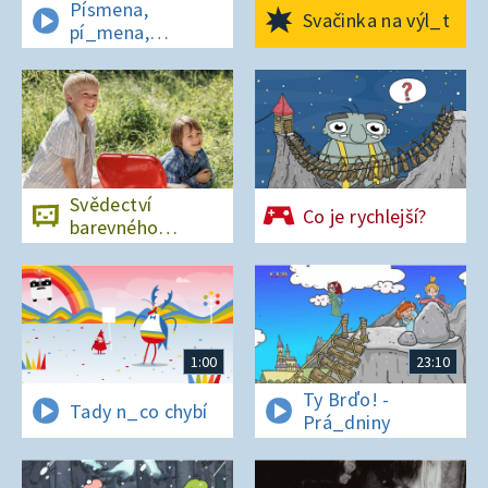
Písmena,
Svačinka na výl_t
pí_mena,
písmena
Svědectví
Co je rychlejší?
barevného
ostrova
1:00
23:10
Ty Brďo! -
Tady n_co chybí
Prá_dniny