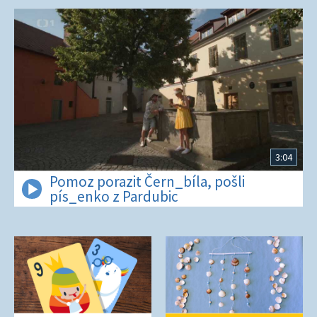
3:04
Pomoz porazit Čern_bíla, pošli
pís_enko z Pardubic