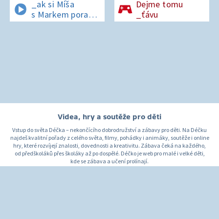
_ak si Míša
Dejme tomu
s Markem poradí
_ťávu
v lese bez
si_nálu?
Videa, hry a soutěže pro děti
Vstup do světa Déčka – nekončícího dobrodružství a zábavy pro děti. Na Déčku
najdeš kvalitní pořady z celého světa, filmy, pohádky i animáky, soutěže i online
hry, které rozvíjejí znalosti, dovednosti a kreativitu. Zábava čeká na každého,
od předškoláků přes školáky až po dospělé. Déčko je web pro malé i velké děti,
kde se zábava a učení prolínají.
O Déčku
Napište nám
Pro rodiče
© Česká televize 1996–2026
O cookies na Déčku