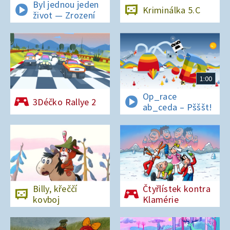
Byl jednou jeden
Kriminálka 5.C
život — Zrození
1:00
Op_race
3Déčko Rallye 2
ab_ceda – Pšššt!
Billy, křeččí
Čtyřlístek kontra
kovboj
Klamérie