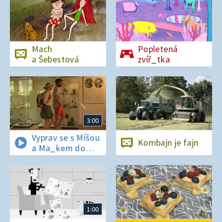
Mach
Popletená
a Šebestová
zvíř_tka
3:00
Vyprav se s Míšou
Kombajn je fajn
a Ma_kem do
Dobrovických
muzeí
1:00