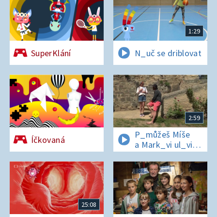
1:29
SuperKlání
N_uč se driblovat
2:59
P_můžeš Míše
Íčkovaná
a Mark_vi ul_vit
hesl_ na zámku
v Nelahezevsi?
25:08