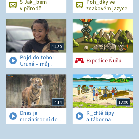
S Jak_bem
Poh_dky ve
v přírodě
znakovém jazyce
14:50
Pojď do toho! —
Expedice Ňuňu
Uruné – můj
horský koník
4:14
13:00
Dnes je
R_chlé šípy
mezinárodní den
a tábor na
t_grů
os_rově