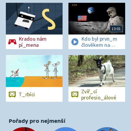
13:01
Kradou nám
Kdo byl prvn_m
pí_mena
člověkem na
Měs_ci?
Zvíř_cí
T_rbíci
profesio_álové
Pořady pro nejmenší