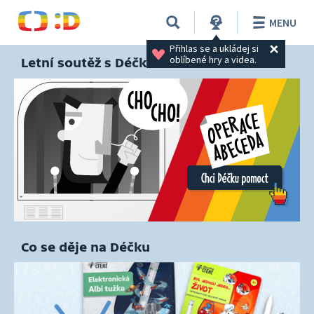
MENU
Přihlas se a ukládej si 
oblíbené hry a videa.
Letní soutěž s Déčkem
Co se děje na Déčku