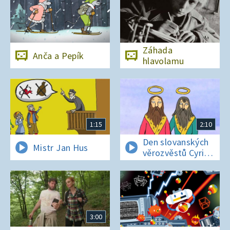
Záhada
Anča a Pepík
hlavolamu
1:15
2:10
Den slovanských
Mistr Jan Hus
věrozvěstů Cyrila
a Metoděje
3:00