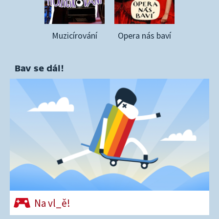
Muzicírování
Opera nás baví
Bav se dál!
Na vl_ě!