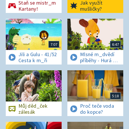
Staň se mistr_m
Jak využít
Kartany!
mušličky?
7:07
6:47
Jili a Gulu - 41/52
Mlsné m_dvědí
Cesta k m_ři
příběhy - Hurá na
bor_vky
5:18
Můj děd_ček
Proč teče voda
zálesák
do kopce?