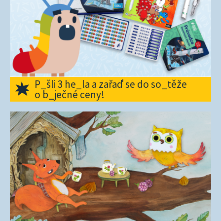
P_šli 3 he_la a zařaď se do so_těže
o b_ječné ceny!