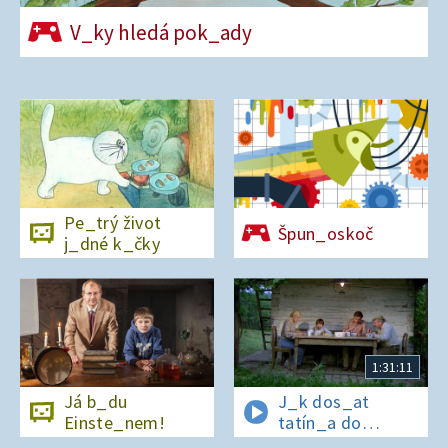
V_ky hledá pok_ady
Pe_trý život
Špun_oskoč
j_dné k_čky
1:31:11
Já b_du
J_k dos_at
Einste_nem!
tatín_a do
polepš_vny