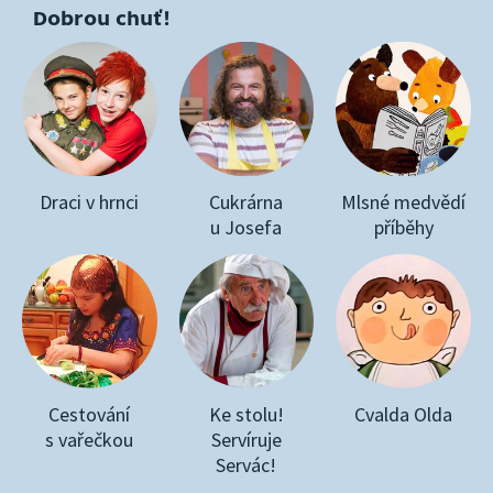
Dobrou chuť!
Draci v hrnci
Cukrárna
Mlsné medvědí
u Josefa
příběhy
Cestování
Ke stolu!
Cvalda Olda
s vařečkou
Servíruje
Servác!