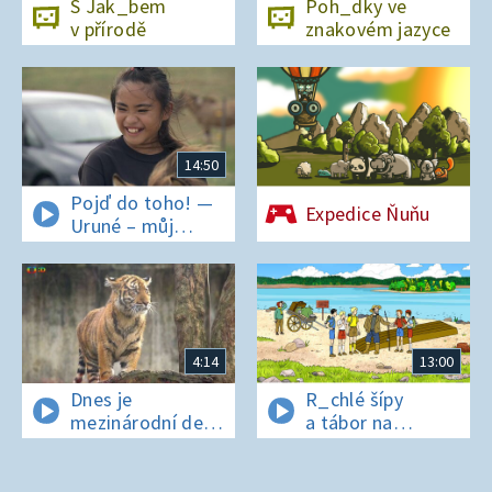
S Jak_bem
Poh_dky ve
v přírodě
znakovém jazyce
14:50
Pojď do toho! —
Expedice Ňuňu
Uruné – můj
horský koník
4:14
13:00
Dnes je
R_chlé šípy
mezinárodní den
a tábor na
t_grů
os_rově