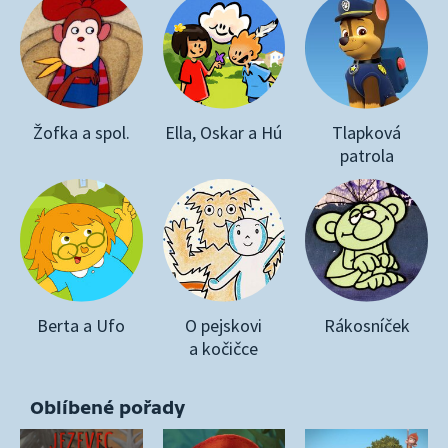
Žofka a spol.
Ella, Oskar a Hú
Tlapková
patrola
Berta a Ufo
O pejskovi
Rákosníček
a kočičce
Oblíbené pořady