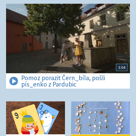
3:04
Pomoz porazit Čern_bíla, pošli
pís_enko z Pardubic