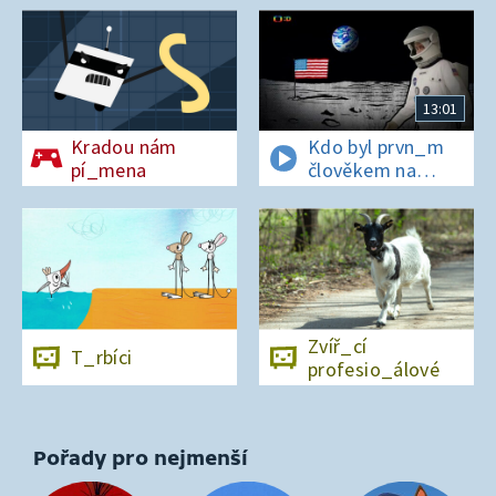
13:01
Kradou nám
Kdo byl prvn_m
pí_mena
člověkem na
Měs_ci?
Zvíř_cí
T_rbíci
profesio_álové
Pořady pro nejmenší