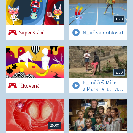
1:29
SuperKlání
N_uč se driblovat
2:59
P_můžeš Míše
Íčkovaná
a Mark_vi ul_vit
hesl_ na zámku
v Nelahezevsi?
25:08