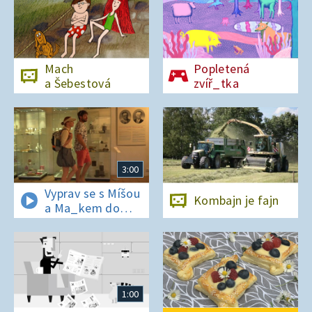
Mach
Popletená
a Šebestová
zvíř_tka
3:00
Vyprav se s Míšou
Kombajn je fajn
a Ma_kem do
Dobrovických
muzeí
1:00