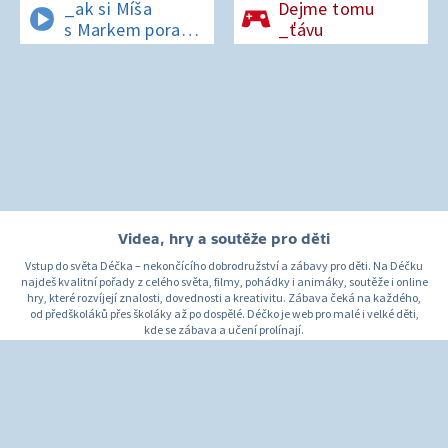
_ak si Míša
Dejme tomu
s Markem poradí
_ťávu
v lese bez
si_nálu?
Videa, hry a soutěže pro děti
Vstup do světa Déčka – nekončícího dobrodružství a zábavy pro děti. Na Déčku
najdeš kvalitní pořady z celého světa, filmy, pohádky i animáky, soutěže i online
hry, které rozvíjejí znalosti, dovednosti a kreativitu. Zábava čeká na každého,
od předškoláků přes školáky až po dospělé. Déčko je web pro malé i velké děti,
kde se zábava a učení prolínají.
O Déčku
Napište nám
Pro rodiče
© Česká televize 1996–2026
O cookies na Déčku