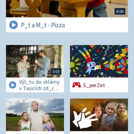
8:00
P_t a M_t - Pizza
3:03
Výl_tu do sklárny
S_perZet
v Tasicích zd_r
a Čern_bílovi
zm_r!