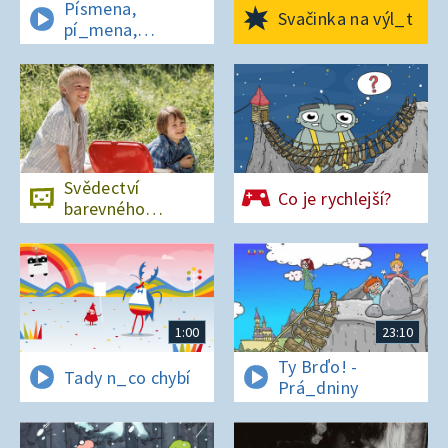
Písmena,
Svačinka na výl_t
pí_mena,
písmena
Svědectví
Co je rychlejší?
barevného
ostrova
1:00
23:10
Ty Brďo! -
Tady n_co chybí
Prá_dniny