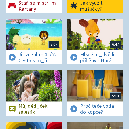
Staň se mistr_m
Jak využít
Kartany!
mušličky?
7:07
6:47
Jili a Gulu - 41/52
Mlsné m_dvědí
Cesta k m_ři
příběhy - Hurá na
bor_vky
5:18
Můj děd_ček
Proč teče voda
zálesák
do kopce?