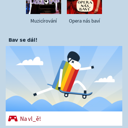
Muzicírování
Opera nás baví
Bav se dál!
Na vl_ě!