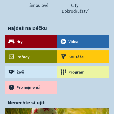
Šmoulové
City:
Dobrodružství
Najdeš na Déčku
Hry
Videa
Pořady
Soutěže
Živě
Program
Pro nejmenší
Nenechte si ujít