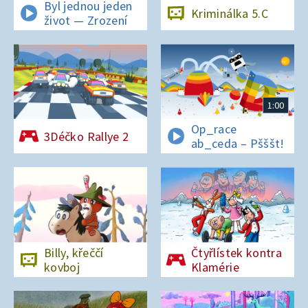
Byl jednou jeden
Kriminálka 5.C
život — Zrození
1:00
Op_race
3Déčko Rallye 2
ab_ceda – Pšššt!
Billy, křeččí
Čtyřlístek kontra
kovboj
Klamérie