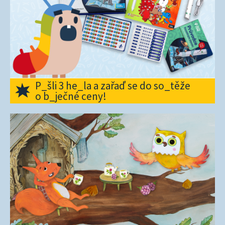
P_šli 3 he_la a zařaď se do so_těže
o b_ječné ceny!