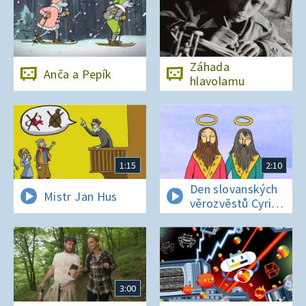
Záhada
Anča a Pepík
hlavolamu
1:15
2:10
Den slovanských
Mistr Jan Hus
věrozvěstů Cyrila
a Metoděje
3:00