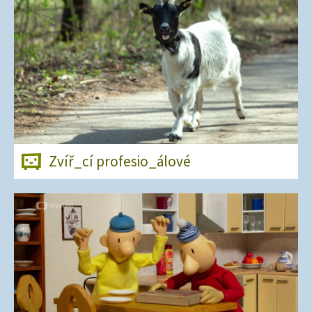
Zvíř_cí profesio_álové