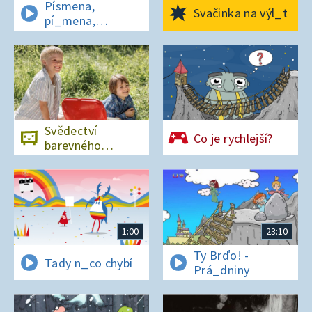
Písmena,
Svačinka na výl_t
pí_mena,
písmena
Svědectví
Co je rychlejší?
barevného
ostrova
1:00
23:10
Ty Brďo! -
Tady n_co chybí
Prá_dniny