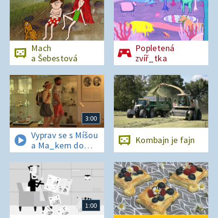
Mach
Popletená
a Šebestová
zvíř_tka
3:00
Vyprav se s Míšou
Kombajn je fajn
a Ma_kem do
Dobrovických
muzeí
1:00