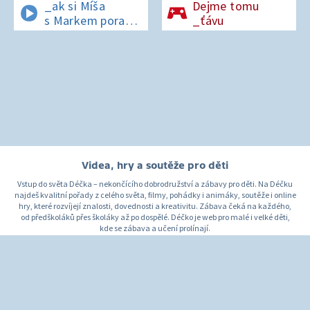
_ak si Míša
Dejme tomu
s Markem poradí
_ťávu
v lese bez
si_nálu?
Videa, hry a soutěže pro děti
Vstup do světa Déčka – nekončícího dobrodružství a zábavy pro děti. Na Déčku
najdeš kvalitní pořady z celého světa, filmy, pohádky i animáky, soutěže i online
hry, které rozvíjejí znalosti, dovednosti a kreativitu. Zábava čeká na každého,
od předškoláků přes školáky až po dospělé. Déčko je web pro malé i velké děti,
kde se zábava a učení prolínají.
O Déčku
Napište nám
Pro rodiče
© Česká televize 1996–2026
O cookies na Déčku