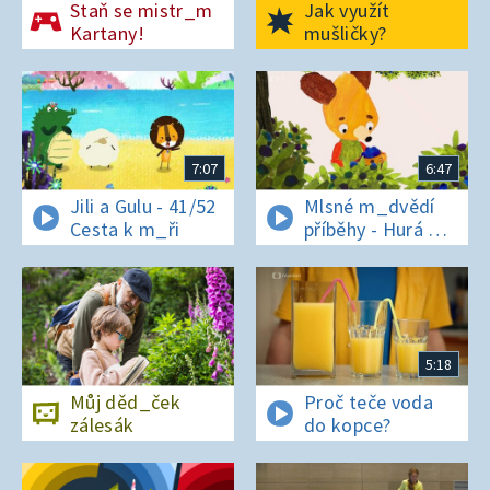
Staň se mistr_m
Jak využít
Kartany!
mušličky?
7:07
6:47
Jili a Gulu - 41/52
Mlsné m_dvědí
Cesta k m_ři
příběhy - Hurá na
bor_vky
5:18
Můj děd_ček
Proč teče voda
zálesák
do kopce?