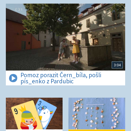
3:04
Pomoz porazit Čern_bíla, pošli
pís_enko z Pardubic