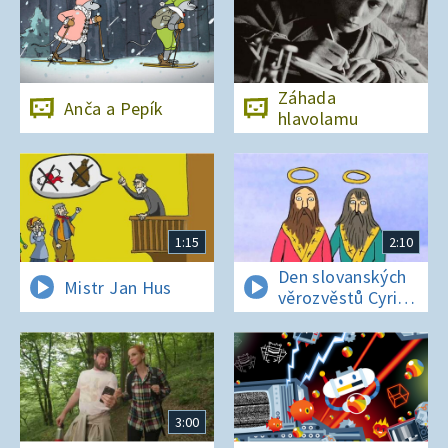
Záhada
Anča a Pepík
hlavolamu
1:15
2:10
Den slovanských
Mistr Jan Hus
věrozvěstů Cyrila
a Metoděje
3:00