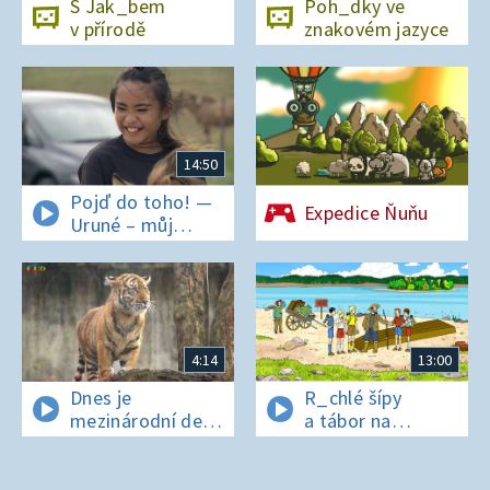
S Jak_bem
Poh_dky ve
v přírodě
znakovém jazyce
14:50
Pojď do toho! —
Expedice Ňuňu
Uruné – můj
horský koník
4:14
13:00
Dnes je
R_chlé šípy
mezinárodní den
a tábor na
t_grů
os_rově