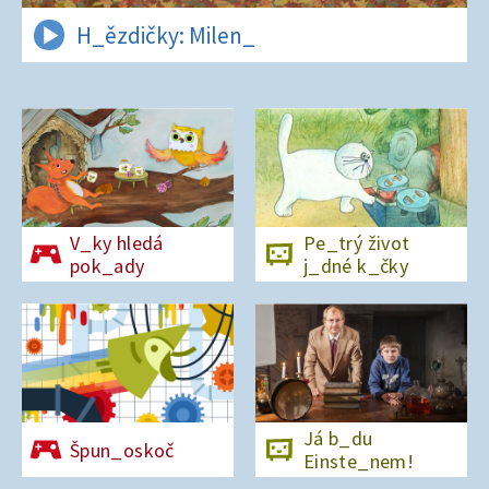
H_ězdičky: Milen_
V_ky hledá
Pe_trý život
pok_ady
j_dné k_čky
Já b_du
Špun_oskoč
Einste_nem!