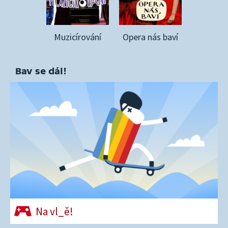
Muzicírování
Opera nás baví
Bav se dál!
Na vl_ě!