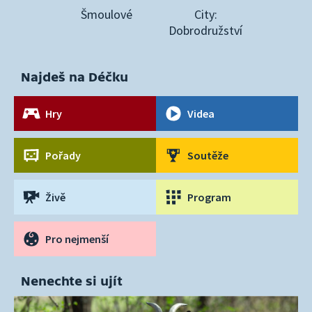
Šmoulové
City:
Dobrodružství
Najdeš na Déčku
Hry
Videa
Pořady
Soutěže
Živě
Program
Pro nejmenší
Nenechte si ujít