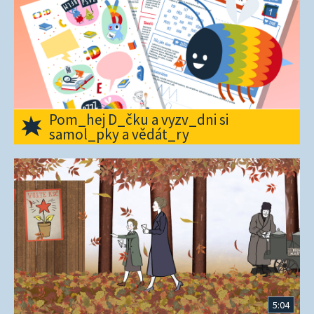
Pom_hej D_čku a vyzv_dni si
samol_pky a vědát_ry
5:04