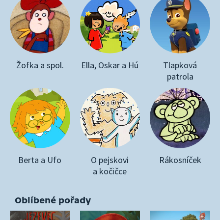
Žofka a spol.
Ella, Oskar a Hú
Tlapková
patrola
Berta a Ufo
O pejskovi
Rákosníček
a kočičce
Oblíbené pořady