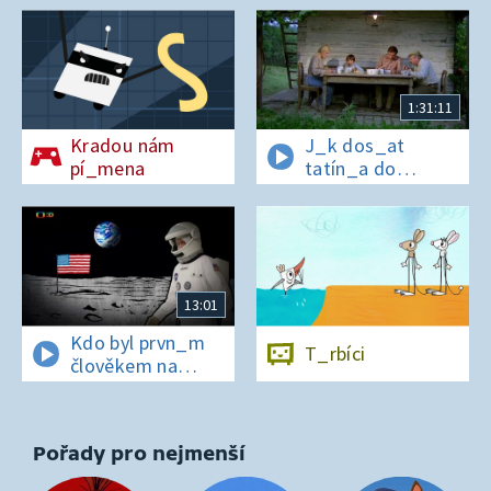
1:31:11
Kradou nám
J_k dos_at
pí_mena
tatín_a do
polepš_vny
13:01
Kdo byl prvn_m
T_rbíci
člověkem na
Měs_ci?
Pořady pro nejmenší