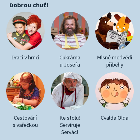
Dobrou chuť!
Draci v hrnci
Cukrárna
Mlsné medvědí
u Josefa
příběhy
Cestování
Ke stolu!
Cvalda Olda
s vařečkou
Servíruje
Servác!