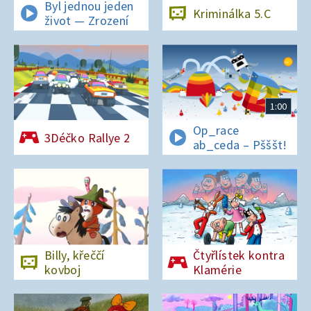
Byl jednou jeden
Kriminálka 5.C
život — Zrození
1:00
Op_race
3Déčko Rallye 2
ab_ceda – Pšššt!
Billy, křeččí
Čtyřlístek kontra
kovboj
Klamérie