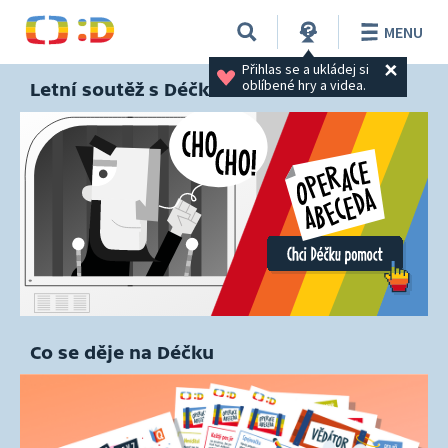
MENU
Přihlas se a ukládej si 
oblíbené hry a videa.
Letní soutěž s Déčkem
Co se děje na Déčku