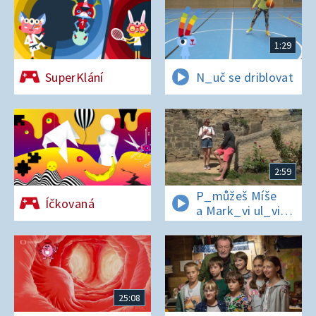
1:29
SuperKlání
N_uč se driblovat
2:59
P_můžeš Míše
Íčkovaná
a Mark_vi ul_vit
hesl_ na zámku
v Nelahezevsi?
25:08