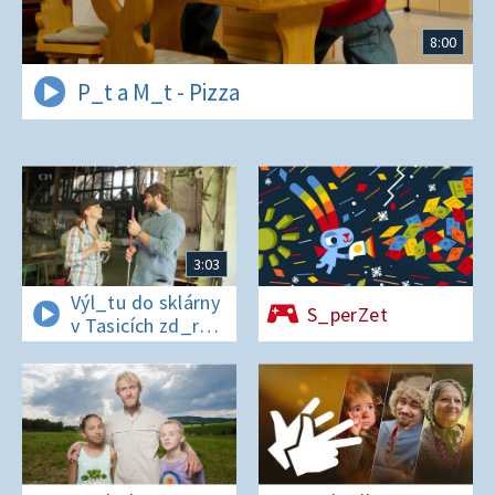
8:00
P_t a M_t - Pizza
3:03
Výl_tu do sklárny
S_perZet
v Tasicích zd_r
a Čern_bílovi
zm_r!