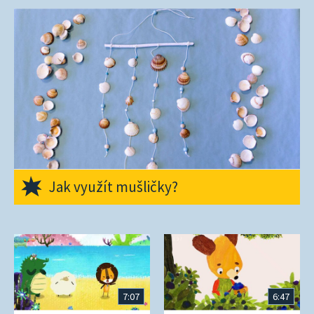
Jak využít mušličky?
7:07
6:47