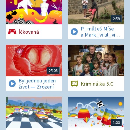
2:59
P_můžeš Míše
Íčkovaná
a Mark_vi ul_vit
hesl_ na zámku
v Nelahezevsi?
25:08
Byl jednou jeden
Kriminálka 5.C
život — Zrození
1:00