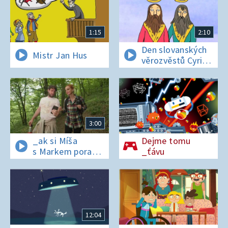
1:15
2:10
Den slovanských
Mistr Jan Hus
věrozvěstů Cyrila
a Metoděje
3:00
_ak si Míša
Dejme tomu
s Markem poradí
_ťávu
v lese bez
si_nálu?
12:04