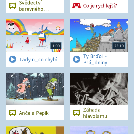
Svědectví
Co je rychlejší?
barevného
ostrova
1:00
23:10
Ty Brďo! -
Tady n_co chybí
Prá_dniny
Záhada
Anča a Pepík
hlavolamu