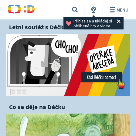
MENU
Přihlas se a ukládej si 
oblíbené hry a videa.
Letní soutěž s Déčkem
Co se děje na Déčku