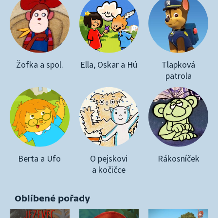
Žofka a spol.
Ella, Oskar a Hú
Tlapková
patrola
Berta a Ufo
O pejskovi
Rákosníček
a kočičce
Oblíbené pořady