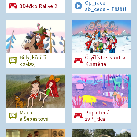
Op_race
3Déčko Rallye 2
ab_ceda – Pšššt!
Billy, křeččí
Čtyřlístek kontra
kovboj
Klamérie
Mach
Popletená
a Šebestová
zvíř_tka