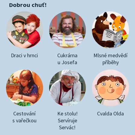
Dobrou chuť!
Draci v hrnci
Cukrárna
Mlsné medvědí
u Josefa
příběhy
Cestování
Ke stolu!
Cvalda Olda
s vařečkou
Servíruje
Servác!