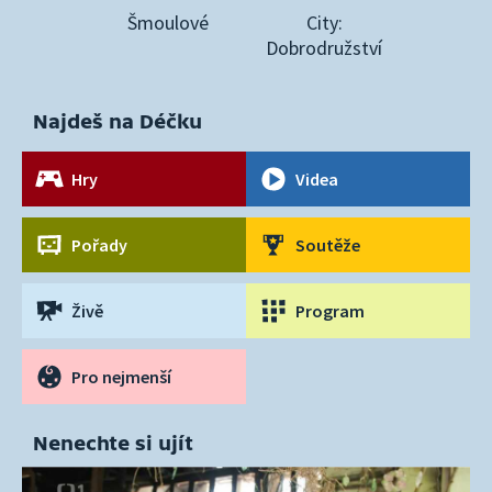
Šmoulové
City:
Dobrodružství
Najdeš na Déčku
Hry
Videa
Pořady
Soutěže
Živě
Program
Pro nejmenší
Nenechte si ujít