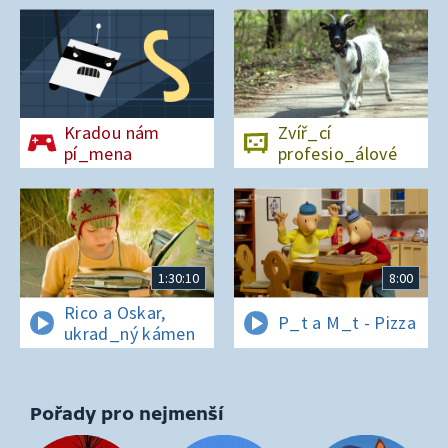
Kradou nám
Zvíř_cí
pí_mena
profesio_álové
1:30:10
8:00
Rico a Oskar,
P_t a M_t - Pizza
ukrad_ný kámen
Pořady pro nejmenší