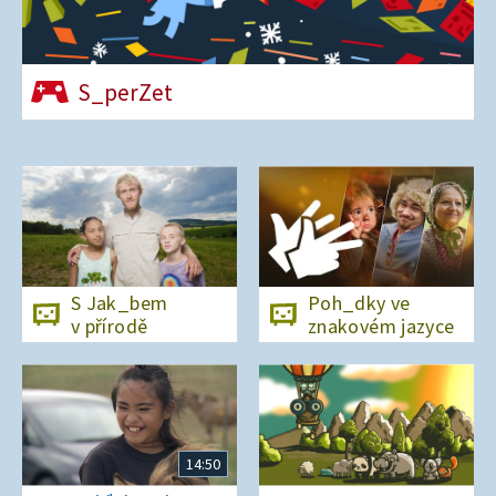
S_perZet
S Jak_bem
Poh_dky ve
v přírodě
znakovém jazyce
14:50