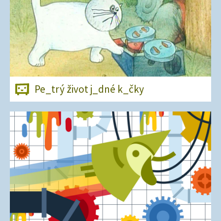
Pe_trý život j_dné k_čky