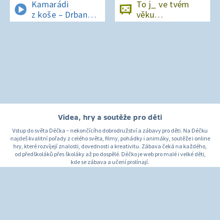
Kamarádi
To j_ ve tvém
z koše – Drban
věku…
a UFO
Videa, hry a soutěže pro děti
Vstup do světa Déčka – nekončícího dobrodružství a zábavy pro děti. Na Déčku
najdeš kvalitní pořady z celého světa, filmy, pohádky i animáky, soutěže i online
hry, které rozvíjejí znalosti, dovednosti a kreativitu. Zábava čeká na každého,
od předškoláků přes školáky až po dospělé. Déčko je web pro malé i velké děti,
kde se zábava a učení prolínají.
O Déčku
Napište nám
Pro rodiče
© Česká televize 1996–2026
O cookies na Déčku