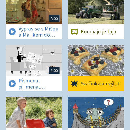
3:00
Vyprav se s Míšou
Kombajn je fajn
a Ma_kem do
Dobrovických
muzeí
1:00
Písmena,
Svačinka na výl_t
pí_mena,
písmena