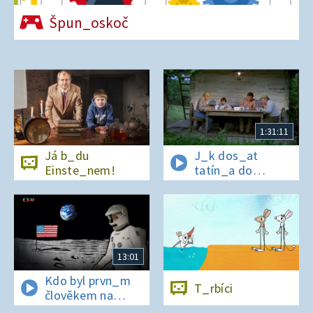
Špun_oskoč
1:31:11
Já b_du
J_k dos_at
Einste_nem!
tatín_a do
polepš_vny
13:01
Kdo byl prvn_m
T_rbíci
člověkem na
Měs_ci?