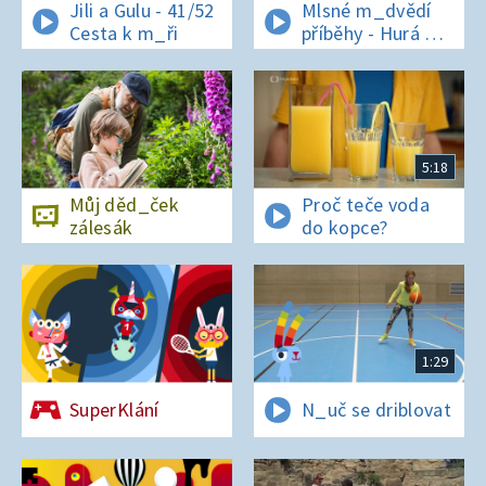
Jili a Gulu - 41/52
Mlsné m_dvědí
Cesta k m_ři
příběhy - Hurá na
bor_vky
5:18
Můj děd_ček
Proč teče voda
zálesák
do kopce?
1:29
SuperKlání
N_uč se driblovat