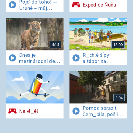
Pojď do toho! —
Expedice Ňuňu
Uruné – můj
horský koník
4:14
13:00
Dnes je
R_chlé šípy
mezinárodní den
a tábor na
t_grů
os_rově
3:04
Pomoz porazit
Na vl_ě!
Čern_bíla, pošli
pís_enko
z Pardubic