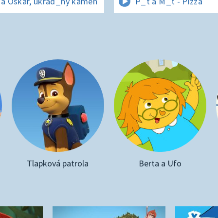
 a Oskar, ukrad_ný kámen
P_t a M_t - Pizza
Tlapková patrola
Berta a Ufo