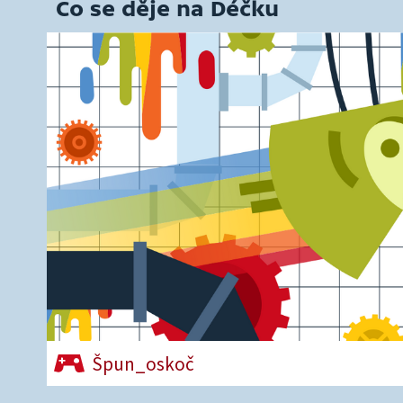
Co se děje na Déčku
Špun_oskoč