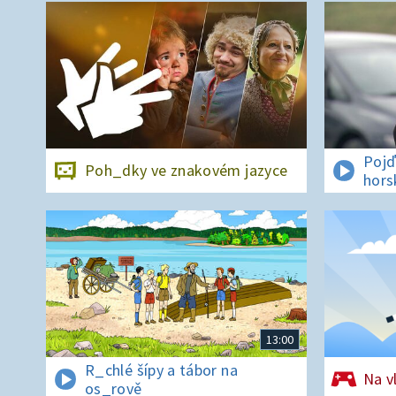
Pojď
Poh_dky ve znakovém jazyce
hors
13:00
R_chlé šípy a tábor na
Na v
os_rově