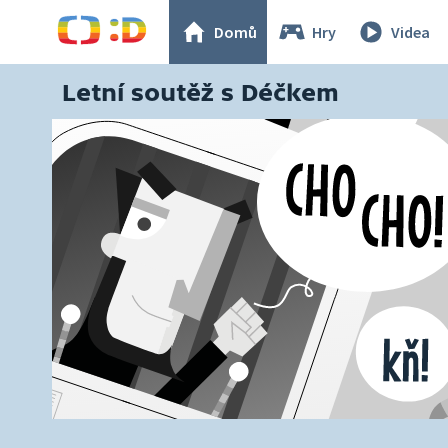
Domů
Hry
Videa
Letní soutěž s Déčkem