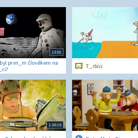
13:01
byl prvn_m člověkem na
T_rbíci
ci?
1:30:10