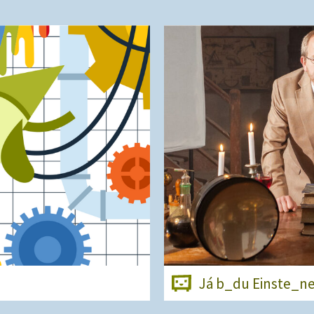
Já b_du Einste_n