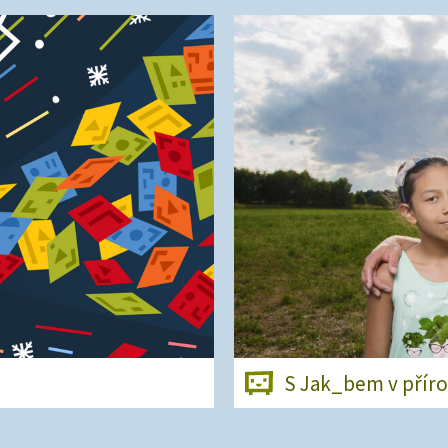
S Jak_bem v přír