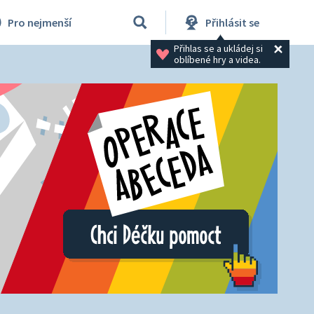
Pro nejmenší
Přihlásit se
Přihlas se a ukládej si 
oblíbené hry a videa.