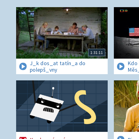
1:31:11
J_k dos_at tatín_a do
Kdo 
polepš_vny
Měs_