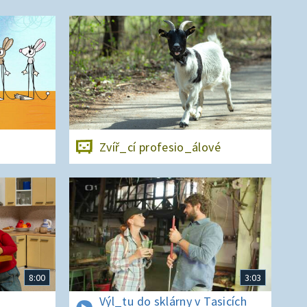
Zvíř_cí profesio_álové
8:00
3:03
Výl_tu do sklárny v Tasicích