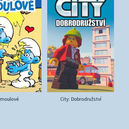
Šmoulové
City: Dobrodružství