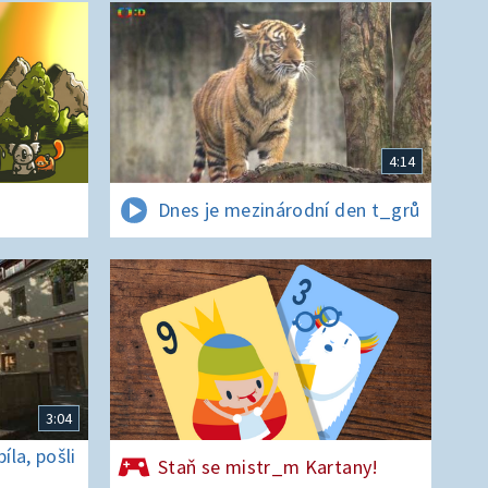
4:14
Dnes je mezinárodní den t_grů
3:04
la, pošli
Staň se mistr_m Kartany!