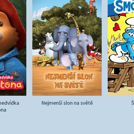
medvídka
Nejmenší slon na světě
ona