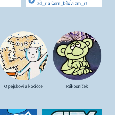
zd_r a Čern_bílovi zm_r!
O pejskovi a kočičce
Rákosníček