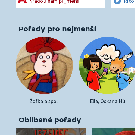
Kradou nám pí_mena
Rico
Pořady pro nejmenší
Žofka a spol.
Ella, Oskar a Hú
Oblíbené pořady