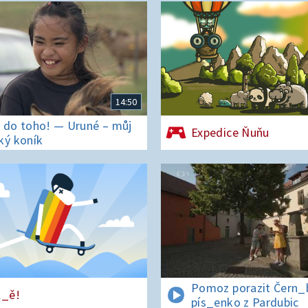
14:50
 do toho! — Uruné – můj
Expedice Ňuňu
ký koník
Pomoz porazit Čern_bí
l_ě!
pís_enko z Pardubic