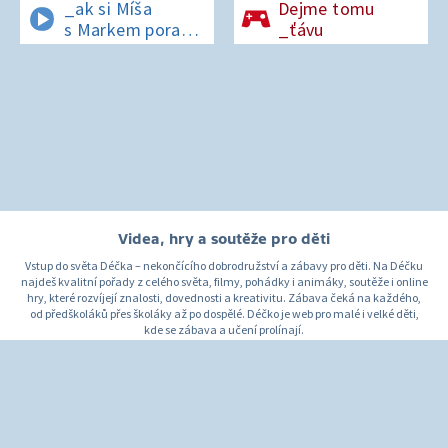
_ak si Míša
Dejme tomu
s Markem poradí
_ťávu
v lese bez
si_nálu?
Videa, hry a soutěže pro děti
Vstup do světa Déčka – nekončícího dobrodružství a zábavy pro děti. Na Déčku
najdeš kvalitní pořady z celého světa, filmy, pohádky i animáky, soutěže i online
hry, které rozvíjejí znalosti, dovednosti a kreativitu. Zábava čeká na každého,
od předškoláků přes školáky až po dospělé. Déčko je web pro malé i velké děti,
kde se zábava a učení prolínají.
O Déčku
Napište nám
Pro rodiče
© Česká televize 1996–2026
O cookies na Déčku