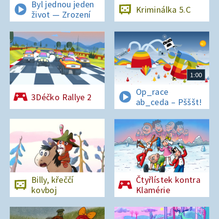
Byl jednou jeden
Kriminálka 5.C
život — Zrození
1:00
Op_race
3Déčko Rallye 2
ab_ceda – Pšššt!
Billy, křeččí
Čtyřlístek kontra
kovboj
Klamérie