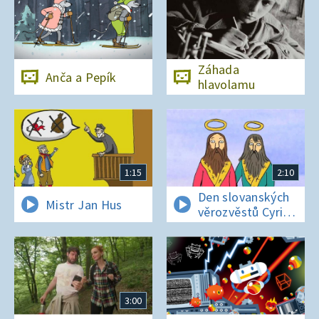
Záhada
Anča a Pepík
hlavolamu
1:15
2:10
Den slovanských
Mistr Jan Hus
věrozvěstů Cyrila
a Metoděje
3:00