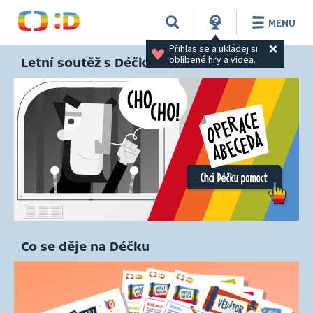
MENU
Přihlas se a ukládej si 
oblíbené hry a videa.
Letní soutěž s Déčkem
Co se děje na Déčku