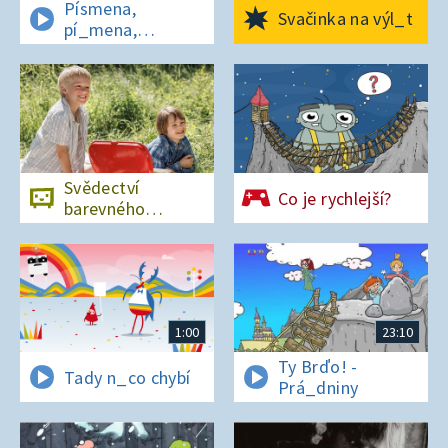
Písmena,
Svačinka na výl_t
pí_mena,
písmena
Svědectví
Co je rychlejší?
barevného
ostrova
1:00
23:10
Ty Brďo! -
Tady n_co chybí
Prá_dniny