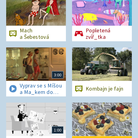
Mach
Popletená
a Šebestová
zvíř_tka
3:00
Vyprav se s Míšou
Kombajn je fajn
a Ma_kem do
Dobrovických
muzeí
1:00