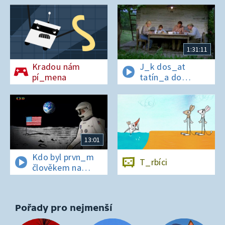
1:31:11
Kradou nám
J_k dos_at
pí_mena
tatín_a do
polepš_vny
13:01
Kdo byl prvn_m
T_rbíci
člověkem na
Měs_ci?
Pořady pro nejmenší