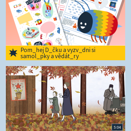
Pom_hej D_čku a vyzv_dni si
samol_pky a vědát_ry
5:04