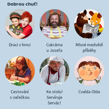
Dobrou chuť!
Draci v hrnci
Cukrárna
Mlsné medvědí
u Josefa
příběhy
Cestování
Ke stolu!
Cvalda Olda
s vařečkou
Servíruje
Servác!