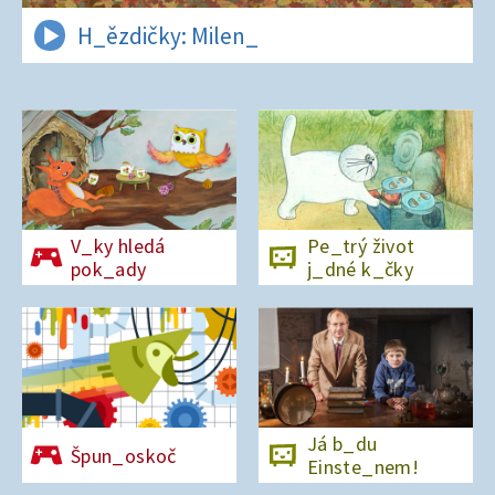
H_ězdičky: Milen_
V_ky hledá
Pe_trý život
pok_ady
j_dné k_čky
Já b_du
Špun_oskoč
Einste_nem!