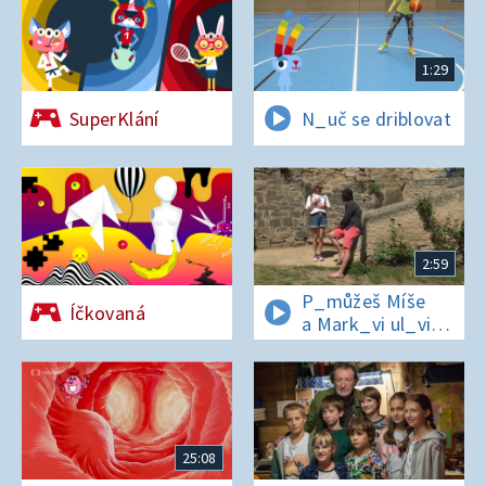
1:29
SuperKlání
N_uč se driblovat
2:59
P_můžeš Míše
Íčkovaná
a Mark_vi ul_vit
hesl_ na zámku
v Nelahezevsi?
25:08