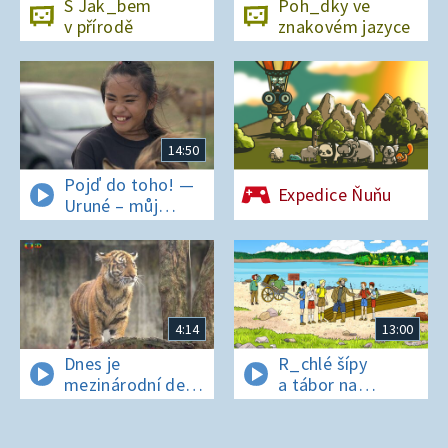
S Jak_bem
Poh_dky ve
v přírodě
znakovém jazyce
14:50
Pojď do toho! —
Expedice Ňuňu
Uruné – můj
horský koník
4:14
13:00
Dnes je
R_chlé šípy
mezinárodní den
a tábor na
t_grů
os_rově