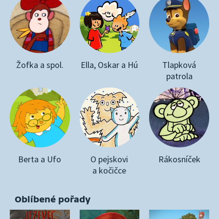
Žofka a spol.
Ella, Oskar a Hú
Tlapková
patrola
Berta a Ufo
O pejskovi
Rákosníček
a kočičce
Oblíbené pořady