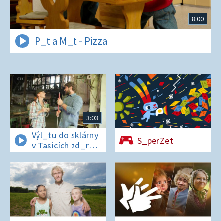
8:00
P_t a M_t - Pizza
3:03
Výl_tu do sklárny
S_perZet
v Tasicích zd_r
a Čern_bílovi
zm_r!