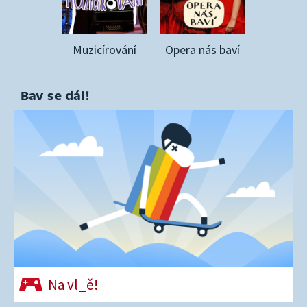
Muzicírování
Opera nás baví
Bav se dál!
Na vl_ě!