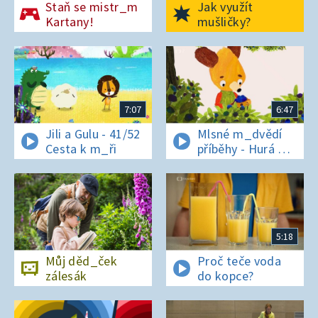
Staň se mistr_m
Jak využít
Kartany!
mušličky?
7:07
6:47
Jili a Gulu - 41/52
Mlsné m_dvědí
Cesta k m_ři
příběhy - Hurá na
bor_vky
5:18
Můj děd_ček
Proč teče voda
zálesák
do kopce?