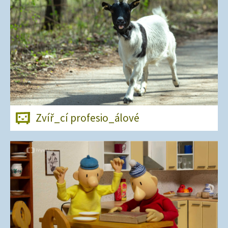
Zvíř_cí profesio_álové