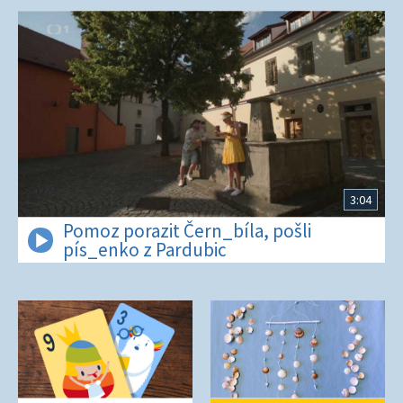
3:04
Pomoz porazit Čern_bíla, pošli
pís_enko z Pardubic