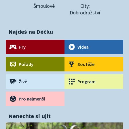
Šmoulové
City:
Dobrodružství
Najdeš na Déčku
Hry
Videa
Pořady
Soutěže
Živě
Program
Pro nejmenší
Nenechte si ujít