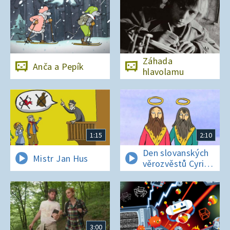
Záhada
Anča a Pepík
hlavolamu
1:15
2:10
Den slovanských
Mistr Jan Hus
věrozvěstů Cyrila
a Metoděje
3:00