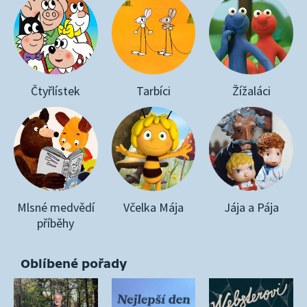
Čtyřlístek
Tarbíci
Žížaláci
Mlsné medvědí
Včelka Mája
Jája a Pája
příběhy
Oblíbené pořady