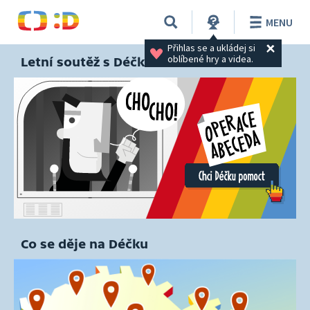
MENU
Přihlas se a ukládej si 
oblíbené hry a videa.
Letní soutěž s Déčkem
Co se děje na Déčku