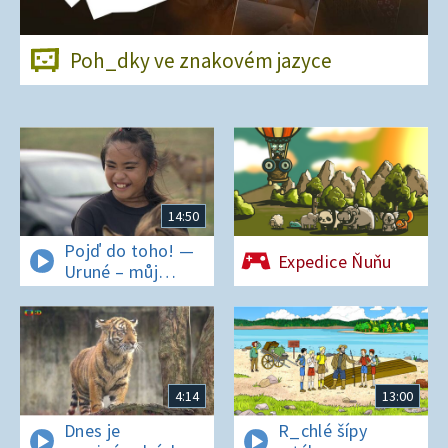
Poh_dky ve znakovém jazyce
14:50
Pojď do toho! —
Expedice Ňuňu
Uruné – můj
horský koník
4:14
13:00
Dnes je
R_chlé šípy