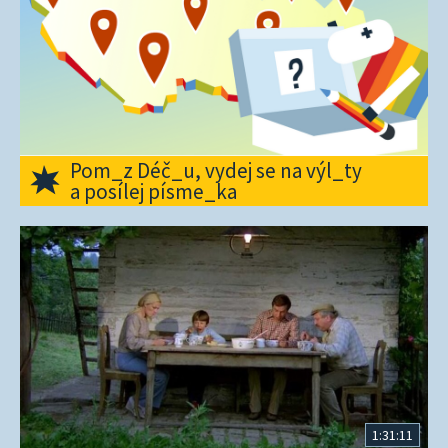
Pom_z Déč_u, vydej se na výl_ty
a posílej písme_ka
1:31:11