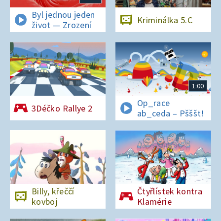
Byl jednou jeden
Kriminálka 5.C
život — Zrození
1:00
Op_race
3Déčko Rallye 2
ab_ceda – Pšššt!
Billy, křeččí
Čtyřlístek kontra
kovboj
Klamérie