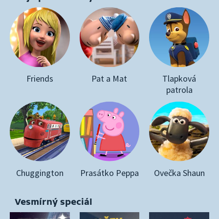
Friends
Pat a Mat
Tlapková
patrola
Chuggington
Prasátko Peppa
Ovečka Shaun
Vesmírný speciál