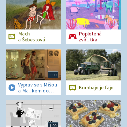
Mach
Popletená
a Šebestová
zvíř_tka
3:00
Vyprav se s Míšou
Kombajn je fajn
a Ma_kem do
Dobrovických
muzeí
1:00