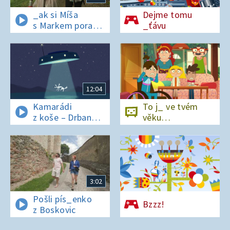
_ak si Míša
Dejme tomu
s Markem poradí
_ťávu
v lese bez
si_nálu?
12:04
Kamarádi
To j_ ve tvém
z koše – Drban
věku…
a UFO
3:02
Pošli pís_enko
Bzzz!
z Boskovic