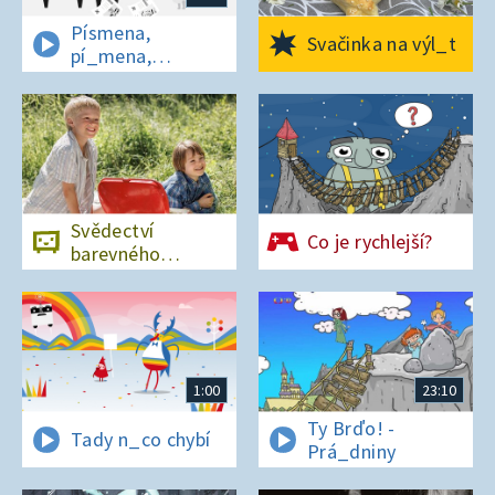
Písmena,
Svačinka na výl_t
pí_mena,
písmena
Svědectví
Co je rychlejší?
barevného
ostrova
1:00
23:10
Ty Brďo! -
Tady n_co chybí
Prá_dniny