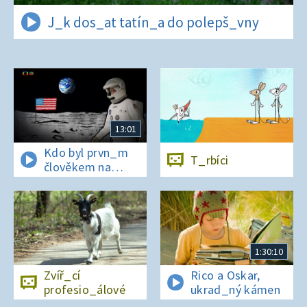
J_k dos_at tatín_a do polepš_vny
13:01
Kdo byl prvn_m
T_rbíci
člověkem na
Měs_ci?
1:30:10
Zvíř_cí
Rico a Oskar,
profesio_álové
ukrad_ný kámen