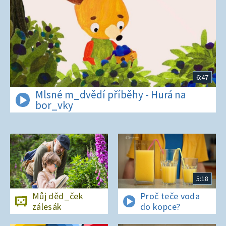
6:47
Mlsné m_dvědí příběhy - Hurá na
bor_vky
5:18
Můj děd_ček
Proč teče voda
zálesák
do kopce?