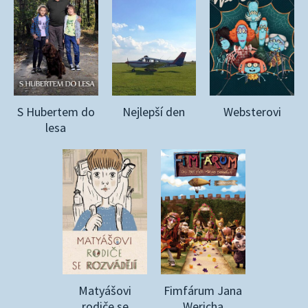
S Hubertem do
Nejlepší den
Websterovi
lesa
Matyášovi
Fimfárum Jana
rodiče se
Wericha