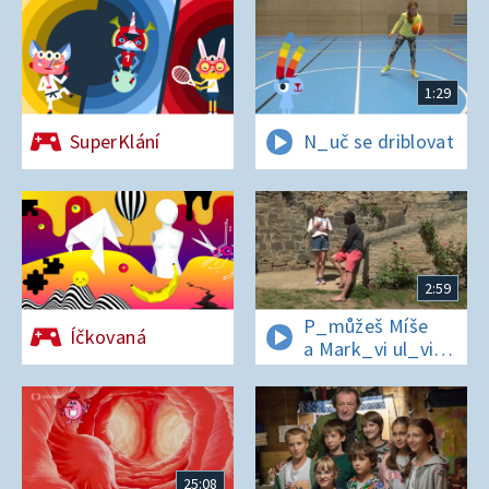
1:29
SuperKlání
N_uč se driblovat
2:59
P_můžeš Míše
Íčkovaná
a Mark_vi ul_vit
hesl_ na zámku
v Nelahezevsi?
25:08