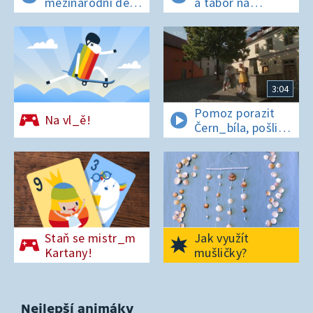
mezinárodní den
a tábor na
t_grů
os_rově
3:04
Pomoz porazit
Na vl_ě!
Čern_bíla, pošli
pís_enko
z Pardubic
Staň se mistr_m
Jak využít
Kartany!
mušličky?
Nejlepší animáky