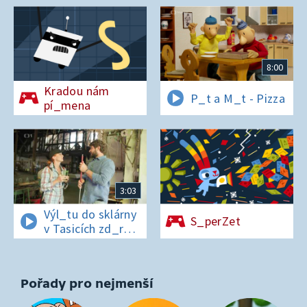
8:00
Kradou nám
P_t a M_t - Pizza
pí_mena
3:03
Výl_tu do sklárny
S_perZet
v Tasicích zd_r
a Čern_bílovi
zm_r!
Pořady pro nejmenší