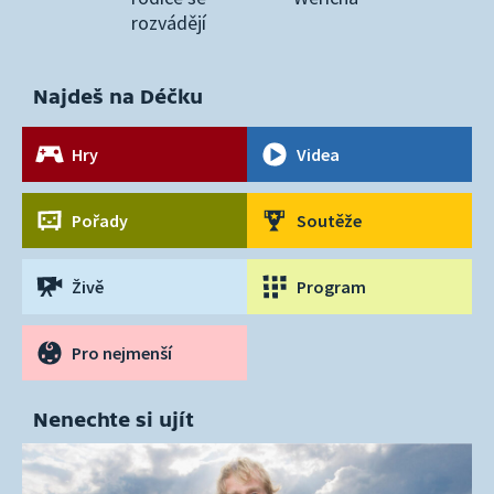
rozvádějí
Najdeš na Déčku
Hry
Videa
Pořady
Soutěže
Živě
Program
Pro nejmenší
Nenechte si ujít