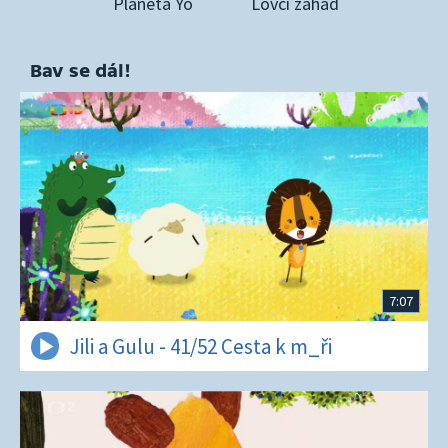
Planeta Yó
Lovci záhad
Bav se dál!
7:07
Jili a Gulu - 41/52 Cesta k m_ři