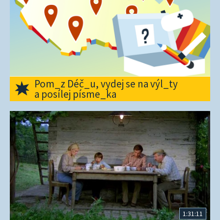
Pom_z Déč_u, vydej se na výl_ty
a posílej písme_ka
1:31:11