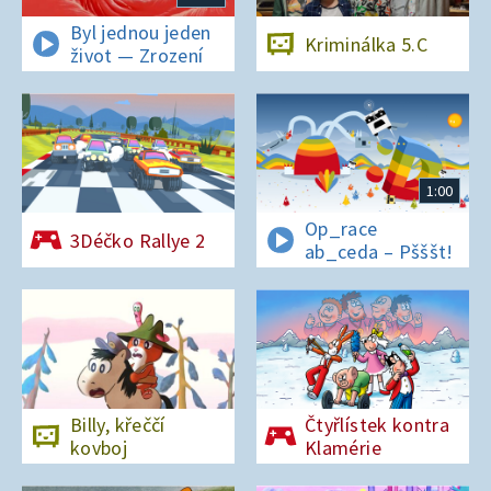
Byl jednou jeden
Kriminálka 5.C
život — Zrození
1:00
Op_race
3Déčko Rallye 2
ab_ceda – Pšššt!
Billy, křeččí
Čtyřlístek kontra
kovboj
Klamérie