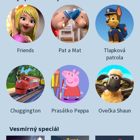
Friends
Pat a Mat
Tlapková
patrola
Chuggington
Prasátko Peppa
Ovečka Shaun
Vesmírný speciál