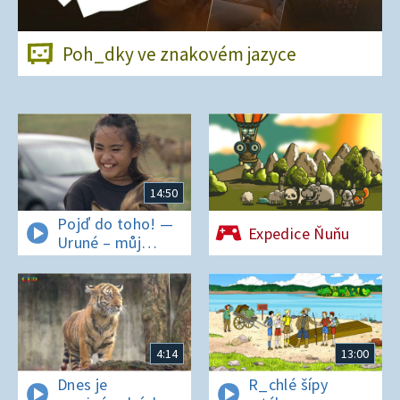
Poh_dky ve znakovém jazyce
14:50
Pojď do toho! —
Expedice Ňuňu
Uruné – můj
horský koník
4:14
13:00
Dnes je
R_chlé šípy