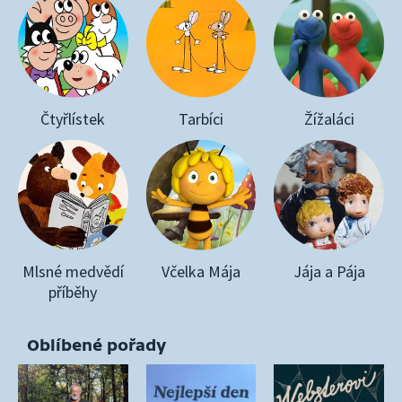
Čtyřlístek
Tarbíci
Žížaláci
Mlsné medvědí
Včelka Mája
Jája a Pája
příběhy
Oblíbené pořady