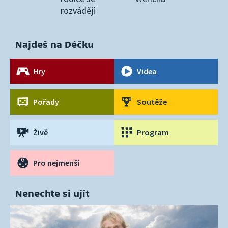
rozvádějí
Najdeš na Déčku
Hry
Videa
Pořady
Soutěže
Živě
Program
Pro nejmenší
Nenechte si ujít