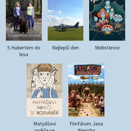
S Hubertem do
Nejlepší den
Websterovi
lesa
Matyášovi
Fimfárum Jana
rodiče se
Wericha