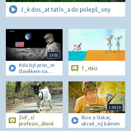
J_k dos_at tatín_a do polepš_vny
13:01
Kdo byl prvn_m
T_rbíci
člověkem na
Měs_ci?
1:30:10
Zvíř_cí
Rico a Oskar,
profesio_álové
ukrad_ný kámen