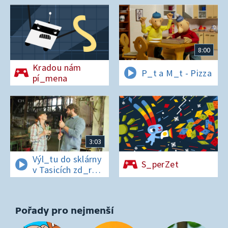
8:00
Kradou nám
P_t a M_t - Pizza
pí_mena
3:03
Výl_tu do sklárny
S_perZet
v Tasicích zd_r
a Čern_bílovi
zm_r!
Pořady pro nejmenší