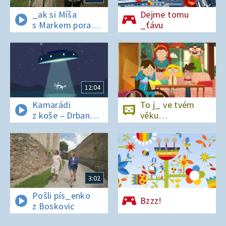
_ak si Míša
Dejme tomu
s Markem poradí
_ťávu
v lese bez
si_nálu?
12:04
Kamarádi
To j_ ve tvém
z koše – Drban
věku…
a UFO
3:02
Pošli pís_enko
Bzzz!
z Boskovic