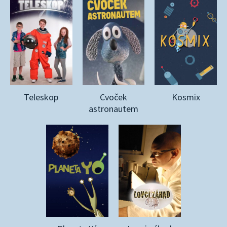
Teleskop
Cvoček
Kosmix
astronautem