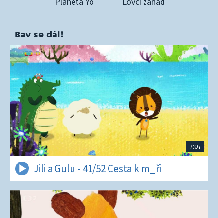
Planeta Yó
Lovci záhad
Bav se dál!
7:07
Jili a Gulu - 41/52 Cesta k m_ři