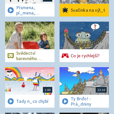
Písmena,
Svačinka na výl_t
pí_mena,
písmena
Svědectví
Co je rychlejší?
barevného
ostrova
1:00
23:10
Ty Brďo! -
Tady n_co chybí
Prá_dniny