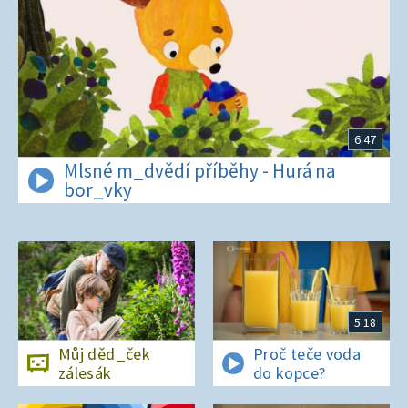
6:47
Mlsné m_dvědí příběhy - Hurá na
bor_vky
5:18
Můj děd_ček
Proč teče voda
zálesák
do kopce?