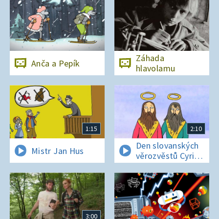
Záhada
Anča a Pepík
hlavolamu
1:15
2:10
Den slovanských
Mistr Jan Hus
věrozvěstů Cyrila
a Metoděje
3:00