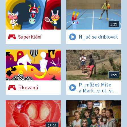
1:29
SuperKlání
N_uč se driblovat
2:59
P_můžeš Míše
Íčkovaná
a Mark_vi ul_vit
hesl_ na zámku
v Nelahezevsi?
25:08