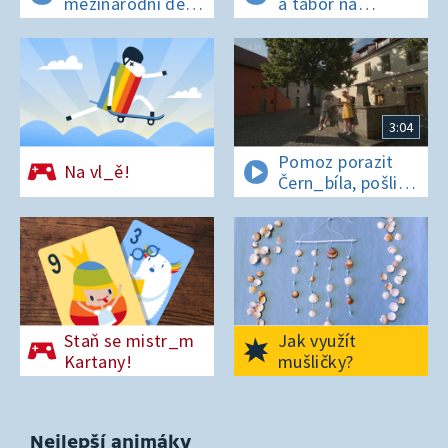
mezinárodní den
a tábor na
t_grů
os_rově
3:04
Pomoz porazit
Na vl_ě!
Čern_bíla, pošli
pís_enko
z Pardubic
Staň se mistr_m
Jak využít
Kartany!
mušličky?
Nejlepší animáky