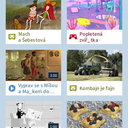
Mach
Popletená
a Šebestová
zvíř_tka
3:00
Vyprav se s Míšou
Kombajn je fajn
a Ma_kem do
Dobrovických
muzeí
1:00