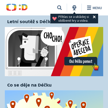
MENU
Přihlas se a ukládej si 
oblíbené hry a videa.
Letní soutěž s Déčkem
Co se děje na Déčku