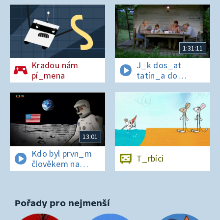
1:31:11
Kradou nám
J_k dos_at
pí_mena
tatín_a do
polepš_vny
13:01
Kdo byl prvn_m
T_rbíci
člověkem na
Měs_ci?
Pořady pro nejmenší