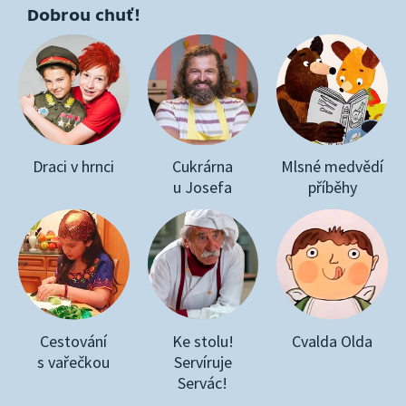
Dobrou chuť!
Draci v hrnci
Cukrárna
Mlsné medvědí
u Josefa
příběhy
Cestování
Ke stolu!
Cvalda Olda
s vařečkou
Servíruje
Servác!