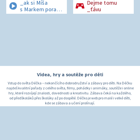
_ak si Míša
Dejme tomu
s Markem poradí
_ťávu
v lese bez
si_nálu?
Videa, hry a soutěže pro děti
Vstup do světa Déčka – nekončícího dobrodružství a zábavy pro děti. Na Déčku
najdeš kvalitní pořady z celého světa, filmy, pohádky i animáky, soutěže i online
hry, které rozvíjejí znalosti, dovednosti a kreativitu. Zábava čeká na každého,
od předškoláků přes školáky až po dospělé. Déčko je web pro malé i velké děti,
kde se zábava a učení prolínají.
O Déčku
Napište nám
Pro rodiče
© Česká televize 1996–2026
O cookies na Déčku