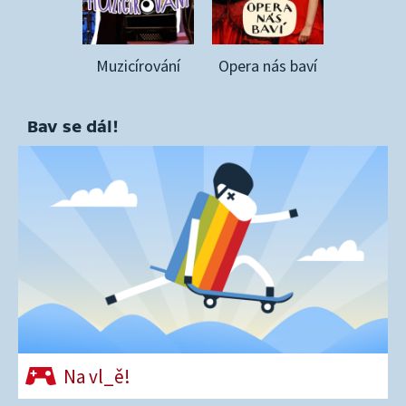
Muzicírování
Opera nás baví
Bav se dál!
Na vl_ě!