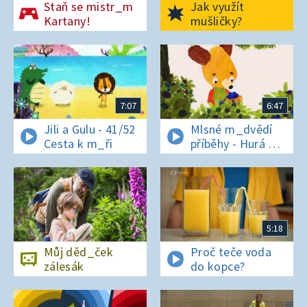
Staň se mistr_m
Jak využít
Kartany!
mušličky?
7:07
6:47
Jili a Gulu - 41/52
Mlsné m_dvědí
Cesta k m_ři
příběhy - Hurá na
bor_vky
5:18
Můj děd_ček
Proč teče voda
zálesák
do kopce?