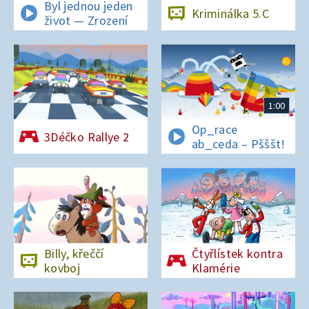
Byl jednou jeden
Kriminálka 5.C
život — Zrození
1:00
Op_race
3Déčko Rallye 2
ab_ceda – Pšššt!
Billy, křeččí
Čtyřlístek kontra
kovboj
Klamérie