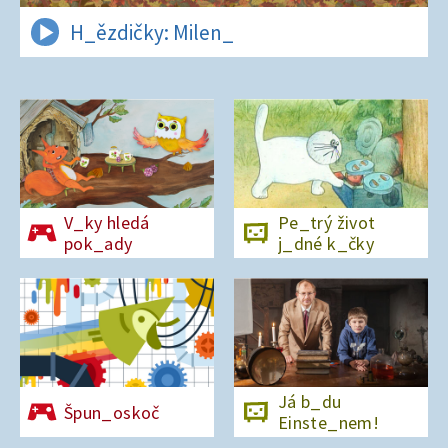
H_ězdičky: Milen_
V_ky hledá
Pe_trý život
pok_ady
j_dné k_čky
Já b_du
Špun_oskoč
Einste_nem!