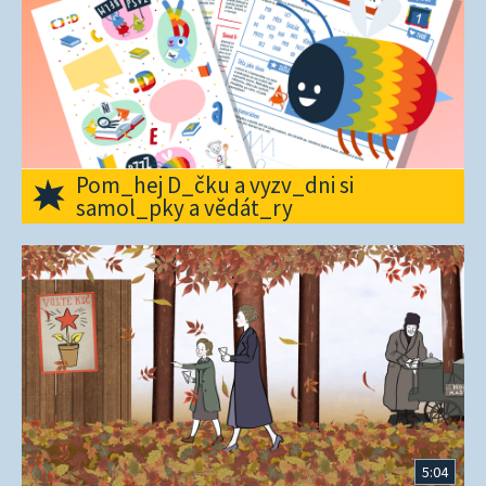
Pom_hej D_čku a vyzv_dni si
samol_pky a vědát_ry
5:04