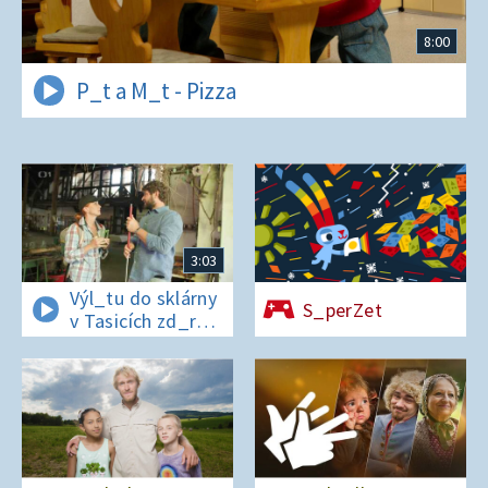
8:00
P_t a M_t - Pizza
3:03
Výl_tu do sklárny
S_perZet
v Tasicích zd_r
a Čern_bílovi
zm_r!