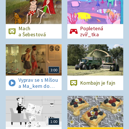
Mach
Popletená
a Šebestová
zvíř_tka
3:00
Vyprav se s Míšou
Kombajn je fajn
a Ma_kem do
Dobrovických
muzeí
1:00