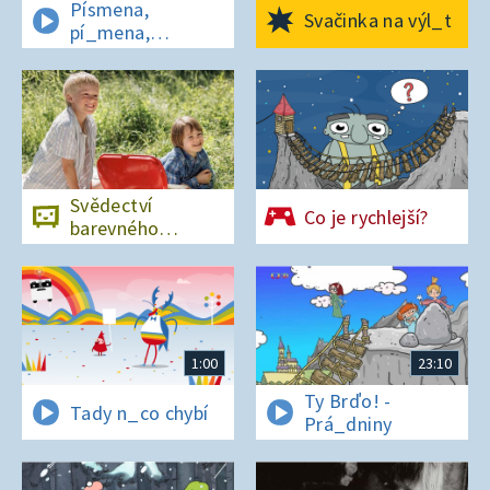
Písmena,
Svačinka na výl_t
pí_mena,
písmena
Svědectví
Co je rychlejší?
barevného
ostrova
1:00
23:10
Ty Brďo! -
Tady n_co chybí
Prá_dniny