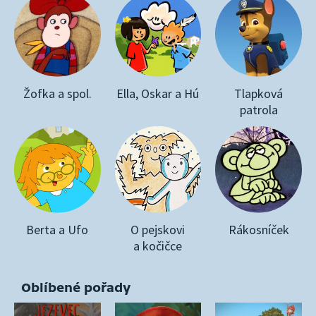
Žofka a spol.
Ella, Oskar a Hú
Tlapková
patrola
Berta a Ufo
O pejskovi
Rákosníček
a kočičce
Oblíbené pořady