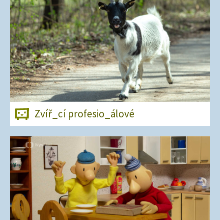
Zvíř_cí profesio_álové