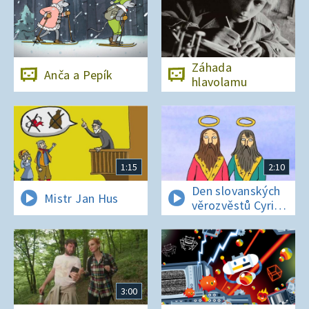
Záhada
Anča a Pepík
hlavolamu
1:15
2:10
Den slovanských
Mistr Jan Hus
věrozvěstů Cyrila
a Metoděje
3:00