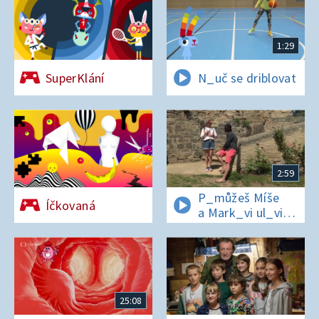
1:29
SuperKlání
N_uč se driblovat
2:59
P_můžeš Míše
Íčkovaná
a Mark_vi ul_vit
hesl_ na zámku
v Nelahezevsi?
25:08