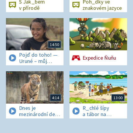
S Jak_bem
Poh_dky ve
v přírodě
znakovém jazyce
14:50
Pojď do toho! —
Expedice Ňuňu
Uruné – můj
horský koník
4:14
13:00
Dnes je
R_chlé šípy
mezinárodní den
a tábor na
t_grů
os_rově