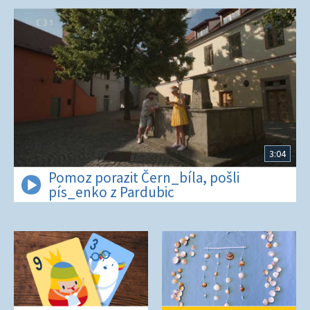
3:04
Pomoz porazit Čern_bíla, pošli
pís_enko z Pardubic