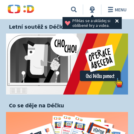
MENU
Přihlas se a ukládej si 
oblíbené hry a videa.
Letní soutěž s Déčkem
Co se děje na Déčku