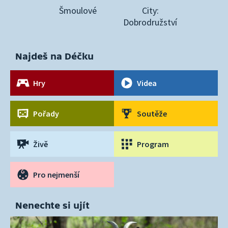
Šmoulové
City:
Dobrodružství
Najdeš na Déčku
Hry
Videa
Pořady
Soutěže
Živě
Program
Pro nejmenší
Nenechte si ujít