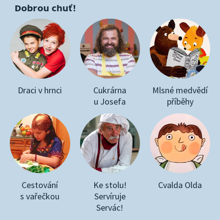
Dobrou chuť!
Draci v hrnci
Cukrárna
Mlsné medvědí
u Josefa
příběhy
Cestování
Ke stolu!
Cvalda Olda
s vařečkou
Servíruje
Servác!