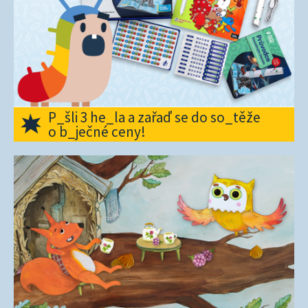
P_šli 3 he_la a zařaď se do so_těže
o b_ječné ceny!