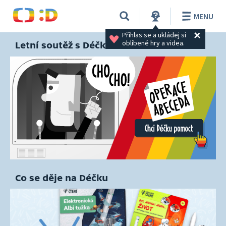
MENU
Přihlas se a ukládej si 
oblíbené hry a videa.
Letní soutěž s Déčkem
Co se děje na Déčku