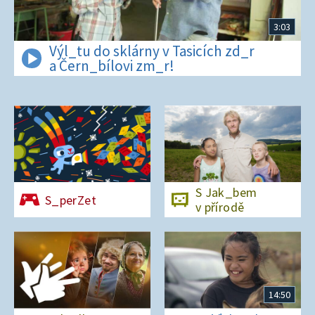
3:03
Výl_tu do sklárny v Tasicích zd_r
a Čern_bílovi zm_r!
S Jak_bem
S_perZet
v přírodě
14:50