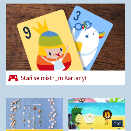
Staň se mistr_m Kartany!
7:07