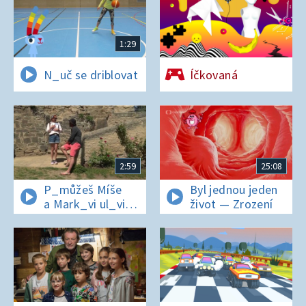
1:29
N_uč se driblovat
Íčkovaná
2:59
25:08
P_můžeš Míše
Byl jednou jeden
a Mark_vi ul_vit
život — Zrození
hesl_ na zámku
v Nelahezevsi?