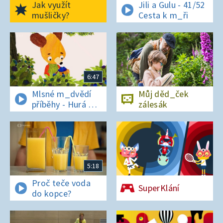
Jak využít
Jili a Gulu - 41/52
mušličky?
Cesta k m_ři
6:47
Mlsné m_dvědí
Můj děd_ček
příběhy - Hurá na
zálesák
bor_vky
5:18
Proč teče voda
SuperKlání
do kopce?