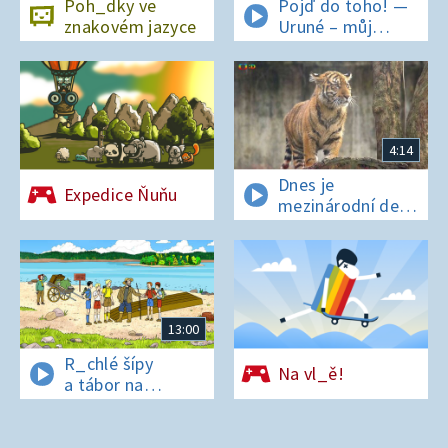
Poh_dky ve
Pojď do toho! —
znakovém jazyce
Uruné – můj
horský koník
4:14
Dnes je
Expedice Ňuňu
mezinárodní den
t_grů
13:00
R_chlé šípy
Na vl_ě!
a tábor na
os_rově