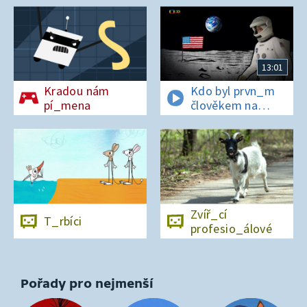
13:01
Kradou nám
Kdo byl prvn_m
pí_mena
člověkem na
Měs_ci?
Zvíř_cí
T_rbíci
profesio_álové
Pořady pro nejmenší