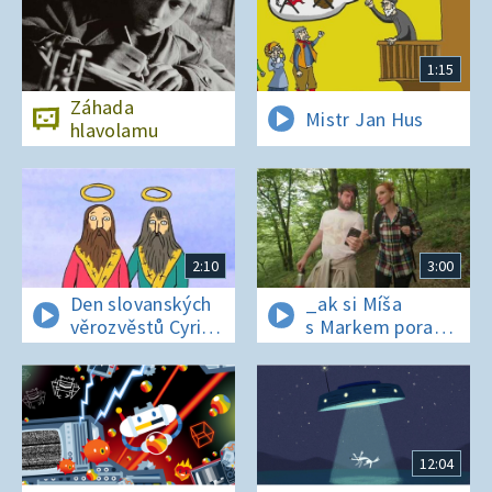
1:15
Záhada
Mistr Jan Hus
hlavolamu
2:10
3:00
Den slovanských
_ak si Míša
věrozvěstů Cyrila
s Markem poradí
a Metoděje
v lese bez
si_nálu?
12:04