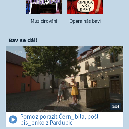
Muzicírování
Opera nás baví
Bav se dál!
3:04
Pomoz porazit Čern_bíla, pošli
pís_enko z Pardubic