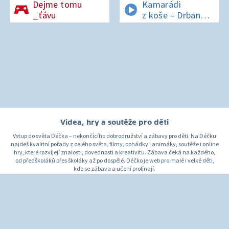
Dejme tomu
Kamarádi
_ťávu
z koše – Drban
a UFO
Videa, hry a soutěže pro děti
Vstup do světa Déčka – nekončícího dobrodružství a zábavy pro děti. Na Déčku
najdeš kvalitní pořady z celého světa, filmy, pohádky i animáky, soutěže i online
hry, které rozvíjejí znalosti, dovednosti a kreativitu. Zábava čeká na každého,
od předškoláků přes školáky až po dospělé. Déčko je web pro malé i velké děti,
kde se zábava a učení prolínají.
O Déčku
Napište nám
Pro rodiče
© Česká televize 1996–2026
O cookies na Déčku