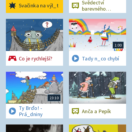
Svědectví
Svačinka na výl_t
barevného
ostrova
1:00
Co je rychlejší?
Tady n_co chybí
23:10
Ty Brďo! -
Anča a Pepík
Prá_dniny