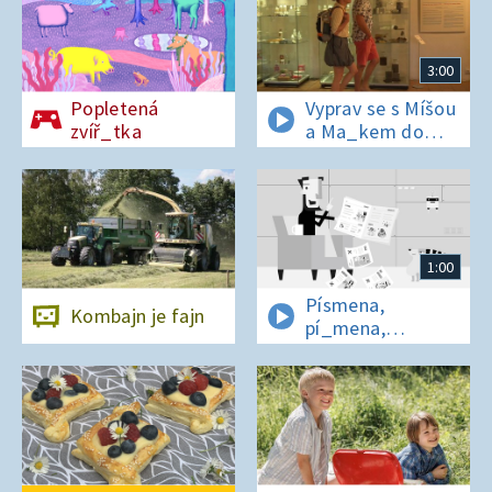
3:00
Popletená
Vyprav se s Míšou
zvíř_tka
a Ma_kem do
Dobrovických
muzeí
1:00
Písmena,
Kombajn je fajn
pí_mena,
písmena