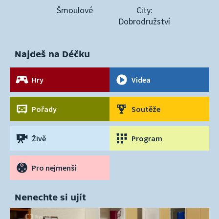
Šmoulové
City:
Dobrodružství
Najdeš na Déčku
Hry
Videa
Pořady
Soutěže
Živě
Program
Pro nejmenší
Nenechte si ujít