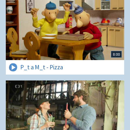
8:00
P_t a M_t - Pizza