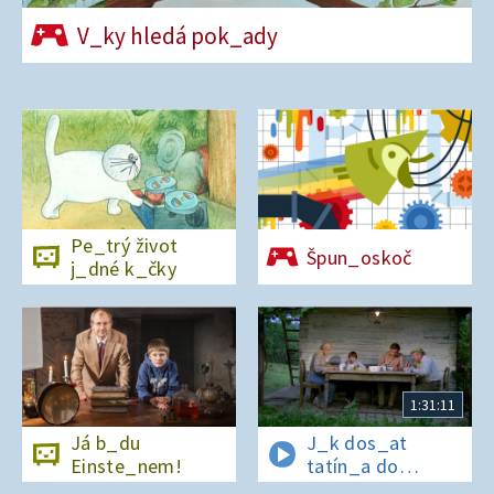
V_ky hledá pok_ady
Pe_trý život
Špun_oskoč
j_dné k_čky
1:31:11
Já b_du
J_k dos_at
Einste_nem!
tatín_a do
polepš_vny