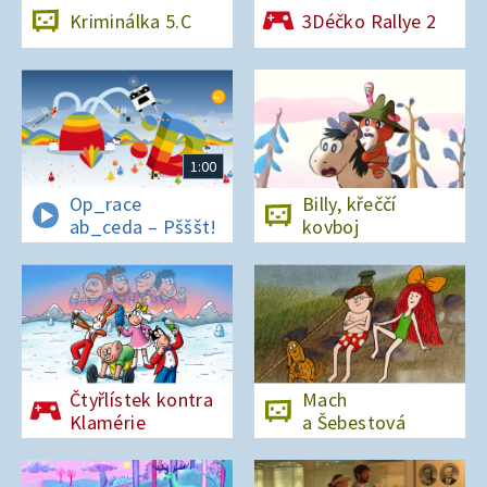
Kriminálka 5.C
3Déčko Rallye 2
1:00
Op_race
Billy, křeččí
ab_ceda – Pšššt!
kovboj
Čtyřlístek kontra
Mach
Klamérie
a Šebestová