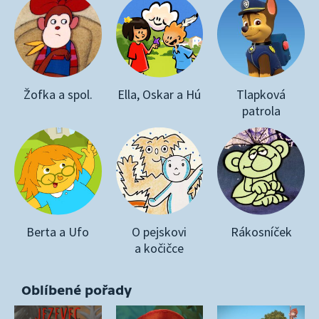
Žofka a spol.
Ella, Oskar a Hú
Tlapková
patrola
Berta a Ufo
O pejskovi
Rákosníček
a kočičce
Oblíbené pořady