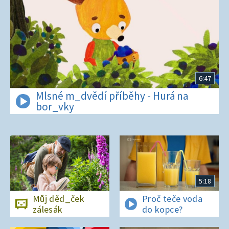
6:47
Mlsné m_dvědí příběhy - Hurá na
bor_vky
5:18
Můj děd_ček
Proč teče voda
zálesák
do kopce?