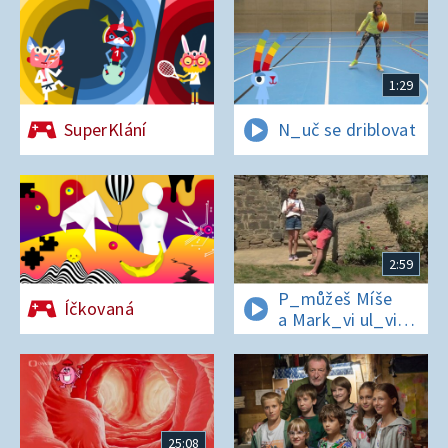
1:29
SuperKlání
N_uč se driblovat
2:59
P_můžeš Míše
Íčkovaná
a Mark_vi ul_vit
hesl_ na zámku
v Nelahezevsi?
25:08