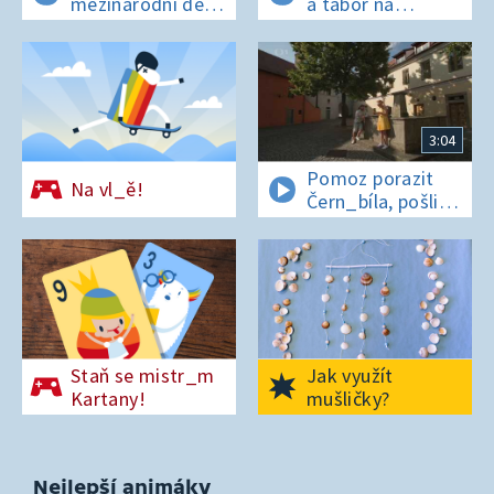
mezinárodní den
a tábor na
t_grů
os_rově
3:04
Pomoz porazit
Na vl_ě!
Čern_bíla, pošli
pís_enko
z Pardubic
Staň se mistr_m
Jak využít
Kartany!
mušličky?
Nejlepší animáky