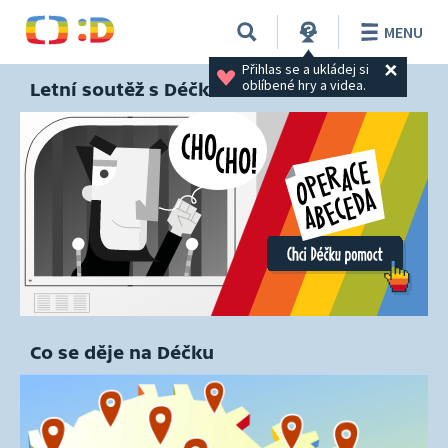
MENU
Přihlas se a ukládej si 
oblíbené hry a videa.
Letní soutěž s Déčkem
Co se děje na Déčku