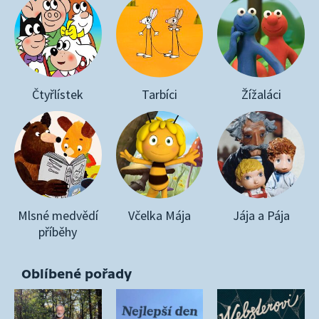
Čtyřlístek
Tarbíci
Žížaláci
Mlsné medvědí
Včelka Mája
Jája a Pája
příběhy
Oblíbené pořady