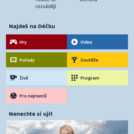
rozvádějí
Najdeš na Déčku
Hry
Videa
Pořady
Soutěže
Živě
Program
Pro nejmenší
Nenechte si ujít