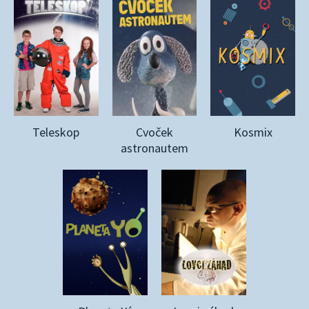
Teleskop
Cvoček
Kosmix
astronautem