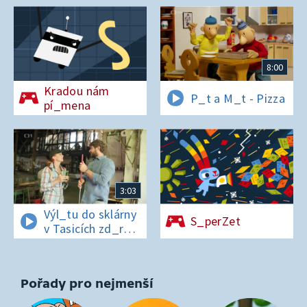
8:00
Kradou nám
P_t a M_t - Pizza
pí_mena
3:03
Výl_tu do sklárny
S_perZet
v Tasicích zd_r
a Čern_bílovi
zm_r!
Pořady pro nejmenší