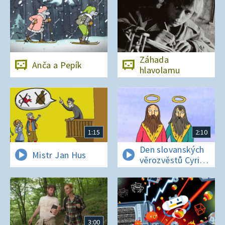
Záhada
Anča a Pepík
hlavolamu
1:15
2:10
Den slovanských
Mistr Jan Hus
věrozvěstů Cyrila
a Metoděje
3:00