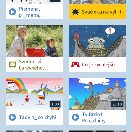
Písmena,
Svačinka na výl_t
pí_mena,
písmena
Svědectví
Co je rychlejší?
barevného
ostrova
1:00
23:10
Ty Brďo! -
Tady n_co chybí
Prá_dniny