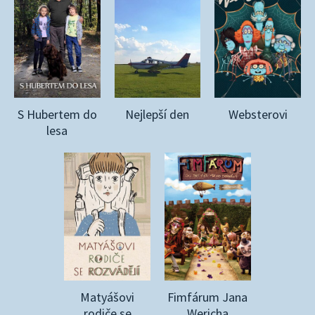
S Hubertem do
Nejlepší den
Websterovi
lesa
Matyášovi
Fimfárum Jana
rodiče se
Wericha