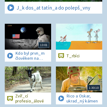
J_k dos_at tatín_a do polepš_vny
13:01
Kdo byl prvn_m
T_rbíci
člověkem na
Měs_cí?
1:30:10
Zvíř_cí
Rico a Oskar,
profesio_álové
ukrad_ný kámen