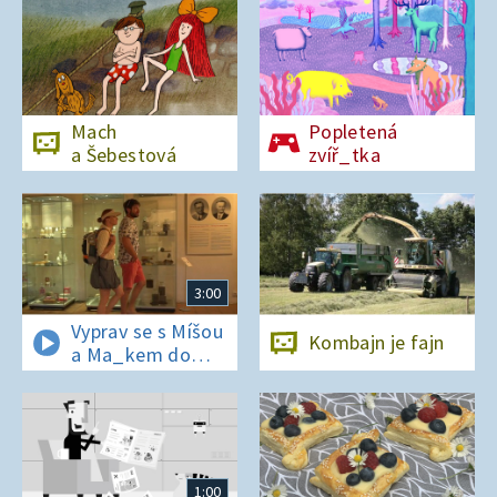
Mach
Popletená
a Šebestová
zvíř_tka
3:00
Vyprav se s Míšou
Kombajn je fajn
a Ma_kem do
Dobrovických
muzeí
1:00