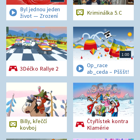
Byl jednou jeden
Kriminálka 5.C
život — Zrození
1:00
Op_race
3Déčko Rallye 2
ab_ceda – Pšššt!
Billy, křeččí
Čtyřlístek kontra
kovboj
Klamérie