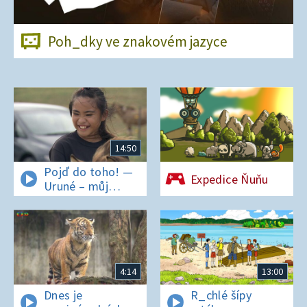
Poh_dky ve znakovém jazyce
14:50
Pojď do toho! —
Expedice Ňuňu
Uruné – můj
horský koník
4:14
13:00
Dnes je
R_chlé šípy