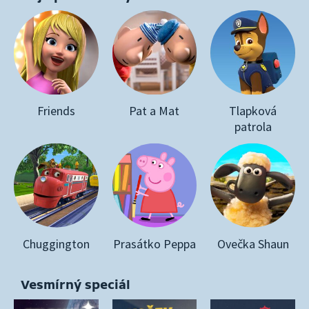
Friends
Pat a Mat
Tlapková
patrola
Chuggington
Prasátko Peppa
Ovečka Shaun
Vesmírný speciál