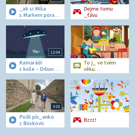
_ak si Míša
Dejme tomu
s Markem poradí
_ťávu
v lese bez
si_nálu?
12:04
Kamarádi
To j_ ve tvém
z koše – Drban
věku…
a UFO
3:02
Pošli pís_enko
Bzzz!
z Boskovic