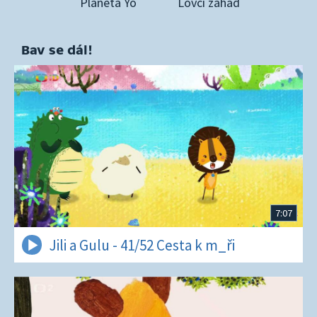
Planeta Yó
Lovci záhad
Bav se dál!
7:07
Jili a Gulu - 41/52 Cesta k m_ři