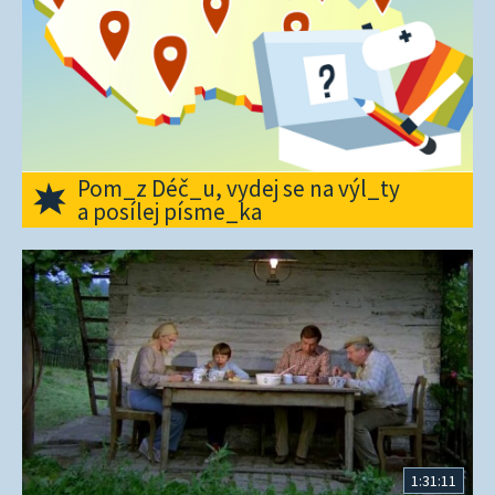
Pom_z Déč_u, vydej se na výl_ty
a posílej písme_ka
1:31:11